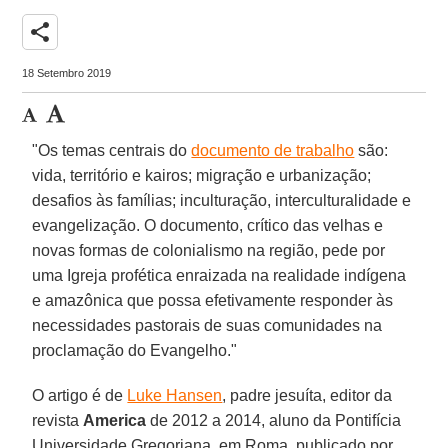
share
18 Setembro 2019
"Os temas centrais do
documento de trabalho
são:
vida, território e kairos; migração e urbanização;
desafios às famílias; inculturação, interculturalidade e
evangelização. O documento, crítico das velhas e
novas formas de colonialismo na região, pede por
uma Igreja profética enraizada na realidade indígena
e amazônica que possa efetivamente responder às
necessidades pastorais de suas comunidades na
proclamação do Evangelho."
O artigo é de
Luke Hansen
, padre jesuíta, editor da
revista
America
de 2012 a 2014, aluno da Pontifícia
Universidade Gregoriana, em Roma, publicado por