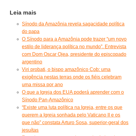
Leia mais
Sínodo da Amazônia revela sagacidade política
do papa
O Sínodo para a Amazônia pode trazer “um novo
estilo de liderança política no mundo”. Entrevista
com Dom Oscar Ojea, presidente do episcopado
argentino
Viri probati, o bispo amazônico Cob: uma
exigência nestas terras onde os fiéis celebram
uma missa por ano
O que a Igreja dos EUA poderá aprender com o
Sínodo Pan-Amazônico
“Existe uma luta política na Igreja, entre os que
querem a Igreja sonhada pelo Vaticano II e os
que não” constata Arturo Sosa, superior-geral dos
jesuítas