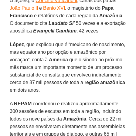
citações), o
Concílio Vaticano II
, cartas dos papas
João Paulo II
e
Bento XVI
, o magistério do
Papa
Francisco
e relatórios de cada região da
Amazônia
.
O documento cita
Laudato Si’
50 vezes e a exortação
apostólica
Evangelii Gaudium
, 42 vezes.
López
, que explicou que é “mexicano de nascimento,
mas equatoriano por opção e amazônico por
vocação”, conta à
America
que o sínodo no próximo
mês marca um importante momento de um processo
substancial de consulta que envolveu indiretamente
cerca de 87 mil pessoas de toda a
região amazônica
em dois anos.
A
REPAM
coordenou e realizou aproximadamente
300 sessões de escutas em toda a região, incluindo
todos os nove países da
Amazônia
. Cerca de 22 mil
pessoas se envolveram diretamente nas assembleias
territoriais e em grupos de diálogo, e outras 65 mil