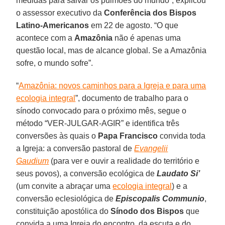
medidas para salvar os pulmões do mundo”, explicou
o assessor executivo da
Conferência dos Bispos
Latino-Americanos
em 22 de agosto. “O que
acontece com a
Amazônia
não é apenas uma
questão local, mas de alcance global. Se a Amazônia
sofre, o mundo sofre”.
“
Amazônia: novos caminhos para a Igreja e para uma
ecologia integral
”, documento de trabalho para o
sínodo convocado para o próximo mês, segue o
método “VER-JULGAR-AGIR” e identifica três
conversões às quais o
Papa Francisco
convida toda
a Igreja: a conversão pastoral de
Evangelii
Gaudium
(para ver e ouvir a realidade do território e
seus povos), a conversão ecológica de
Laudato Si’
(um convite a abraçar uma
ecologia integral
) e a
conversão eclesiológica de
Episcopalis Communio
,
constituição apostólica do
Sínodo dos Bispos
que
convida a uma Igreja do encontro, da escuta e do