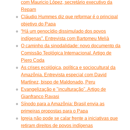
com Mauricio López, secretário executivo da
Repam
Cláudio Hummes diz que reformar é o principal
objetivo do Papa
“Há um genocídio dissimulado dos povos
indígenas”. Entrevista com Bartomeu Melià
O caminho da sinodalidade: novo documento da
Comissão Teológica Internacional. Artigo de
Piero Coda
As crises ecológica, política e sociocultural da
Amazônia. Entrevista especial com David
Martínez, bispo de Maldonado, Peru
Evangelização e "inculturação". Artigo de
Gianfranco Ravasi
Sínodo para a Amazônia: Brasil envia as
primeiras propostas para o Papa
Igreja não pode se calar frente a iniciativas que
retiram direitos de povos indígenas