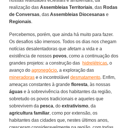
nossas realidades eclesiais e ambientais, da
realização das
Assembleias Territoriais
, das
Rodas
de Conversas
, das
Assembleias Diocesanas
e
Regionais
.
Percebemos, porém, que ainda há muito para fazer.
Os desafios são imensos. Todos os dias nos chegam
notícias desalentadoras que afetam a vida e a
existência de nossos
povos
, como a continuação dos
grandes projetos: a construção das
hidrelétricas
, o
avanço do
agronegócio
, a exploração das
mineradoras
e o incontrolável
desmatamento
. Enfim,
ameaças constantes à grande
floresta
, às nossas
águas
e à sobrevivência dos habitantes da região,
sobretudo os povos tradicionais e aqueles que
sobrevivem da
pesca
, do
extrativismo
, da
agricultura familiar
, como por extensão, os
habitantes das cidades que, nestes últimos anos,
cresceram consideravelmente na região, com todas