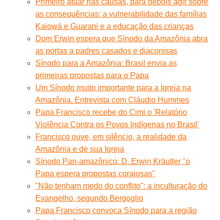
Primeiro atuar nas causas, para depois agir sobre
as consequências: a vulnerabilidade das famílias
Kaiowá e Guarani e a educação das crianças
Dom Erwin espera que Sínodo da Amazônia abra
as portas a padres casados e diaconisas
Sínodo para a Amazônia: Brasil envia as
primeiras propostas para o Papa
Um Sínodo muito importante para a Igreja na
Amazônia. Entrevista com Cláudio Hummes
Papa Francisco recebe do Cimi o 'Relatório
Violência Contra os Povos Indígenas no Brasil'
Francisco ouve, em silêncio, a realidade da
Amazônia e de sua Igreja
Sínodo Pan-amazônico: D. Erwin Kräutler "o
Papa espera propostas corajosas"
"Não tenham medo do conflito": a inculturação do
Evangelho, segundo Bergoglio
Papa Francisco convoca Sínodo para a região