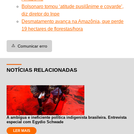
Bolsonaro tomou ‘atitude pusilânime e covarde’,
diz diretor do Inpe
Desmatamento avança na Amazônia, que perde
19 hectares de florestas/hora
⚠️
Comunicar erro
NOTÍCIAS RELACIONADAS
A ambígua e ineficiente política indigenista brasileira. Entrevista
especial com Egydio Schwade
LER MAIS