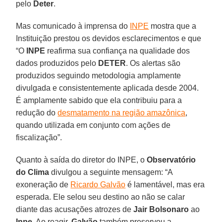
pelo
Deter
.
Mas comunicado à imprensa do
INPE
mostra que a
Instituição prestou os devidos esclarecimentos e que
“O
INPE
reafirma sua confiança na qualidade dos
dados produzidos pelo
DETER
. Os alertas são
produzidos seguindo metodologia amplamente
divulgada e consistentemente aplicada desde 2004.
É amplamente sabido que ela contribuiu para a
redução do
desmatamento na região amazônica
,
quando utilizada em conjunto com ações de
fiscalização”.
Quanto à saída do diretor do INPE, o
Observatório
do Clima
divulgou a seguinte mensagem: “A
exoneração de
Ricardo Galvão
é lamentável, mas era
esperada. Ele selou seu destino ao não se calar
diante das acusações atrozes de
Jair
Bolsonaro
ao
Inpe
. Ao reagir,
Galvão
também preservou a