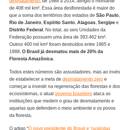
desmatamento
, de 1988 a 2014, atingiu o montante
de 408 mil km². Essa área desflorestada é maior do
que a soma dos territórios dos estados de
São Paulo
,
Rio de Janeiro
,
Espírito Santo
,
Alagoas
,
Sergipe
e
Distrito
Federal
. No total, as seis Unidades da
Federação possuem uma área de 393.462 km².
Outros 400 mil km² foram destruídos entre 1965 e
1988.
O Brasil já desmatou mais de 20% da
Floresta Amazônica
.
Todos estes números são assustadores, mas ao invés
de estabelecer a meta de
desmatamento zero
e
começar a investir na regeneração das florestas e dos
ecossistemas, o atual
governo brasileiro
ataca as
instituições que medem o grau de desmatamento e
aquelas que defendem o meio ambiente e os povos
da floresta.
O artigo “
O novo presidente do Brasil e ‘ruralistas