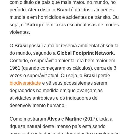
com o título de país que mais matou no mundo, no
período. Além disto, o
Brasil
é um dos campeões
mundiais em homicídios e acidentes de trânsito. Ou
seja, o “
Patropi
” tem taxas escandalosas de mortes
violentas.
O
Brasil
possui a maior reserva ambiental absoluta
do mundo, segundo a
Global Footprint Network
.
Contudo, o superávit ambiental era bem maior em
1961 (quando começaram os cálculos), cerca de 3
vezes o superávit atual. Ou seja, o
Brasil
perde
biodiversidade
e vê seus ecossistemas serem
degradados na medida em que avançam as
atividades antrópicas e os indicadores de
desenvolvimento humano.
Como mostraram
Alves e Martine
(2017), toda a
riqueza natural deste imenso país está sendo
ameaçada pelo descuido, degradação e exploração