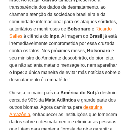
transparência dos dados de desmatamento, ao
chamar a atenção da sociedade brasileira e da
comunidade internacional para os ataques sórdidos,
autoritários e mentirosos de
Bolsonaro
e
Ricardo
Salles
à ciência do
Inpe
. A imagem do
Brasil
já está
irremediavelmente comprometida por essa cruzada
contra os fatos. Nos próximos meses,
Bolsonaro
e
seu ministro do Ambiente descobrirão, do pior jeito,
que não adianta matar o mensageiro, nem aparelhar
o
Inpe
: a única maneira de evitar más notícias sobre o
desmatamento é combatê-lo.”
Ou seja, o maior país da
América do Sul
já destruiu
cerca de 90% da
Mata
Atlântica
e grande parte dos
outros biomas. Agora caminha para
destruir a
Amazônia
, enfraquecer as instituições que fornecem
dados sobre o desmatamento e eliminar as pessoas
que lutam para manter a floresta de pé e garantir a