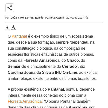
share
Por:
João Vitor Santos/ Edição: Patricia Fachin
| 20 Março 2017
O
Pantanal
é o exemplo típico de um ecossistema
que, desde a sua formação, sempre “dependeu, na
sua constituição biológica, da composição de
espécies florísticas e faunísticas de outros biomas,
como da
Floresta Amazônica
, do
Chaco
, do
Semiárido
e principalmente do
Cerrado
”, diz
Carolina Joana da Silva
à
IHU On-Line
, ao explicar
a inter-relação existente entre os biomas brasileiros.
A própria existência do
Pantanal
, pontua, depende
integralmente dessa conexão do bioma com a
Floresta Amazônica
. “O bioma Pantanal também
depende das chuvas originárias da
Amazônia
, por