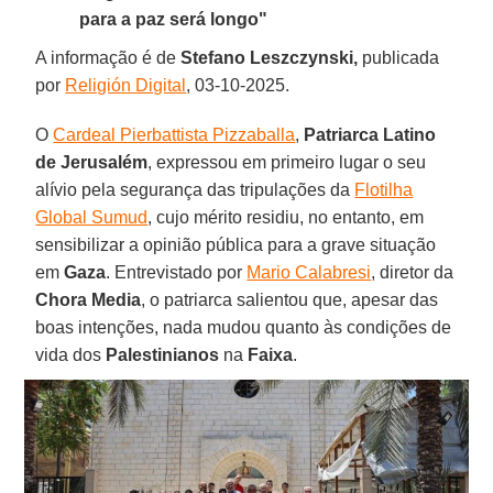
para a paz será longo"
A informação é de
Stefano Leszczynski,
publicada
por
Religión Digital
, 03-10-2025.
O
Cardeal Pierbattista Pizzaballa
,
Patriarca Latino
de Jerusalém
, expressou em primeiro lugar o seu
alívio pela segurança das tripulações da
Flotilha
Global Sumud
, cujo mérito residiu, no entanto, em
sensibilizar a opinião pública para a grave situação
em
Gaza
. Entrevistado por
Mario Calabresi
, diretor da
Chora Media
, o patriarca salientou que, apesar das
boas intenções, nada mudou quanto às condições de
vida dos
Palestinianos
na
Faixa
.