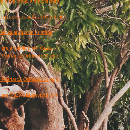
e a diplomacia e a censura.
 para Pizzaballa após entrar
ael quer que os cristãos
igreja católica em Gaza
O Patriarca Ortodoxo Grego
O Patriarca Ortodoxo Grego
ra em Gaza". Entrevista com