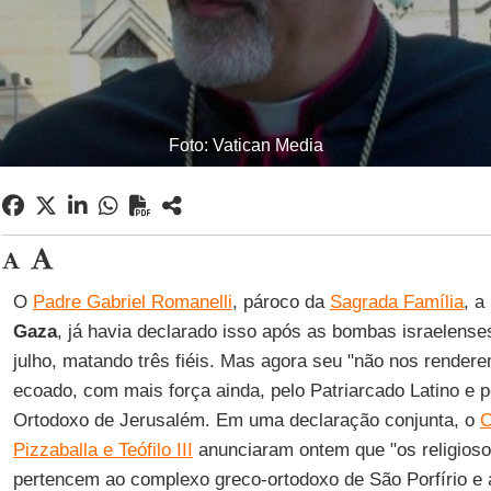
Foto: Vatican Media
O
Padre Gabriel Romanelli
, pároco da
Sagrada Família
, a
Gaza
, já havia declarado isso após as bombas israelenses
julho, matando três fiéis. Mas agora seu "não nos render
ecoado, com mais força ainda, pelo Patriarcado Latino e 
Ortodoxo de Jerusalém. Em uma declaração conjunta, o
C
Pizzaballa e Teófilo III
anunciaram ontem que "os religiosos
pertencem ao complexo greco-ortodoxo de São Porfírio e