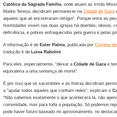
Católica da Sagrada Família
, onde atuam as Irmãs Missi
Madre Teresa, decidiram permanecer na
Cidade de Gaza
e
aqueles que ali encontraram refúgio". Porque entre as pe
hostilidades vivem nas duas igrejas há doentes, idosos, c
deficiência, e pobres enfraquecidos pela guerra e pelas pr
A informação é de
Ester
Palma
, publicada por
Corriere de
tradução é de
Luisa
Rabolini
.
Para eles, especialmente, "deixar a
Cidade de Gaza
e ten
equivaleria a uma sentença de morte".
É por isso que os sacerdotes e as freiras decidiram per
a "ajudar todos aqueles que confiam neles", explicam o
Ca
"Não sabemos exatamente o que acontecerá lá, não apen
comunidade, mas para toda a população. Só podemos repe
pode haver futuro baseado no aprisionamento, no desloca