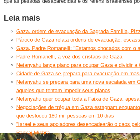
que as pessoas desaparecidas e os reféns israelenses po
Leia mais
Gaza, ordem de evacuação da Sagrada Família, Piz
Pároco de Gaza relata ordens de evacuação, escas
Gaza, Padre Romanelli: "Estamos chocados com o at
Padre Romanelli, a voz dos cristãos de Gaza
Netanyahu lança plano para ocupar Gaza e dividir a 
Cidade de Gaza se prepara para evacuação em mas
Netanyahu se prepara para uma nova escalada em 
aqueles que tentam impedir seus planos
Netanyahu quer ocupar toda a Faixa de Gaza, apesar
Negociações de trégua em Gaza estagnam enquanto 
que deslocou 180 mil pessoas em 10 dias
"Israel e seus apoiadores desencadearão o caos pel
Pankaj Mishra