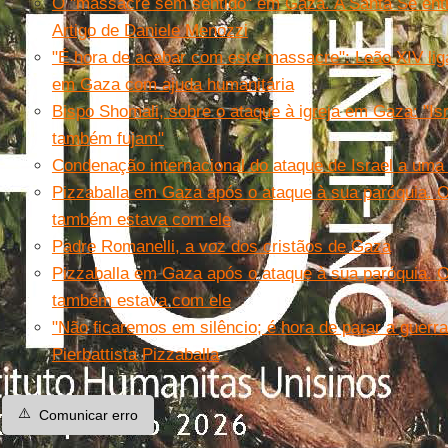
O "massacre sem sentido" em Gaza. A Santa Sé entr
Artigo de Daniele Menozzi
"É hora de acabar com este massacre": Leão XIV liga
em Gaza com ajuda humanitária
Bispo Shomali, sobre o ataque à igreja em Gaza: "Isr
também fujam"
Condenação internacional do ataque de Israel a uma 
Pizzaballa em Gaza após o ataque à sua paróquia. 
também estava com ele
Padre Romanelli, a voz dos cristãos de Gaza
Pizzaballa em Gaza após o ataque à sua paróquia. 
também estava com ele
"Não ficaremos em silêncio; é hora de parar a guer
Pierbattista Pizzaballa
⚠️
Comunicar erro