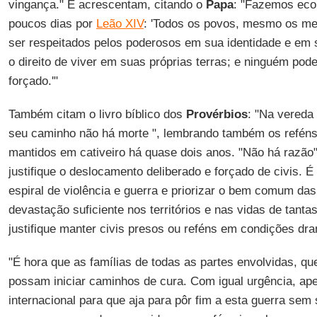
vingança." E acrescentam, citando o
Papa
: "Fazemos eco 
poucos dias por
Leão XIV
: 'Todos os povos, mesmo os me
ser respeitados pelos poderosos em sua identidade e em s
o direito de viver em suas próprias terras; e ninguém pode 
forçado.'"
Também citam o livro bíblico dos
Provérbios
: "Na vereda 
seu caminho não há morte ", lembrando também os reféns
mantidos em cativeiro há quase dois anos. "Não há razão"
justifique o deslocamento deliberado e forçado de civis. É
espiral de violência e guerra e priorizar o bem comum da
devastação suficiente nos territórios e nas vidas de tant
justifique manter civis presos ou reféns em condições dra
"É hora que as famílias de todas as partes envolvidas, qu
possam iniciar caminhos de cura. Com igual urgência, a
internacional para que aja para pôr fim a esta guerra sem 