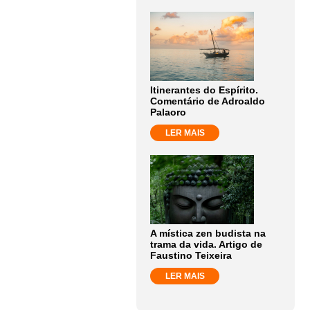
Itinerantes do Espírito.
Comentário de Adroaldo
Palaoro
LER MAIS
A mística zen budista na
trama da vida. Artigo de
Faustino Teixeira
LER MAIS