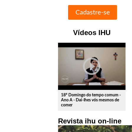
Vídeos IHU
play_circle_outline
18º Domingo do tempo comum -
Ano A - Dai-lhes vós mesmos de
comer
Revista ihu on-line