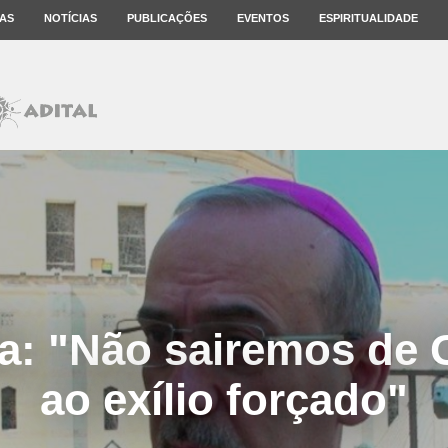
AS
NOTÍCIAS
PUBLICAÇÕES
EVENTOS
ESPIRITUALIDADE
la: "Não sairemos de 
ao exílio forçado"