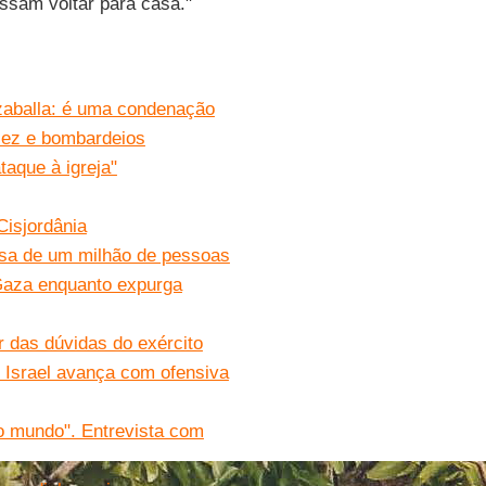
ssam voltar para casa."
zaballa: é uma condenação
sez e bombardeios
aque à igreja"
Cisjordânia
sa de um milhão de pessoas
Gaza enquanto expurga
 das dúvidas do exército
Israel avança com ofensiva
o mundo". Entrevista com