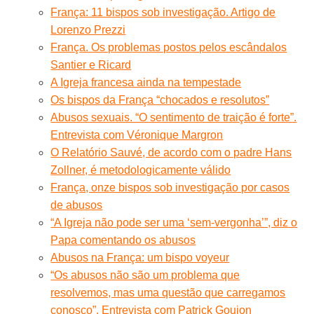
França: 11 bispos sob investigação. Artigo de
Lorenzo Prezzi
França. Os problemas postos pelos escândalos
Santier e Ricard
A Igreja francesa ainda na tempestade
Os bispos da França “chocados e resolutos”
Abusos sexuais. “O sentimento de traição é forte”.
Entrevista com Véronique Margron
O Relatório Sauvé, de acordo com o padre Hans
Zollner, é metodologicamente válido
França, onze bispos sob investigação por casos
de abusos
“A Igreja não pode ser uma ‘sem-vergonha’”, diz o
Papa comentando os abusos
Abusos na França: um bispo voyeur
“Os abusos não são um problema que
resolvemos, mas uma questão que carregamos
conosco”. Entrevista com Patrick Goujon