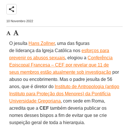
share
10 Novembro 2022
O jesuíta
Hans Zollner
, uma das figuras
de liderança da Igreja Católica nos
esforços para
prevenir os abusos sexuais
, elogiou a
Conferência
Episcopal Francesa – CEF por revelar que 11 de
seus membros estão atualmente sob investigação
por
abuso ou encobrimento. Mas o padre jesuíta de 56
anos, que é diretor do
Instituto de Antropologia (antigo
Instituto para Proteção dos Menores) da Pontifícia
Universidade Gregoriana
, com sede em Roma,
acredita que a
CEF
também deveria publicar os
nomes desses bispos a fim de evitar que se crie
suspeição geral de toda a hierarquia.