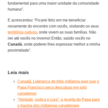
fundamental para uma maior unidade da comunidade
humana”.
E acrescentou: “Ficarei feliz em me beneficiar
novamente do encontro com vocês, visitando os seus
territórios nativos
, onde vivem as suas famílias. Não
irei até vocês no inverno! Então, saúdo vocês no
Canadá
, onde poderei lhes expressar melhor a minha
proximidade”.
Leia mais
Canadá. Liderança de tribo indígena quer que o
Papa Francisco peça desculpas em solo
canadense
“Verdade, justiça e cura”, a receita do Papa para
o trauma dos indígenas canadenses