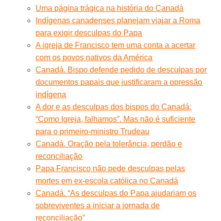
Uma página trágica na história do Canadá
Indígenas canadenses planejam viajar a Roma
para exigir desculpas do Papa
A igreja de Francisco tem uma conta a acertar
com os povos nativos da América
Canadá. Bispo defende pedido de desculpas por
documentos papais que justificaram a opressão
indígena
A dor e as desculpas dos bispos do Canadá:
“Como Igreja, falhamos”. Mas não é suficiente
para o primeiro-ministro Trudeau
Canadá. Oração pela tolerância, perdão e
reconciliação
Papa Francisco não pede desculpas pelas
mortes em ex-escola católica no Canadá
Canadá. “As desculpas do Papa ajudariam os
sobreviventes a iniciar a jornada de
reconciliação”