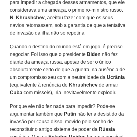
para impedir a chegada desses armamentos, que ele
considerava uma ameaça, o primeiro-ministro russo,
N. Khrushchev
, aceitou fazer com que os seus
navios retornassem, sob a garantia de que a tentativa
de invasão da ilha não se repetiria.
Quando o destino do mundo está em jogo, é preciso
negociar. Foi isso que o presidente
Biden
não fez
diante da ameaça russa, apesar de ser o único
absolutamente certo de que a guerra, na ausência de
um compromisso seu com a neutralidade da
Ucrânia
(equivalente à renúncia de
Khrushchev
de armar
Cuba
com mísseis), iria inevitavelmente explodir.
Por que ele não fez nada para impedir? Pode-se
argumentar também que
Putin
não teria desistido da
invasão por causa disso, movido pelo sonho de
reconstituir o antigo sistema de poder da
Rússia
soviética. Mas os
Estados Unidos
fariam o possível