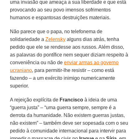
uma invasão que ameaça a sua liberdade e que está
provocando ao seu povo imensos sofrimentos
humanos e espantosas destruições materiais.
Não parece que o papa, no telefonema de
solidariedade a
Zelensky
alguns dias atrás, tenha
pedido que ele se rendesse aos russos. Além disso,
as palavras do pontífice nem sequer diziam respeito à
conveniência ou não de
enviar armas ao governo
ucraniano
, para permitir-lhe resistir – como está
fazendo – a um exército inimigo numericamente
superior.
A rejeição explícita de
Francisco
à ideia de uma
“guerra justa” – “uma guerra sempre, sempre é a
derrota da humanidade. Não existem guerras justas,
não existem” – também deve ser sopesada com o seu
pedido à comunidade internacional para intervir para
impedir o massacre de civis no
Iraque
e na
Síria
, em