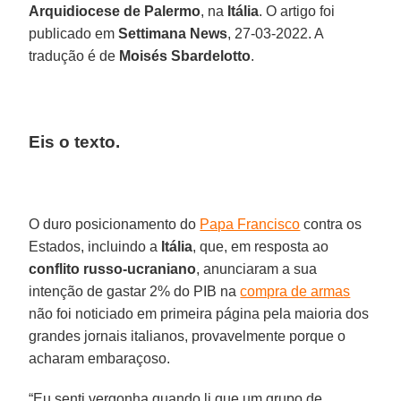
Arquidiocese de Palermo
, na
Itália
. O artigo foi
publicado em
Settimana News
, 27-03-2022. A
tradução é de
Moisés Sbardelotto
.
Eis o texto.
O duro posicionamento do
Papa Francisco
contra os
Estados, incluindo a
Itália
, que, em resposta ao
conflito russo-ucraniano
, anunciaram a sua
intenção de gastar 2% do PIB na
compra de armas
não foi noticiado em primeira página pela maioria dos
grandes jornais italianos, provavelmente porque o
acharam embaraçoso.
“Eu senti vergonha quando li que um grupo de