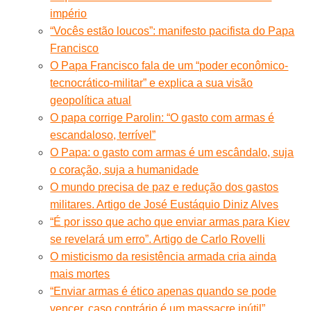
império
“Vocês estão loucos”: manifesto pacifista do Papa
Francisco
O Papa Francisco fala de um “poder econômico-
tecnocrático-militar” e explica a sua visão
geopolítica atual
O papa corrige Parolin: “O gasto com armas é
escandaloso, terrível”
O Papa: o gasto com armas é um escândalo, suja
o coração, suja a humanidade
O mundo precisa de paz e redução dos gastos
militares. Artigo de José Eustáquio Diniz Alves
“É por isso que acho que enviar armas para Kiev
se revelará um erro”. Artigo de Carlo Rovelli
O misticismo da resistência armada cria ainda
mais mortes
“Enviar armas é ético apenas quando se pode
vencer, caso contrário é um massacre inútil”.