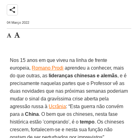
share
04 Março 2022
Nos 15 anos em que viveu na linha de frente
europeia,
Romano Prodi
aprendeu a conhecer, mais
do que outras, as
lideranças chinesas e alemãs
, e é
precisamente naquelas partes que o Professor vê as
duas novidades que nas próximas semanas poderiam
mudar o sinal da gravíssima crise aberta pela
agressão russa à
Ucrânia
: “Esta guerra não convém
para a
China
. O bem que os chineses, nesta fase
histórica estão 'comprando', é o
tempo
. Os chineses
crescem, fortalecem-se e nesta sua função não
gostam de ser perturbados por imprevistos”.