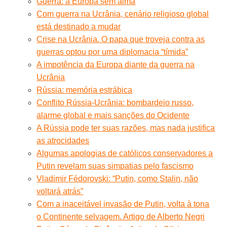
Guerra: a Europa sem alma
Com guerra na Ucrânia, cenário religioso global
está destinado a mudar
Crise na Ucrânia. O papa que troveja contra as
guerras optou por uma diplomacia “tímida”
A impotência da Europa diante da guerra na
Ucrânia
Rússia: memória estrábica
Conflito Rússia-Ucrânia: bombardeio russo,
alarme global e mais sanções do Ocidente
A Rússia pode ter suas razões, mas nada justifica
as atrocidades
Algumas apologias de católicos conservadores a
Putin revelam suas simpatias pelo fascismo
Vladimir Fédorovski: “Putin, como Stalin, não
voltará atrás”
Com a inaceitável invasão de Putin, volta à tona
o Continente selvagem. Artigo de Alberto Negri