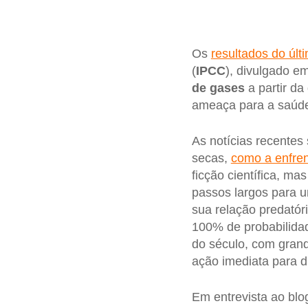
Os
resultados do últi
(
IPCC
), divulgado e
de gases
a partir d
ameaça para a saúde
As notícias recentes
secas,
como a enfre
ficção científica, m
passos largos para u
sua relação predató
100% de probabilidad
do século, com gran
ação imediata para d
Em entrevista ao bl