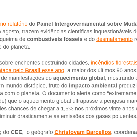
mo relatório
do
Painel Intergovernamental sobre Mud
m agosto, trazem evidências científicas inquestionáveis 
a queima de
combustíveis fósseis
e do
desmatamento
r
 do planeta.
 sobre enchentes destruindo cidades,
incêndios florestai
ntada pelo
Brasil
esse ano
, a maior dos últimos 90 ano
as de manifestações do
aquecimento global
, mostrando
m mundo distópico, fruto do
impacto ambiental
produzi
ria com o planeta. O documento alerta como “extremame
e) que o aquecimento global ultrapasse a perigosa marc
des chances de chegar a 1,5% nos próximos vinte anos 
iminuir drasticamente as emissões dos gases poluentes
og do
CEE
, o geógrafo
Christovam Barcellos
, coorden