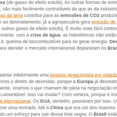
ixa
(de gases de efeito estufa). As outras formas de emi
são mais facilmente controláveis do que as da indústri
so da terra
contribui para as
emissões de CO2
produzi
do ao desmatamento; já a agropecuária gera
emissão de
, outros gases de efeito estufa]. É muito mais fácil cont
izmente, com a
crise de água
, as hidrelétricas não estã
 à queima de biocombustível para se gerar energia.
De
ra atender o mercado internacional dispararam no
Bras
adotar infelizmente uma
postura negacionista em relaçã
mos o direito de desmatar, porque a
Europa
já desmat
mente, viramos o que chamam de pária na negociação in
. Lamentável. Isso vai mudar? Com certeza, porque é in
a internacional
. Os
EUA
, também, passaram por isso. 
eve uma revirada. Até a
China
que era um dos maiores 
o um esforço para sair dessa lista negra. O
Brasil
está