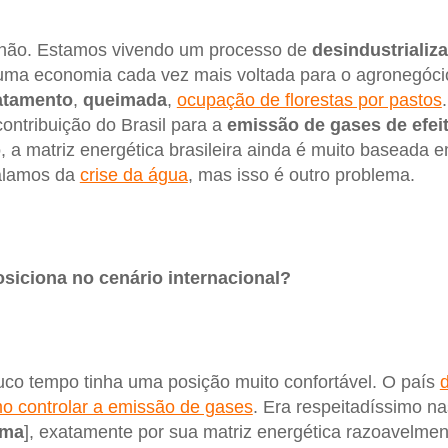
 não. Estamos vivendo um processo de
desindustrializ
a economia cada vez mais voltada para o agronegócio. 
tamento
,
queimada
,
ocupação de florestas por pastos
contribuição do Brasil para a
emissão de gases de efeit
, a matriz energética brasileira ainda é muito baseada 
alamos da
crise da água
, mas isso é outro problema.
siciona no cenário internacional?
co tempo tinha uma posição muito confortável. O país
d
o controlar a emissão de gases
. Era respeitadíssimo n
ima
], exatamente por sua matriz energética razoavelmen