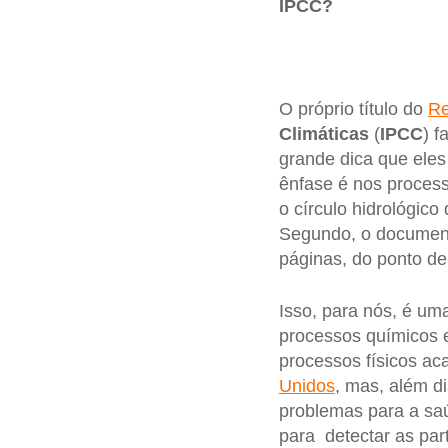
IPCC?
O próprio título do
Re
Climáticas
(
IPCC
) f
grande dica que eles
ênfase é nos process
o círculo hidrológic
Segundo, o document
páginas, do ponto de
Isso, para nós, é u
processos químicos e
processos físicos a
Unidos
, mas, além d
problemas para a saú
para detectar as par