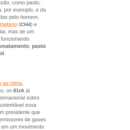
ssão, como pasto,
a, por exemplo, e da
das pelo homem,
 metano
(
CH4
) e
rolar, mas de um
o funcionando
smatamento
,
pasto
il
.
o ao clima
,
ou, os
EUA
já
ternacional sobre
sustentável essa
Um presidente que
emissores de gases
 em um movimento