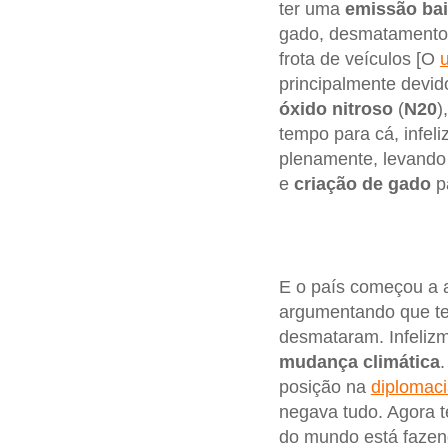
ter uma
emissão ba
gado, desmatamento, 
frota de veículos [O
u
principalmente devi
óxido nitroso
(
N20
)
tempo para cá, infel
plenamente, levando
e
criação de gado
pa
E o país começou a 
argumentando que te
desmataram. Infeliz
mudança climática
posição na
diplomaci
negava tudo. Agora t
do mundo está fazend