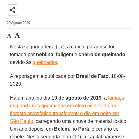
share
20 Agosto 2020
Nesta segunda-feira (17), a capital paraense foi
tomada por
neblina
,
fuligem
e
cheiro
de queimado
devido às
queimadas
.
A reportagem é publicada por
Brasil de Fato
, 18-08-
2020.
Há um ano, no dia
19 de agosto de 2019
, a
fumaça
originada nas queimadas em ritmo acelerado na
floresta amazônica transformou o dia em noite em
São Paulo
, carregando uma chuva de material tóxico.
Um ano depois, em
Belém
, no
Pará
, o cenário se
repete. Nesta segunda-feira (17), a capital paraense