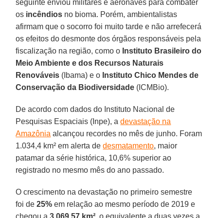
seguinte enviou militares e aeronaves para combater
os
incêndios
no bioma. Porém, ambientalistas
afirmam que o socorro foi muito tarde e não arrefecerá
os efeitos do desmonte dos órgãos responsáveis pela
fiscalização na região, como o
Instituto Brasileiro do
Meio Ambiente e dos Recursos Naturais
Renováveis
(Ibama) e o
Instituto Chico Mendes de
Conservação da Biodiversidade
(ICMBio).
De acordo com dados do Instituto Nacional de
Pesquisas Espaciais (Inpe), a
devastação na
Amazônia
alcançou recordes no mês de junho. Foram
1.034,4 km² em alerta de
desmatamento
, maior
patamar da série histórica, 10,6% superior ao
registrado no mesmo mês do ano passado.
O crescimento na devastação no primeiro semestre
foi de
25%
em relação ao mesmo período de 2019 e
chegou a
3.069,57 km²
, o equivalente a duas vezes a