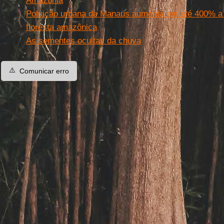
Amazônia
Poluição urbana de Manaus aumenta em até 400% a 
floresta amazônica
As sementes ocultas da chuva
⚠️
Comunicar erro