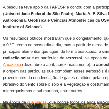
A pesquisa teve apoio da
FAPESP
e contou com a partici
(
Universidade Federal de São Paulo
),
Maria A. F. Silva 
Astronomia, Geofísica e Ciências Atmosféricas
da
US
Institute of Science
).
Os resultados obtidos mostraram que o congelamento, q
a 0 °C, como no nosso dia a dia, mas a partir de cerca de
principais elementos que agem de forma associada: a
umi
radiação solar
e as partículas de
aerossol
. Na época da
Amazônia
(dezembro a abril, aproximadamente), a
atmos
a origem das partículas que compõem esses aerossóis é n
provenientes da condensação de gases emitidos pela própri
abrasivo do vento sobre o solo e a vegetação e costumam
microrganismos e sal marinho, entre outros.
Na época de
queimadas
, que ocorre todos os anos aprox
outubro, os
grandes incêndios
na região amazônica emit