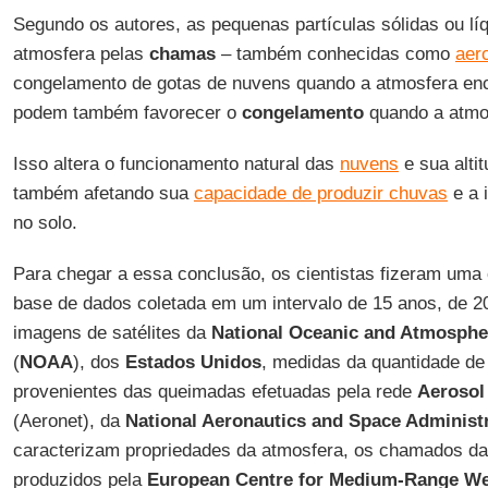
Segundo os autores, as pequenas partículas sólidas ou líq
atmosfera pelas
chamas
– também conhecidas como
aer
congelamento de gotas de nuvens quando a atmosfera enc
podem também favorecer o
congelamento
quando a atmos
Isso altera o funcionamento natural das
nuvens
e sua alti
também afetando sua
capacidade de produzir chuvas
e a 
no solo.
Para chegar a essa conclusão, os cientistas fizeram um
base de dados coletada em um intervalo de 15 anos, de 
imagens de satélites da
National Oceanic and Atmospher
(
NOAA
), dos
Estados Unidos
, medidas da quantidade de
provenientes das queimadas efetuadas pela rede
Aerosol
(Aeronet), da
National Aeronautics and Space Administ
caracterizam propriedades da atmosfera, os chamados da
produzidos pela
European Centre for Medium-Range We