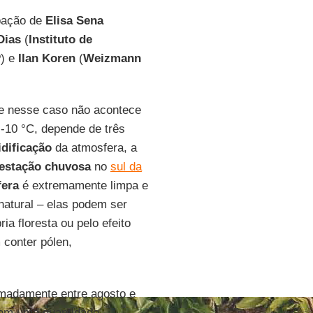
pação de
Elisa Sena
Dias
(
Instituto de
P
) e
Ilan Koren
(
Weizmann
ue nesse caso não acontece
 -10 °C, depende de três
dificação
da atmosfera, a
estação chuvosa
no
sul da
fera
é extremamente limpa e
atural – elas podem ser
a floresta ou pelo efeito
 conter pólen,
imadamente entre agosto e
em uma quantidade