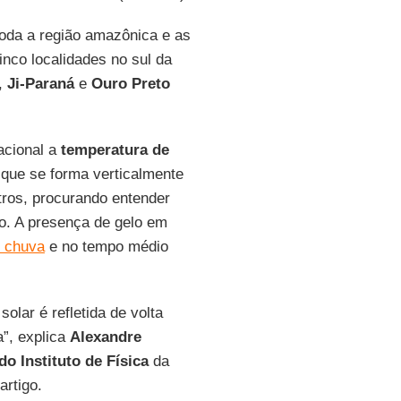
toda a região amazônica e as
nco localidades no sul da
,
Ji-Paraná
e
Ouro Preto
acional a
temperatura de
que se forma verticalmente
tros, procurando entender
o. A presença de gelo em
 chuva
e no tempo médio
lar é refletida de volta
a”, explica
Alexandre
o Instituto de Física
da
artigo.