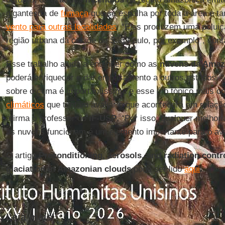
gigantesca de
fumaça
que se espalha por toda a área e 
vento para outras localidades
. “Eles produzem uma poluiç
região urbana da cidade de São Paulo, por exemplo”, con
Esse trabalho ajuda a entender como as
nuvens da Amaz
poderá enriquecer e dar embasamento a outros estudos. “
sobre o clima é importantíssima e esse é o tópico mais
climáticos
que tentam avaliar o que acontecerá em relação
afirma o professor do
IF-USP
. “Por isso, qualquer melho
as nuvens funcionam é um elemento importante para o av
O artigo
Preconditioning, aerosols, and radiation contr
glaciation in Amazonian clouds
pode ser lido
aqui
.
Leia mais