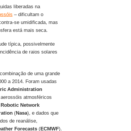
uidas liberadas na
ossóis
– dificultam o
ontra-se umidificada, mas
fera está mais seca.
tude típica, possivelmente
incidência de raios solares
a combinação de uma grande
2000 a 2014. Foram usadas
ic Administration
 aerossóis atmosféricos
 Robotic Network
ration
(
Nasa
), e dados que
dos de reanálise,
ather Forecasts
(
ECMWF
).