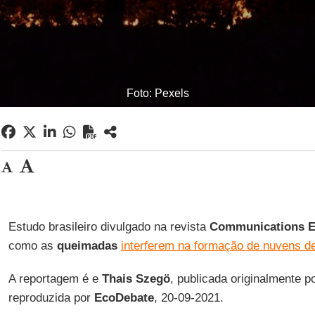
Foto: Pexels
Estudo brasileiro divulgado na revista
Communications E
como as
queimadas
interferem na formação de nuvens d
A reportagem é e
Thais Szegö
, publicada originalmente p
reproduzida por
EcoDebate
, 20-09-2021.