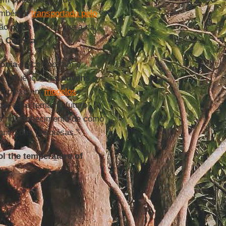
também é
transportada pelo
ão muito pior do que a da
ta
Correia
.
ônia
se comportam e
A influência das
nuvens
 complexo em
modelos
 a esse tema no futuro”,
ria no conhecimento de como
anço das pesquisas.”
ol the temperature of