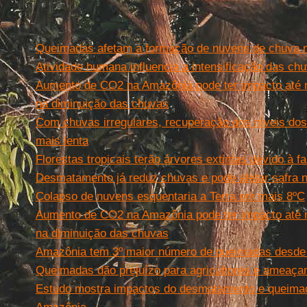
Queimadas afetam a formação de nuvens de chuva 
Atividade humana influencia a intensificação das ch
Aumento de CO2 na Amazônia pode ter impacto até 
na diminuição das chuvas
Com chuvas irregulares, recuperação dos níveis dos
mais lenta
Florestas tropicais terão árvores extintas devido à f
Desmatamento já reduz chuvas e pode afetar safra 
Colapso de nuvens esquentaria a Terra em mais 8ºC
Aumento de CO2 na Amazônia pode ter impacto até 
na diminuição das chuvas
Amazônia tem 3º maior número de queimadas desde
Queimadas dão prejuízo para agricultores e ameaça
Estudo mostra impactos do desmatamento e queimad