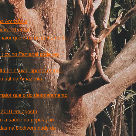
na Amazônia
uvas extremas
maior que o do desmatamento
 rios no Pantanal pode ser
alta de chuva, aponta estudo
no sul da Amazônia
maior que o do desmatamento
 2010 em agosto
m a saúde da população
as na biodiversidade da