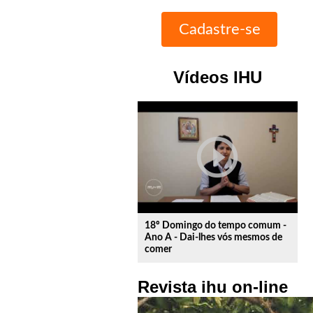
Vídeos IHU
play_circle_outline
18º Domingo do tempo comum -
Ano A - Dai-lhes vós mesmos de
comer
Revista ihu on-line