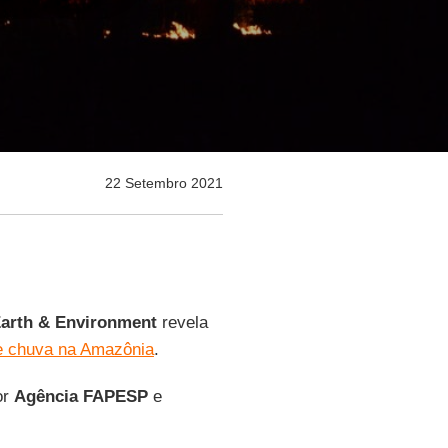
22 Setembro 2021
arth & Environment
revela
e chuva na Amazônia
.
or
Agência FAPESP
e