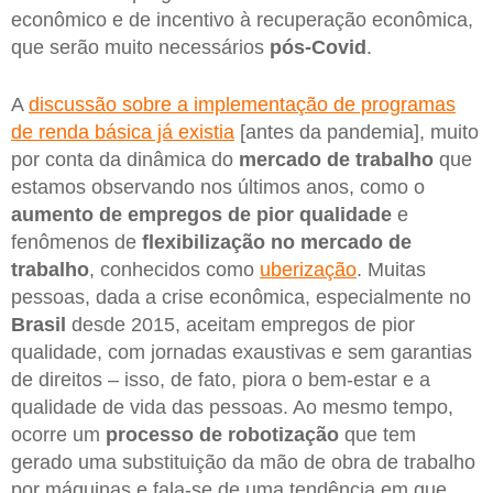
econômico e de incentivo à recuperação econômica,
que serão muito necessários
pós-Covid
.
A
discussão sobre a implementação de programas
de renda básica já existia
[antes da pandemia], muito
por conta da dinâmica do
mercado de trabalho
que
estamos observando nos últimos anos, como o
aumento de empregos de pior qualidade
e
fenômenos de
flexibilização no mercado de
trabalho
, conhecidos como
uberização
. Muitas
pessoas, dada a crise econômica, especialmente no
Brasil
desde 2015, aceitam empregos de pior
qualidade, com jornadas exaustivas e sem garantias
de direitos – isso, de fato, piora o bem-estar e a
qualidade de vida das pessoas. Ao mesmo tempo,
ocorre um
processo de robotização
que tem
gerado uma substituição da mão de obra de trabalho
por máquinas e fala-se de uma tendência em que