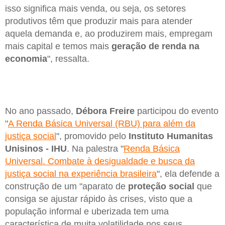
isso significa mais venda, ou seja, os setores
produtivos têm que produzir mais para atender
aquela demanda e, ao produzirem mais, empregam
mais capital e temos mais
geração de renda na
economia
", ressalta.
No ano passado,
Débora Freire
participou do evento
"
A Renda Básica Universal (RBU) para além da
justiça social
", promovido pelo
Instituto Humanitas
Unisinos - IHU
. Na palestra "
Renda Básica
Universal. Combate à desigualdade e busca da
justiça social na experiência brasileira
", ela defende a
construção de um "aparato de
proteção social
que
consiga se ajustar rápido às crises, visto que a
população informal e uberizada tem uma
característica de muita volatilidade nos seus