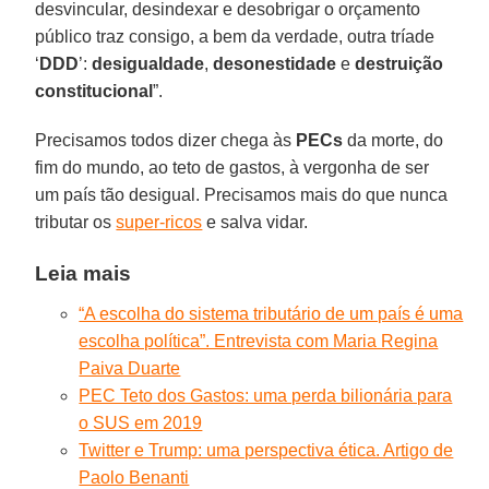
desvincular, desindexar e desobrigar o orçamento
público traz consigo, a bem da verdade, outra tríade
‘
DDD
’:
desigualdade
,
desonestidade
e
destruição
constitucional
”.
Precisamos todos dizer chega às
PECs
da morte, do
fim do mundo, ao teto de gastos, à vergonha de ser
um país tão desigual. Precisamos mais do que nunca
tributar os
super-ricos
e salva vidar.
Leia mais
“A escolha do sistema tributário de um país é uma
escolha política”. Entrevista com Maria Regina
Paiva Duarte
PEC Teto dos Gastos: uma perda bilionária para
o SUS em 2019
Twitter e Trump: uma perspectiva ética. Artigo de
Paolo Benanti