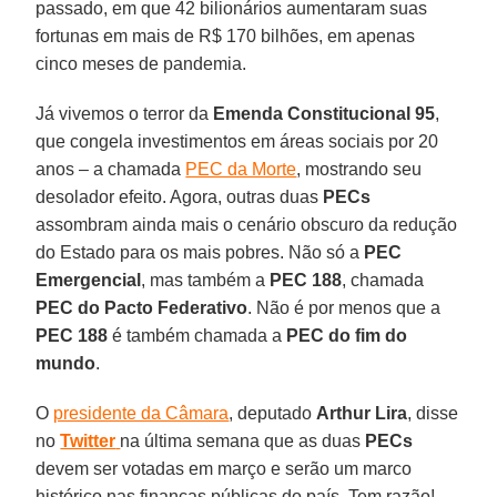
passado, em que 42 bilionários aumentaram suas
fortunas em mais de R$ 170 bilhões, em apenas
cinco meses de pandemia.
Já vivemos o terror da
Emenda Constitucional 95
,
que congela investimentos em áreas sociais por 20
anos – a chamada
PEC da Morte
, mostrando seu
desolador efeito. Agora, outras duas
PECs
assombram ainda mais o cenário obscuro da redução
do Estado para os mais pobres. Não só a
PEC
Emergencial
, mas também a
PEC 188
, chamada
PEC do Pacto Federativo
. Não é por menos que a
PEC 188
é também chamada a
PEC do fim do
mundo
.
O
presidente da Câmara
, deputado
Arthur Lira
, disse
no
Twitter
na última semana que as duas
PECs
devem ser votadas em março e serão um marco
histórico nas finanças públicas do país. Tem razão!