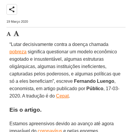
share
19 Março 2020
“Lutar decisivamente contra a doença chamada
pobreza
significa questionar um modelo econômico
esgotado e insustentável, algumas estruturas
oligárquicas, algumas instituições ineficientes,
capturadas pelos poderosos, e algumas políticas que
só a eles beneficiam”, escreve
Fernando Luengo
,
economista, em artigo publicado por
Público
, 17-03-
2020. A tradução é do
Cepat
.
Eis o artigo.
Estamos apreensivos devido ao avanço até agora
imparável do
coronavírus
e pelas enormes