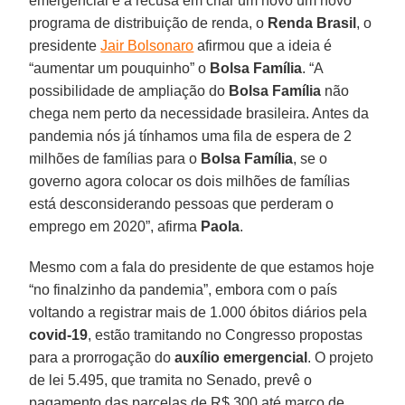
emergencial e a recusa em criar um novo um novo
programa de distribuição de renda, o
Renda Brasil
, o
presidente
Jair Bolsonaro
afirmou que a ideia é
“aumentar um pouquinho” o
Bolsa Família
. “A
possibilidade de ampliação do
Bolsa Família
não
chega nem perto da necessidade brasileira. Antes da
pandemia nós já tínhamos uma fila de espera de 2
milhões de famílias para o
Bolsa Família
, se o
governo agora colocar os dois milhões de famílias
está desconsiderando pessoas que perderam o
emprego em 2020”, afirma
Paola
.
Mesmo com a fala do presidente de que estamos hoje
“no finalzinho da pandemia”, embora com o país
voltando a registrar mais de 1.000 óbitos diários pela
covid-19
, estão tramitando no Congresso propostas
para a prorrogação do
auxílio emergencial
. O projeto
de lei 5.495, que tramita no Senado, prevê o
pagamento das parcelas de R$ 300 até março de