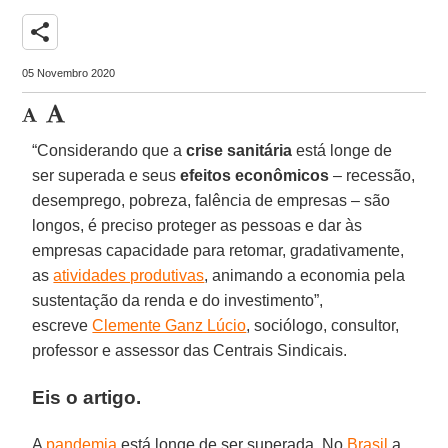
share
05 Novembro 2020
“Considerando que a
crise sanitária
está longe de
ser superada e seus
efeitos econômicos
– recessão,
desemprego, pobreza, falência de empresas – são
longos, é preciso proteger as pessoas e dar às
empresas capacidade para retomar, gradativamente,
as
atividades produtivas
, animando a economia pela
sustentação da renda e do investimento”,
escreve
Clemente Ganz Lúcio
, sociólogo, consultor,
professor e assessor das Centrais Sindicais.
Eis o artigo.
A
pandemia
está longe de ser superada. No
Brasil
a