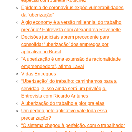
especial com Juliette Robichez
Epidemia de coronavírus expõe vulnerabilidades
da “uberização”
A gig economy é a versão millennial do trabalho
precário? Entrevista com Alexandrea Ravenelle
Decisões judiciais abrem precedente para
consolidar ‘uberização’ dos empregos por
aplicativo no Brasil
“A uberização é uma extensão da racionalidade
empreendedora”, afirma Laval
Vidas Entregues
“Uberização” do trabalho: caminhamos para a
servidão, e isso ainda será um privilégio.
Entrevista com Ricardo Antunes
A uberização do trabalho é pior pra elas
Um pedido pelo aplicativo vale toda essa
precarização?
“O sistema chegou à perfeição, com o trabalhador