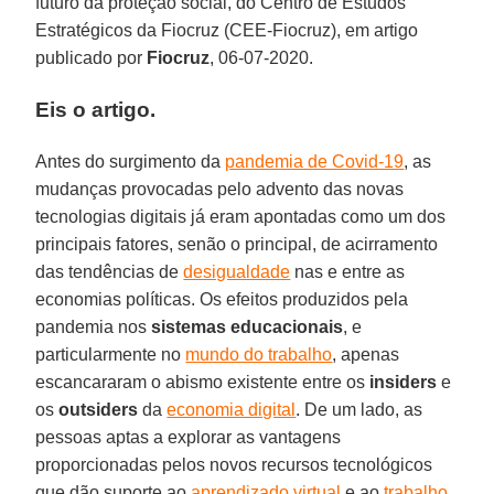
futuro da proteção social, do Centro de Estudos
Estratégicos da Fiocruz (CEE-Fiocruz), em artigo
publicado por
Fiocruz
, 06-07-2020.
Eis o artigo.
Antes do surgimento da
pandemia de Covid-19
, as
mudanças provocadas pelo advento das novas
tecnologias digitais já eram apontadas como um dos
principais fatores, senão o principal, de acirramento
das tendências de
desigualdade
nas e entre as
economias políticas. Os efeitos produzidos pela
pandemia nos
sistemas educacionais
, e
particularmente no
mundo do trabalho
, apenas
escancararam o abismo existente entre os
insiders
e
os
outsiders
da
economia digital
. De um lado, as
pessoas aptas a explorar as vantagens
proporcionadas pelos novos recursos tecnológicos
que dão suporte ao
aprendizado virtual
e ao
trabalho