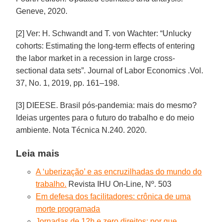
Geneve, 2020.
[2] Ver: H. Schwandt and T. von Wachter: “Unlucky
cohorts: Estimating the long-term effects of entering
the labor market in a recession in large cross-
sectional data sets”. Journal of Labor Economics .Vol.
37, No. 1, 2019, pp. 161–198.
[3] DIEESE. Brasil pós-pandemia: mais do mesmo?
Ideias urgentes para o futuro do trabalho e do meio
ambiente. Nota Técnica N.240. 2020.
Leia mais
A ‘uberização’ e as encruzilhadas do mundo do
trabalho.
Revista IHU On-Line, Nº. 503
Em defesa dos facilitadores: crônica de uma
morte programada
Jornadas de 12h e zero direitos: por que