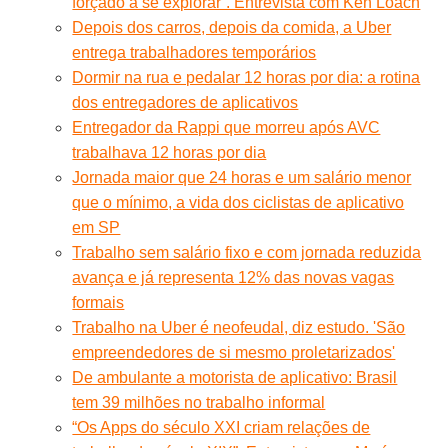
forçado a se explorar”. Entrevista com Ken Loach
Depois dos carros, depois da comida, a Uber
entrega trabalhadores temporários
Dormir na rua e pedalar 12 horas por dia: a rotina
dos entregadores de aplicativos
Entregador da Rappi que morreu após AVC
trabalhava 12 horas por dia
Jornada maior que 24 horas e um salário menor
que o mínimo, a vida dos ciclistas de aplicativo
em SP
Trabalho sem salário fixo e com jornada reduzida
avança e já representa 12% das novas vagas
formais
Trabalho na Uber é neofeudal, diz estudo. 'São
empreendedores de si mesmo proletarizados'
De ambulante a motorista de aplicativo: Brasil
tem 39 milhões no trabalho informal
“Os Apps do século XXI criam relações de