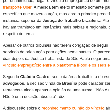
por unanimidade, negar o vínculo empregatício de um mo
transporte Uber
. A medida tem efeito imediato somente pa
específico que moveu a ação, mas abre o primeiro prece
instância superior da
Justiça do Trabalho brasileira
. Até
haviam tramitado em instâncias mais baixas e regionais, 
respeito do tema.
Apesar de outros tribunais não terem obrigação de seguir
servindo de orientação para ações semelhantes. O pare
dias depois da Justiça trabalhista de São Paulo negar uma
vínculo empregatício entre a plataforma iFood e os seus 
Segundo
Claúdio Castro
, sócio da área trabalhista do esc
advogados
, a decisão vinda de
Brasília
pode caracteriza
representa ainda apenas a opinião de uma turma. “Não é 
Não é uma decisão absoluta”, diz.
A discussão sobre o
reconhecimento ou não do vínculo
ai