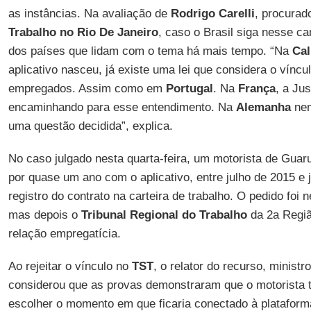
as instâncias. Na avaliação de
Rodrigo Carelli
, procurad
Trabalho no Rio De Janeiro
, caso o Brasil siga nesse c
dos países que lidam com o tema há mais tempo. “Na
Cal
aplicativo nasceu, já existe uma lei que considera o víncu
empregados. Assim como em
Portugal
. Na
França
, a Ju
encaminhando para esse entendimento. Na
Alemanha
nem
uma questão decidida”, explica.
No caso julgado nesta quarta-feira, um motorista de Guaru
por quase um ano com o aplicativo, entre julho de 2015 e 
registro do contrato na carteira de trabalho. O pedido foi 
mas depois o
Tribunal Regional do Trabalho
da 2a Regiã
relação empregatícia.
Ao rejeitar o vínculo no
TST
, o relator do recurso, ministr
considerou que as provas demonstraram que o motorista 
escolher o momento em que ficaria conectado à plataform