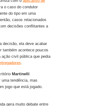
torista com o
aplicativo de
ra o caso do condutor
dente do tipo em uma
 então, casos relacionados
com decisões conflitantes a
 a decisão, ela deve acabar
cer também acontece poucos
 ação civil pública que pedia
entregadores
.
ritório
Martinelli
r uma tendência, mas
um jogo que está jogado.
nda gera muito debate entre