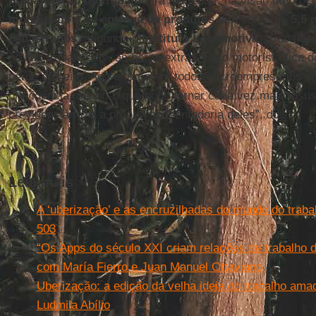
precarização do trabalho
irá aumentar, na visão do proc
mobilidade e de entrega de produtos
têm cerca de
5,5 
cadastrados
, segundo o
Instituto
Locomotiva
. “São tra
as leis trabalhistas, as horas extras. Se o motorista fica
perde dinheiro. Ao se tornarem todos microempresários 
previdência menor, o que pode tornar cada vez mais insus
previdenciário, e a própria aposentadoria deles”, diz.
Leia mais
A ‘uberização’ e as encruzilhadas do mundo do traba
503
“Os Apps do século XXI criam relações de trabalho d
com María Fierro e Juan Manuel Ottaviano
Uberização: a edição da velha ideia do trabalho ama
Ludmila Abílio