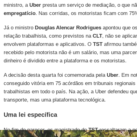
ministro, a
Uber
presta um serviço de mediação, o que nã
empregatício
. Nas corridas, os motoristas ficam com 75
Já o ministro
Douglas Alencar Rodrigues
apontou que os 
relação trabalhista, como previstos na
CLT
, não se aplic
envolvem plataformas e aplicativos. O
TST
afirmou també
recebido pelo motorista não é um salário, mas uma parcer
dinheiro é dividido entre a plataforma e os motoristas.
A decisão desta quarta foi comemorada pela
Uber
. Em not
conseguido vitória em 75 acórdãos em tribunais regionai
trabalhistas em todo o país. Na ação, a Uber defendeu q
transporte, mas uma plataforma tecnológica.
Uma lei específica
No fim do parecer, os magistrado do
TST
ressaltaram a n