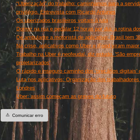
“Uberização” do trabalho: caminhamos para a servid
privilégio. Entrevista com Ricardo Antunes
Os uberizados brasileiros voltam à luta
Dormir na rua e pedalar 12 horas por dia: a rotina do
De ambulante a motorista de aplicativo: Brasil tem 3
Na crise, aplicativos como Uber e iFood viram maior
Trabalho na Uber é neofeudal, diz estudo. 'São em
proletarizados'
O rápido e inseguro caminho dos ‘precários digitais
Luta nos aplicativos: Organização dos trabalhadore
Londres
Uber: assim começam as greves do futuro
⚠️
Comunicar erro