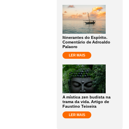
Itinerantes do Espírito.
Comentário de Adroaldo
Palaoro
LER MAIS
A mística zen budista na
trama da vida. Artigo de
Faustino Teixeira
LER MAIS