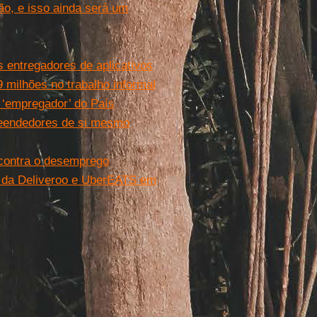
ão, e isso ainda será um
s entregadores de aplicativos
9 milhões no trabalho informal
 ‘empregador’ do País
preendedores de si mesmo
’ contra o desemprego
s da Deliveroo e UberEATS em