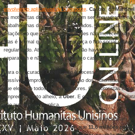
seja elaborada uma lei específica para regulamentar as
re
envolvendo aplicativos de transporte
.
Castro
, do
Martine
os motoristas do
Uber
já não podem ser enquadrados na
trabalho, mas devem ser regularizados. “A chegada dess
relações, o que não significa que eles não merecem algu
Mas é normal que, primeiro aconteça o fato social para qu
regularizado. Até a década de 60 não havia o divórcio, m
separavam e não acreditavam que o casamento precisava 
Para o procurador
Carelli
, não é necessário outra legisla
possível comprovar a subordinação dos motoristas. “É u
que eles são todos empreendedores. Os motoristas trab
empreendimento alheio, a
Uber
. E os clientes são da pla
são autônomos”, explica.
Com o aumento do número de pessoas que encontram no a
para obter renda em um país em que
11,6 milhões proc