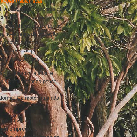
lações trabalhistas
lli Advogados
, concorda que
CLT
por terem autonomia no
es
aplicativos
trouxe novas
ma nova regra de proteção.
e depois ele seja
as as pessoas já se
ser para sempre”, afirma.
ção já que com a atual é
ma visão romântica pensar
alham em um
taforma. Os motoristas não
plicativo a única opção
uram emprego
, a