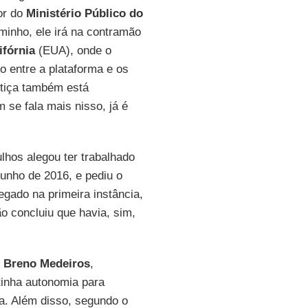
or do
Ministério Público do
aminho, ele irá na contramão
ifórnia
(EUA), onde o
lo entre a plataforma e os
stiça também está
 se fala mais nisso, já é
lhos alegou ter trabalhado
junho de 2016, e pediu o
negado na primeira instância,
o concluiu que havia, sim,
o
Breno
Medeiros
,
tinha autonomia para
a. Além disso, segundo o