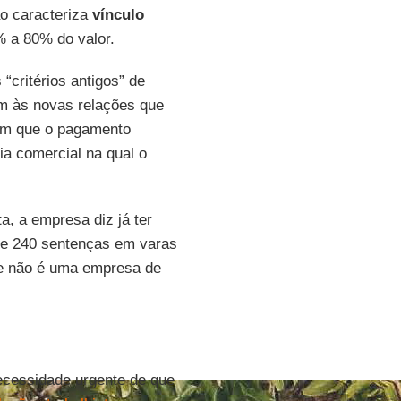
o caracteriza
vínculo
% a 80% do valor.
“critérios antigos” de
am às novas relações que
m que o pagamento
ia comercial na qual o
a, a empresa diz já ter
s e 240 sentenças em varas
ue não é uma empresa de
ecessidade urgente de que