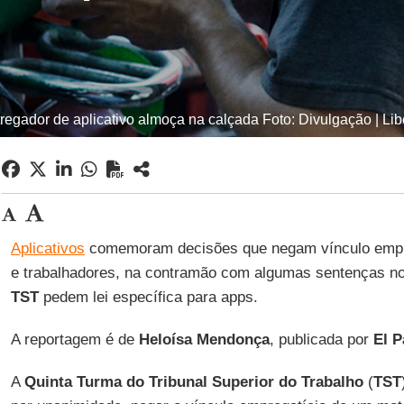
regador de aplicativo almoça na calçada Foto: Divulgação | Lib
Aplicativos
comemoram decisões que negam vínculo empre
e trabalhadores, na contramão com algumas sentenças n
TST
pedem lei específica para apps.
A reportagem é de
Heloísa Mendonça
, publicada por
El P
A
Quinta Turma do Tribunal Superior do Trabalho
(
TST