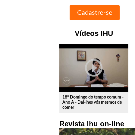
Vídeos IHU
play_circle_outline
18º Domingo do tempo comum -
Ano A - Dai-lhes vós mesmos de
comer
Revista ihu on-line