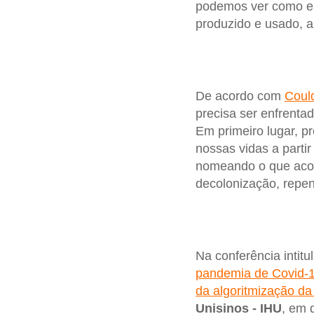
podemos ver como e
produzido e usado, a 
De acordo com
Coul
precisa ser enfrenta
Em primeiro lugar, p
nossas vidas a parti
nomeando o que acon
decolonização, repen
Na conferência intitu
pandemia de Covid-
da algoritmização d
Unisinos - IHU
, em 