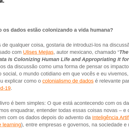
a.
 os dados estão colonizando a vida humana?
 de qualquer coisa, gostaria de introduzi-los na discuss
ssado com
Ulises Mejias
, autor mexicano, chamado “
The
a Is Colonizing Human Life and Appropriating It fo
-los da discussão como uma forma de pensar os impacto
 social, o mundo cotidiano em que vocês e eu vivemos,
u explicar como o
colonialismo de dados
é relevante par
id-19
.
 livro é bem simples: O que está acontecendo com os d
mos enquadrar, entender todas essas coisas novas – e 
em com os dados depois do advento da
Inteligência Artif
 learning
), entre empresas e governos, na sociedade e