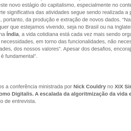
deste novo estágio do capitalismo, especialmente no con
e significativa das atividades segue sendo realizada a p
 e, portanto, da produção e extração de novos dados. “N
quer que estejamos vivendo, seja no Brasil ou na Inglate
na
Índia
, a vida cotidiana está cada vez mais sendo or
 necessidades, em torno das funcionalidades, não nece
des, dos nossos valores”. Apesar dos desafios, encora
 é fundamental”.
os a conferência ministrada por
Nick Couldry
no
XIX S
omo Digitalis. A escalada da algoritmização da vida
o de entrevista.