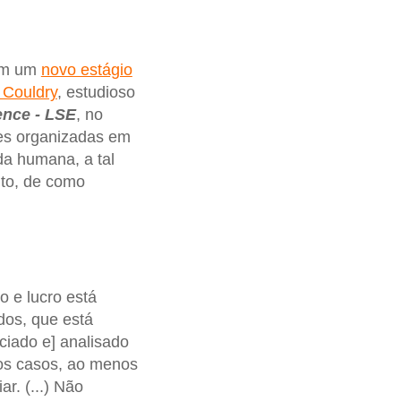
em um
novo estágio
 Couldry
, estudioso
ence - LSE
, no
ões organizadas em
da humana, a tal
nto, de como
o e lucro está
dos, que está
ciado e] analisado
dos casos, ao menos
r. (...) Não