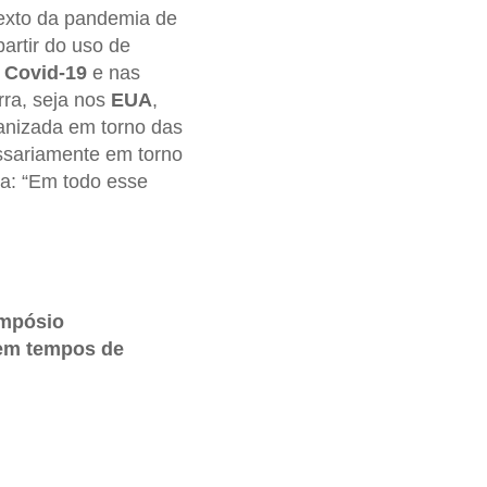
texto da pandemia de
artir do uso de
a
Covid-19
e nas
rra, seja nos
EUA
,
ganizada em torno das
ssariamente em torno
ja: “Em todo esse
impósio
 em tempos de