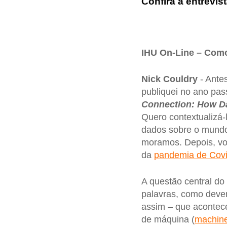
Confira a entrevist
IHU On-Line – Como
Nick Couldry
- Antes
publiquei no ano pa
Connection: How Dat
Quero contextualizá
dados sobre o mundo
moramos. Depois, vo
da
pandemia de Cov
A questão central do
palavras, como deve
assim – que acontec
de máquina (
machine