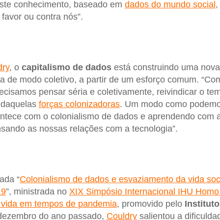
ste conhecimento, baseado em
dados do mundo social
,
favor ou contra nós”.
dry
, o
capitalismo de dados
está construindo uma nova
da de modo coletivo, a partir de um esforço comum. “Co
recisamos pensar séria e coletivamente, reivindicar o t
r daquelas
forças colonizadoras
. Um modo como podemos
tece com o colonialismo de dados e aprendendo com as
sando as nossas relações com a tecnologia”.
lada “
Colonialismo de dados e esvaziamento da vida soc
19
”, ministrada no
XIX Simpósio Internacional IHU Homo D
a vida em tempos de pandemia
, promovido pelo
Institut
dezembro do ano passado,
Couldry
salientou a dificulda