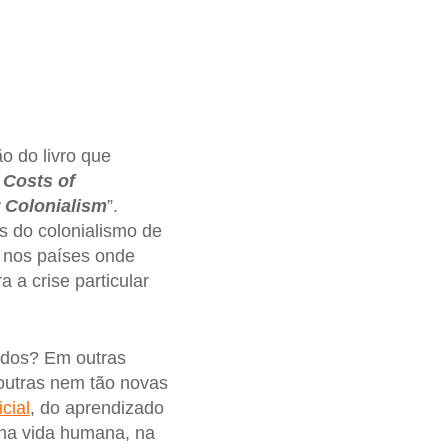
ão do livro que
 Costs of
r Colonialism
”.
s do colonialismo de
 nos países onde
a a crise particular
ados? Em outras
outras nem tão novas
icial
, do aprendizado
 na vida humana, na