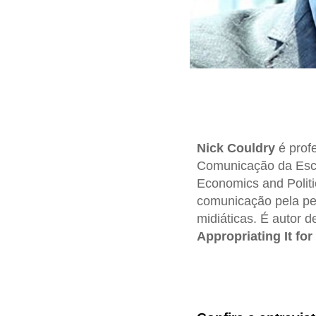
Nick Couldry
é prof
Comunicação da Esco
Economics and Politi
comunicação pela per
midiáticas. É autor 
Appropriating It fo