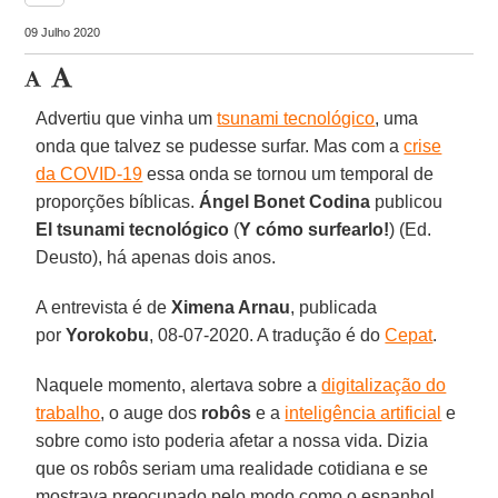
09 Julho 2020
Advertiu que vinha um
tsunami tecnológico
, uma
onda que talvez se pudesse surfar. Mas com a
crise
da COVID-19
essa onda se tornou um temporal de
proporções bíblicas.
Ángel Bonet
Codina
publicou
El tsunami tecnológico
(
Y cómo surfearlo!
) (Ed.
Deusto), há apenas dois anos.
A entrevista é de
Ximena Arnau
, publicada
por
Yorokobu
, 08-07-2020. A tradução é do
Cepat
.
Naquele momento, alertava sobre a
digitalização do
trabalho
, o auge dos
robôs
e a
inteligência artificial
e
sobre como isto poderia afetar a nossa vida. Dizia
que os robôs seriam uma realidade cotidiana e se
mostrava preocupado pelo modo como o espanhol