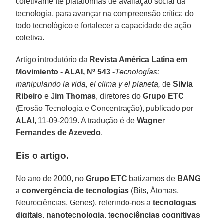
coletivamente plataformas de avaliação social da
tecnologia, para avançar na compreensão crítica do
todo tecnológico e fortalecer a capacidade de ação
coletiva.
Artigo introdutório da
Revista América Latina em
Movimiento - ALAI, Nº 543 -
Tecnologías:
manipulando la vida, el clima y el planeta,
de
Silvia
Ribeiro
e
Jim Thomas
, diretores do
Grupo ETC
(Erosão Tecnologia e Concentração), publicado por
ALAI
, 11-09-2019. A tradução é de
Wagner
Fernandes de Azevedo
.
Eis o artigo.
No ano de 2000, no
Grupo ETC
batizamos de
BANG
a
convergência de tecnologias
(Bits, Átomas,
Neurociências, Genes), referindo-nos a
tecnologias
digitais
,
nanotecnologia
,
tecnociências cognitivas