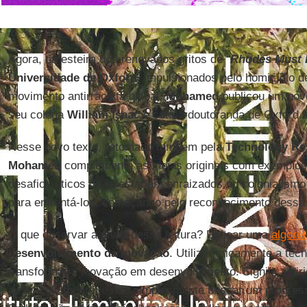
Agora, na esteira dos renovados gritos de
“
Rhodes Must 
Universidade de Oxford
, impulsionados pelo homicídio 
movimento antirracista global,
Mohamed
publicou um nov
seu colega
William Isaac
e com a doutoranda de Oxford
Nesse novo texto, retomado também pela
Technology Re
Mohamed
complementa as ideias originais com exemplos
desafios éticos da IA estariam enraizados no colonialismo
para enfrentá-los, começando pelo reconhecimento dessa
O que observar a partir dessa leitura? Pensar uma
algorét
desenvolvimento
da
inovação
. Utilizar eticamente a tecn
transformar a inovação em desenvolvimento. Significa dirig
desenvolvimento, e não simplesmente buscar um progre