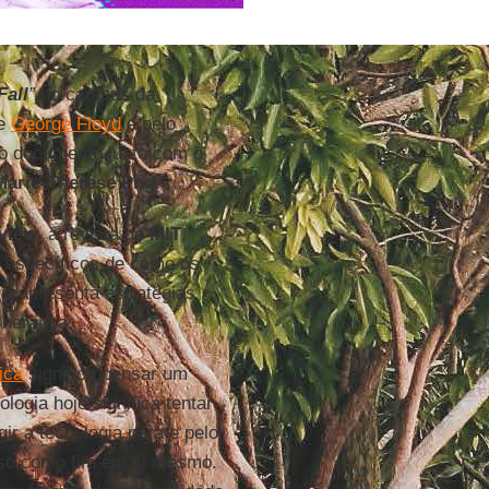
Fall
”
no campus da
de
George Floyd
e pelo
o documento junto com o
Marie-Therese Png
.
view
, a revista do
MIT
,
 específicos de como os
 e apresenta estratégias
 herança.
ica
significa pensar um
ologia hoje significa tentar
ir a tecnologia para e pelo
sso como fim em si mesmo.