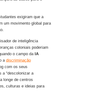
studantes exigiram que a
am um movimento global para
o.
isador de inteligência
 heranças coloniais poderiam
 quando o campo da
IA
o a
discriminação
og com os seus
s a “descolonizar a
ara longe de centros
s, culturas e ideias para