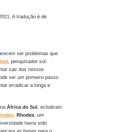
2021. A tradução é de
 parecem ser problemas que
med
, pesquisador sul-
entar sair dos nossos
ode ser um primeiro passo
ntar erradicar a longa e
 na
África do Sul
, eclodiram
 Rhodes
.
Rhodes
, um
iversidade havia sido
lançara as bases para o