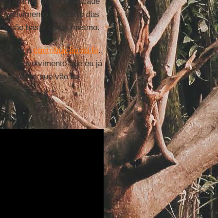
sem formas de racionalidade
senvolvimento no centro das
fico não basta em si mesmo.
stica e a
contribuição da fé
.
m desenvolvimento que eu já
são aquelas que vão na