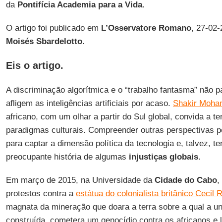
da
Pontifícia Academia para a Vida
.
O artigo foi publicado em
L’Osservatore Romano
, 27-02-
Moisés Sbardelotto
.
Eis o artigo.
A discriminação algorítmica e o “trabalho fantasma” não
afligem as inteligências artificiais por acaso.
Shakir Moha
africano, com um olhar a partir do Sul global, convida a t
paradigmas culturais. Compreender outras perspectivas p
para captar a dimensão política da tecnologia e, talvez, te
preocupante história de algumas
injustiças
globais
.
Em março de 2015, na Universidade da
Cidade do Cabo
,
protestos contra a
estátua do colonialista britânico Cecil
magnata da mineração que doara a terra sobre a qual a un
construída, cometera um genocídio contra os africanos e 