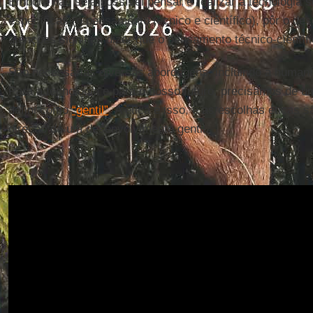
Embora não seja possível pensar e realizar a tecnologia 
específicas (o pensamento técnico e científico), pôr o de
atenções significa dizer que o pensamento técnico-cientí
São necessárias diversas abordagens, incluindo a humaní
Para a tecnologia e para o nosso futuro, precisamos de u
defini como
“gentil”
. A ética é isso, e as escolhas éticas 
direção de um desenvolvimento gentil.