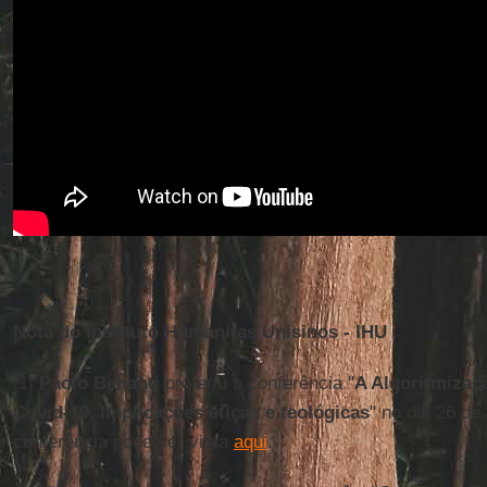
Nota do Instituto Humanitas Unisinos - IHU
[1]
Paolo Benanti
proferiu a conferência "
A Algoritmizaç
Covid-19. Implicações éticas e teológicas
" no dia 26 de
conferência pode ser vista
aqui
.