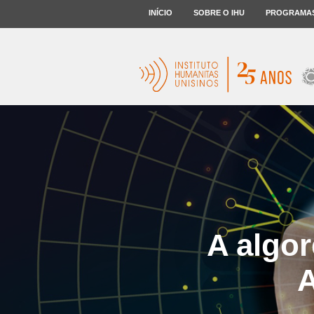
INÍCIO
SOBRE O IHU
PROGRAMA
A algor
A