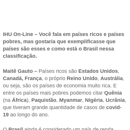
IHU On-Line – Você fala em países ricos e países
pobres, mas gostaria que exemplificasse que
países são esses e como está o Brasil nessa
classificação.
Maitê Gauto –
Países ricos são
Estados Unidos
,
Canadá,
França
, o próprio
Reino Unido
,
Austrália
,
ou seja, são os países de economia muito rica. E
entre os países mais pobres podemos citar
Quênia
(na
África
),
Paquistão
,
Myanmar
,
Nigéria
,
Ucrânia
,
que tiveram grande quantidade de casos de
covid-
19
ao longo do ano.
O
Brasil
ainda é considerado um país de renda