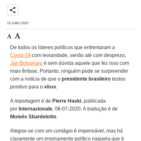
share
10 Julho 2020
De todos os líderes políticos que enfrentaram a
Covid-19
com leviandade, senão até com desprezo,
Jair Bolsonaro
é sem dúvida aquele que fez isso com
mais ênfase. Portanto, ninguém pode se surpreender
com a notícia de que o
presidente
brasileiro
testou
positivo para o
vírus
.
A reportagem é de
Pierre Haski
, publicada
por
Internazionale
, 08-07-2020. A tradução é de
Moisés Sbardelotto
.
Alegrar-se com um contágio é impensável, mas há
claramente um ensinamento político naquela que é