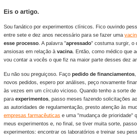
Eis o artigo.
Sou fanático por experimentos clínicos. Fico ouvindo pes
entre sete e dez anos necessário para se fazer uma
vacin
esse processo
. A palavra "
apressado
" costuma surgir, o
ansiosas em relação à
vacina
. Então, como médico que a
vou contar a vocês o que fiz na maior parte desses dez an
Eu não sou preguiçoso. Faço
pedido de financiamentos
,
novos pedidos, espero por análises, peço novamente fina
às vezes em um círculo vicioso. Quando tenho a sorte de
para
experimentos
, passo meses fazendo solicitações ao
as autoridades de regulamentação, presto atenção às mu
empresas farmacêuticas
e uma "mudança de prioridade" q
meus experimentos e, no final, se tiver muita sorte, pas
experimentos: encontrar os laboratórios e treinar seu pes