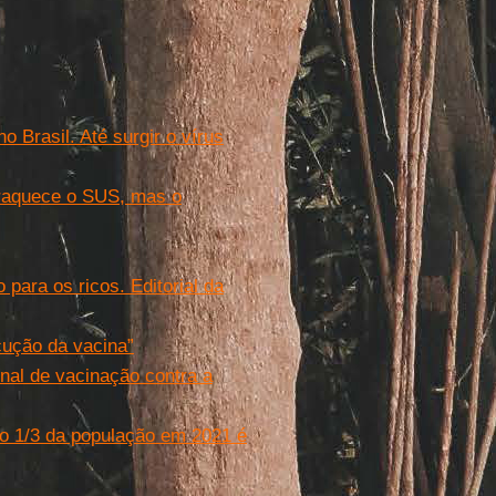
 Brasil. Até surgir o vírus
fraquece o SUS, mas o
 para os ricos. Editorial da
cução da vacina”
al de vacinação contra a
o 1/3 da população em 2021 é