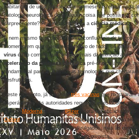
habitantes de uma cidade por seis meses e relatar cada a
patologia neurológica ou qualquer coisa que possa ser co
surpreendente? Foi um triunfo para a
ciência
médica
.
E nem mesmo falei da afortunada confluência de tempo q
momento em que o sequenciamento de todos os genes d
vírus
é tão comum que ninguém mais dá atenção a ele. Tud
aceleração da
pesquisa
científica
pré-clínica anterior, 
fundamental para muitas novas tecnologias que chegaram
desfrutadas.
Neste momento, já surgiram
três vacinas
que mostraram u
esperávamos. As autoridades reguladoras estabeleceram
Tanto a
Moderna
quanto a
Pfizer
relataram eficácia de 95
Oxford
relatou eficácia de 90% para um determinado reg
de segurança ainda não foram divulgados, mas as experiê
vacinas
são excelentes e eu sou um otimista.