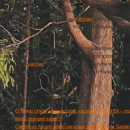
Nenhuma das opções acima se destina a minimizar os des
aguardam. Nem significa que as
vacinas
ainda não tenham
sobre
questões de segurança
. Mas foi um triunfo de bo
pessoas.
Estou confiante de que, quando as autoridades reguladora
segurança
e
eficácia
, seguidos de perto por todos os cie
mundo, as
vacinas
só serão usadas se seus benefícios s
riscos - e vocês também deveriam estar confiantes.
Leia mais
O Reino Unido aprovou uma vacina da covid-19 – mas
ainda querem saber?
Cientistas fazem apelo para que Ministério da Saúde