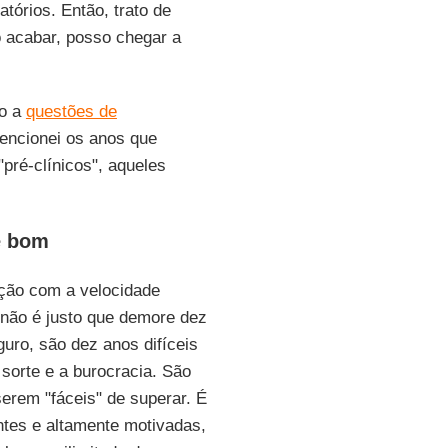
tórios. Então, trato de
o acabar, posso chegar a
do a
questões de
encionei os anos que
pré-clínicos", aqueles
é bom
ção com a velocidade
 não é justo que demore dez
uro, são dez anos difíceis
 sorte e a burocracia. São
erem "fáceis" de superar. É
entes e altamente motivadas,