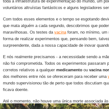
toda a infraestrutura de experimentação do mundo, um poo
voluntários altruístas fantásticos e alguns legisladores se
Com todos esses elementos e o tempo se esgotando dev
que mata alguém a cada segundo, descobrimos que podem
maravilhosas. Os testes da
vacina
foram, no mínimo, um 
forma de realizar experimentos que, pensando bem, talvez
surpreendente, dada a nossa capacidade de inovar quand
E nós realmente precisamos - a necessidade sendo a mãe
não foi comprometida. Todos os experimentos passaram p
corretos relativos a qualquer
medicamento
ou
vacina no
dos melhores entre nós se ofereceram para receber uma
mundo supervisionou tão de perto que todos discutiam q
ficava doente.
Até o momento, não houve uma única morte associada às
alguns eventos potencialmente graves surgiram. Imagine