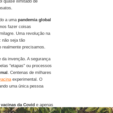
l quase ilimitado de
nsatos.
ido a uma
pandemia
global
os fazer coisas
milagre. Uma revolução na
 não seja tão
o realmente precisamos.
 da invenção. A segurança
elas "etapas" ou processos
rmal
. Centenas de milhares
vacina
experimental. O
uando uma única pessoa
vacinas da Covid
e apenas
m observar todos os