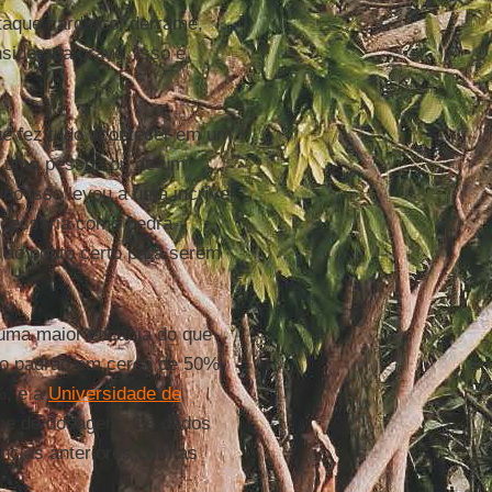
taque cardíaco, derrame,
nsiderada grave. Isso é
ue fez tudo acontecer em um
e uma pessoa ou de um
o isso levou a uma incrível
necessária como pedra
 ao ponto certo para serem
ma maior eficácia do que
 o padrão em cerca de 50%.
%, e a
Universidade de
ime de dosagem. Os dados
ncias anteriores com as