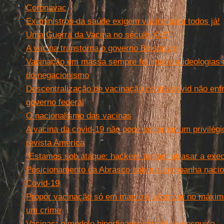
Coronavac
Ex-ministros da saúde exigem vacina para todos já!
Uma Guerra da Vacina no século XXI?
A vacina transtorna o governo Bolsonaro
Vacinação em massa sempre foi imune a ideologias no
do negacionismo
Descentralização de vacinação contra covid não en
governo federal
O nacionalismo das vacinas
A vacina da covid-19 não pode se tornar um privilégio
revista America
“Estamos sob ataque: hackers tentam atrasar a exe
Posicionamento da Abrasco sobre a campanha nacion
Covid-19
Propor vacinação só em março e alcançar no máxim
um crime
Vacinas: o modelo hiperfinanceirizado de pesquisa