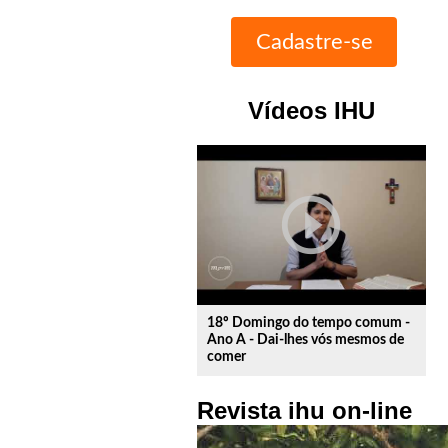
Vídeos IHU
play_circle_outline
18º Domingo do tempo comum -
Ano A - Dai-lhes vós mesmos de
comer
Revista ihu on-line