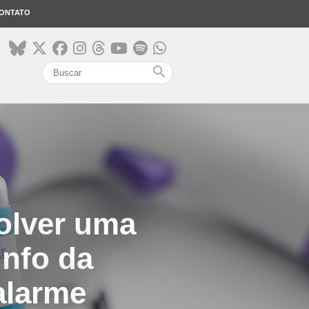
ONTATO
search
olver uma
unfo da
alarme