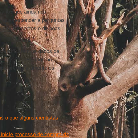
afios que ainda nos
 que responder a perguntas
ns procedimentos e de boas
s verificarem os dados de
ntistas interessados no
uperarem claramente os
 o que alguns cientistas
 inicie processo de compra da