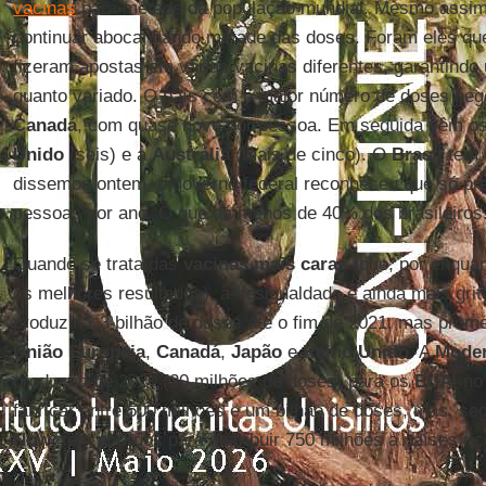
vacinas
para metade da população mundial. Mesmo assim,
continuar abocanhando metade das doses. Foram eles que,
fizeram apostas em várias vacinas diferentes, garantindo
quanto variado. O país com o maior número de doses nego
Canadá
, com quase nove por pessoa. Em seguida vêm o
Unido
(seis) e a
Austŕália
(mais de cinco). O
Brasil
tem 
dissemos ontem, o governo federal reconheceu que só pre
pessoas por ano. O que dá menos de 40% dos brasileiros
Quando se trata das
vacinas mais caras
(que, por enqua
os melhores resultados), a desigualdade é ainda mais grit
produzir 1,3 bilhão de doses até o fim de 2021, mas prom
União
Europeia
,
Canadá
,
Japão
e
Reino
Unido
. A
Mode
produção de 2020 (20 milhões de doses) para os
EUA
; n
fabricar entre 500 milhões e um bilhão de doses, mas, s
Now
, tem acordos para distribuir 750 milhões a países ric