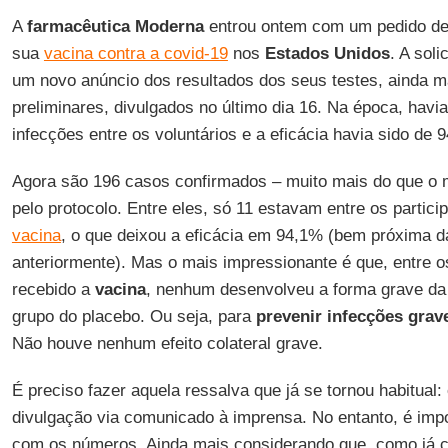
A
farmacêutica Moderna
entrou ontem com um pedido de
sua
vacina contra a covid-19
nos
Estados
Unidos
. A sol
um novo anúncio dos resultados dos seus testes, ainda 
preliminares, divulgados no último dia 16. Na época, havi
infecções entre os voluntários e a eficácia havia sido de 
Agora são 196 casos confirmados – muito mais do que o 
pelo protocolo. Entre eles, só 11 estavam entre os partic
vacina
, o que deixou a eficácia em 94,1% (bem próxima da
anteriormente). Mas o mais impressionante é que, entre o
recebido a
vacina
, nenhum desenvolveu a forma grave d
grupo do placebo. Ou seja, para
prevenir infecções grav
Não houve nenhum efeito colateral grave.
É preciso fazer aquela ressalva que já se tornou habitual
divulgação via comunicado à imprensa. No entanto, é imp
com os números. Ainda mais considerando que, como já 