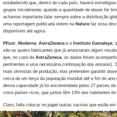
estabelecido que, dentro de cada país, haverá estratégias
grupos inicialmente, quando a quantidade de doses for l
achamos importante falar sempre sobre a distribuição gl
uma reportagem publicada ontem na
Nature
faz essa disc
disponíveis até agora.
Pfizer
,
Moderna
,
AstraZeneca
e o
Instituto Gamaleya
, 
são os quatro fabricantes que já anunciaram algum resul
que, no caso da
AstraZeneca
, os dados foram acompanha
pertinentes e uma necessária continuação dos ensaios).
mais otimistas de produção, elas pretendem garantir dose
cerca de um terço da população mundial até o fim do an
dessa capacidade já foi encomendada pelos 27 países da
cinco países ricos, que juntos têm 13% dos habitantes do 
Claro, falta colocar no papel outras vacinas que estão em
CoronaVac
. Se as seis principais candidatas forem incluí