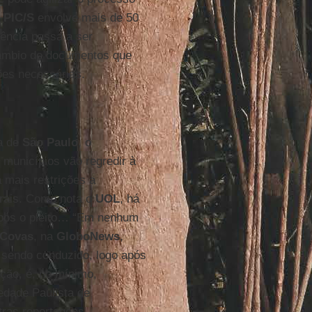
o
PIC/S
envolve mais de 50
ência passa a ser
câmbio de documentos que
ões necessárias.
ra de
São
Paulo
, o
 municípios vão regredir à
 mais restrições a
urais. Como nota o
UOL
, há
após o pleito… “Em nenhum
Covas
, na
GloboNews
,
 sendo conduzido, logo após
ção, é, no mínimo,
iedade Paulista de
tras reportagens,