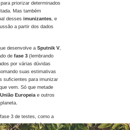
 para priorizar determinados
imitada. Mas também
obal desses
imunizantes
, e
ussão a partir dos dados
que desenvolve a
Sputnik V
,
tado de
fase 3
(lembrando
dos por várias dúvidas
 Somando suas estimativas
s suficientes para imunizar
o que vem. Só que metade
União Europeia
e outros
planeta.
 fase 3 de testes, como a
das na conta, pode haver