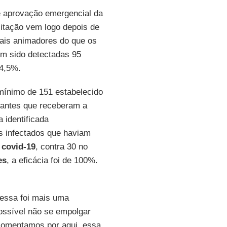
 aprovação emergencial da
icitação vem logo depois de
mais animadores do que os
am sido detectadas 95
94,5%.
mínimo de 151 estabelecido
ipantes que receberam a
 identificada
s infectados que haviam
a
covid-19
, contra 30 no
es
, a eficácia foi de 100%.
: essa foi mais uma
ossível não se empolgar
comentamos por aqui, essa