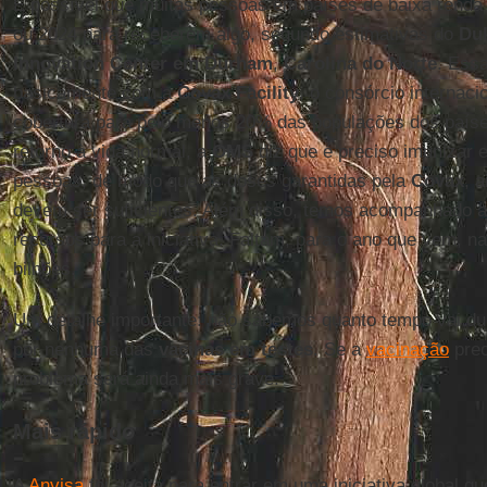
É possível que muitas pessoas em países de baixa renda
ou 2024 para receberem algo, segundo estimativas do
Du
Innovation Center em Durham
,
Carolina do Norte
. Ess
basicamente com a
Covax Facility
, o consórcio internaci
cobertura para pelo menos 20% das populações dos paíse
retorno à vida normal, a
OMS
diz que é preciso imunizar
pessoas, de modo que as doses garantidas pela
Covax
, 
devem ser suficientes. Além disso, temos acompanhado a 
recursos para a iniciativa. Faltam, para o ano que vem,
bilhões.
Um detalhe importante: não sabemos quanto tempo vai du
por nenhuma das
vacinas em testes
. Se a
vacinação
prec
problema será ainda mais grave.
Mais rápido
A
Anvisa
foi aceita para entrar em uma iniciativa global q