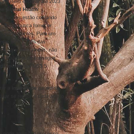
 precisem esperar até 2023
ke
Global Health
as nações estão contando
onal que busca fornecer
s participantes. Para um
 entre 60% e 70% das
ainda que bem-vindas, não
dificuldade de conseguir
 nada menos que US$ 5
rar a
imunidade
garantida
isar se repetir a cada ano, o
ue pode agilizar o processo