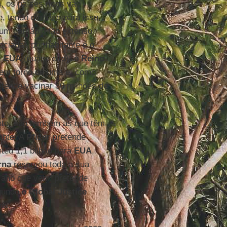
 os países ricos vão
 tendo dinheiro para isso,
 um cardápio tão extenso
ciadas por habitante é o
s
EUA
(quase oito), o
Reino
em torno de uma e, como
tende vacinar 80 milhões de
.
nto, são também as que têm
ante. A
Pfizer
pretende
eteu 1,1 bilhão para
EUA
,
rna
reservou toda a sua
o ano que vem, pretende
egundo o
Global Justice
os.