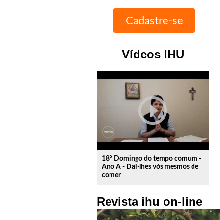
Vídeos IHU
play_circle_outline
18º Domingo do tempo comum -
Ano A - Dai-lhes vós mesmos de
comer
Revista ihu on-line