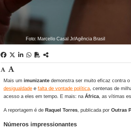
Foto: Marcello Casal Jr/Agência Brasil
Mais um
imunizante
demonstra ser muito eficaz contra 
desigualdade
e
falta de vontade política
, centenas de milh
acesso a eles em tempo. E mais: na
África
, as vítimas e
A reportagem é de
Raquel
Torres
, publicada por
Outras
P
Números impressionantes