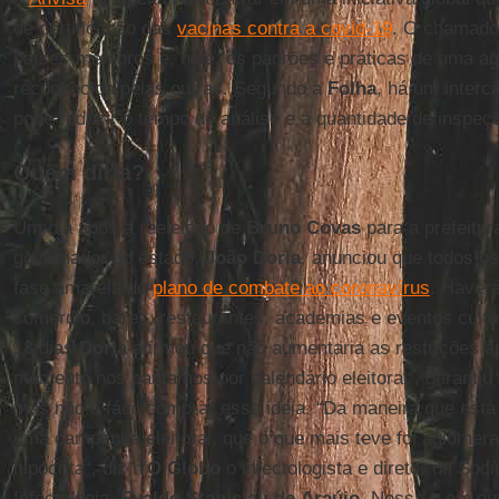
de certificação das
vacinas contra a covid-19
. O chamad
países-membros e, nele, os padrões e práticas de uma ag
reconhecida pelas outras. Segundo a
Folha
, há um inter
pode reduzir o tempo de análise e a quantidade de inspeç
Quem diria?
Um dia após a reeleição de
Bruno Covas
para a prefeitu
governador do estado,
João Doria
, anunciou que todos os
fase amarela do
plano de combate ao coronavírus
. Haverá
comércio, bares, restaurantes, academias e eventos cult
18 dias
Doria
afirmou que não aumentaria as restrições 
momento nos pautamos por calendário eleitoral“, garantiu
mas não é fácil comprar essa ideia. “Da maneira que está
uma campanha eleitoral, que o que mais teve foi aglomera
hipócrita“, diz n’
O Globo
o infectologista e diretor da Soc
Infectologia,
Evaldo Stanislau
de
Araújo
. Nessa e em ou