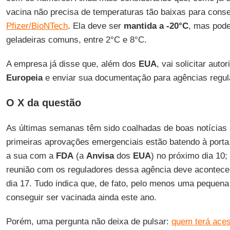
vacina não precisa de temperaturas tão baixas para cons
Pfizer/BioNTech
. Ela deve ser
mantida a -20°C
, mas pode
geladeiras comuns, entre 2°C e 8°C.
A empresa já disse que, além dos
EUA
, vai solicitar aut
Europeia
e enviar sua documentação para agências regul
O X da questão
As últimas semanas têm sido coalhadas de boas notícias
primeiras aprovações emergenciais estão batendo à porta
a sua com a
FDA
(a
Anvisa
dos
EUA
) no próximo dia 10;
reunião com os reguladores dessa agência deve acontec
dia 17. Tudo indica que, de fato, pelo menos uma pequena
conseguir ser vacinada ainda este ano.
Porém, uma pergunta não deixa de pulsar:
quem terá ace