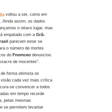
lia
voltou a ser, como em
. Ainda assim, os dados
ançamos o oitavo lugar, mas
tá empatado com a
Grã-
rasil
parecem estar se
para o número de mortes
icos do
Fnomceo
denunciou
ssacre de inocentes".
de forma otimista os
 visão cada vez mais crítica
ocura-se convencer a todos
aradas em tempo recorde
sa, pelas mesmas
e se permitem levantar