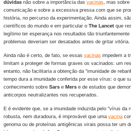
dúvidas
não sobre a importância das
vacinas
, mas sobre
comunicação e sobre a excessiva pressa com que se proc
história, no percurso da experimentação. Ainda assim, são
científicos do mundo e em particular o
The Lancet
que res
legítimo ter esperança nos resultados tão triunfantement
problemas deveriam ser desatados antes de gritar vitória.
Ainda não é certo, de fato, se essas
vacinas
impedem a t
limitam a proteger de formas graves os vacinados: um res
entanto, não facilitaria a obtenção da "imunidade de reb
tempo dura a imunidade conferida por esse vírus: o que 
conhecimento sobre
Sars
e
Mers
e de estudos que demon
anticorpos neutralizantes nos recuperados.
E é evidente que, se a imunidade induzida pelo "vírus da r
robusta, nem duradoura, é improvável que uma
vacina
com
genoma ou de proteínas antigênicas virais possa ter um 