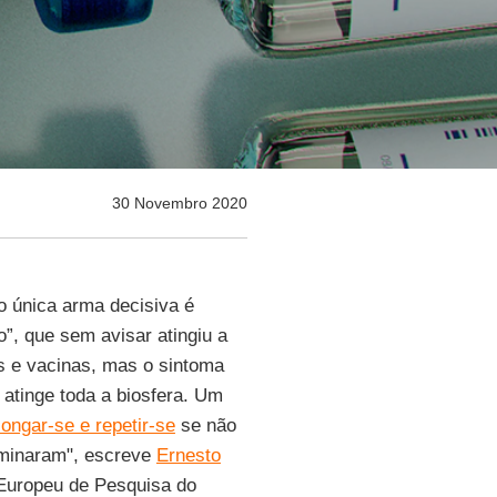
30 Novembro 2020
 única arma decisiva é
”, que sem avisar atingiu a
 e vacinas, mas o sintoma
 atinge toda a biosfera. Um
longar-se e repetir-se
se não
rminaram", escreve
Ernesto
 Europeu de Pesquisa do