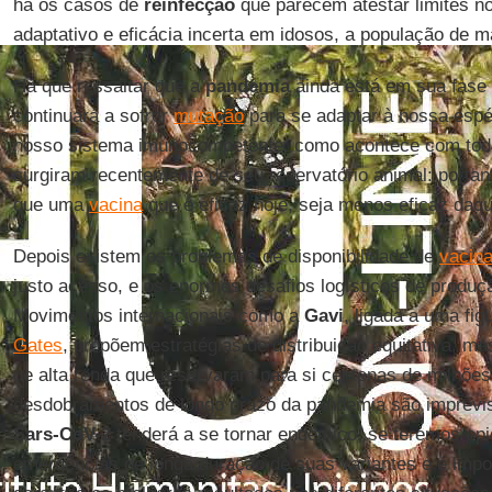
há os casos de
reinfecção
que parecem atestar limites n
adaptativo e eficácia incerta em idosos, a população de ma
Há que ressaltar que a
pandemia
ainda está em sua fase i
continuará a sofrer
mutação
para se adaptar à nossa espé
nosso sistema imunocompetente, como acontece com tod
surgiram recentemente de seu reservatório animal: portan
que uma
vacina
que é eficaz hoje, seja menos eficaz daq
Depois existem os problemas de disponibilidade de
vacin
justo acesso, e os enormes desafios logísticos de produçã
Movimentos internacionais como a
Gavi
, ligada a uma fi
Gates
, propõem estratégias de distribuição equitativa, m
de alta renda que reservaram para si centenas de milhõe
desdobramentos de longo prazo da pandemia são imprevi
Sars-CoV-2
tenderá a se tornar endêmico, se teremos ep
emergências de longa duração de suas variantes e é impo