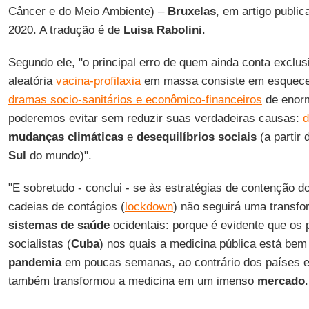
Câncer e do Meio Ambiente) –
Bruxelas
, em artigo publi
2020. A tradução é de
Luisa Rabolini
.
Segundo ele, "o principal erro de quem ainda conta excl
aleatória
vacina-profilaxia
em massa consiste em esquece
dramas socio-sanitários e econômico-financeiros
de enor
poderemos evitar sem reduzir suas verdadeiras causas:
d
mudanças climáticas
e
desequilíbrios sociais
(a partir
Sul
do mundo)".
"E sobretudo - conclui - se às estratégias de contenção d
cadeias de contágios (
lockdown
) não seguirá uma transfo
sistemas de saúde
ocidentais: porque é evidente que os 
socialistas (
Cuba
) nos quais a medicina pública está be
pandemia
em poucas semanas, ao contrário dos países e
também transformou a medicina em um imenso
mercado
.