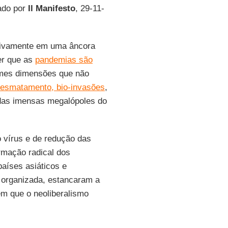
cado por
Il Manifesto
, 29-11-
usivamente em uma âncora
r que as
pandemias são
mes dimensões que não
esmatamento, bio-invasões
,
 das imensas megalópoles do
o vírus e de redução das
rmação radical dos
países asiáticos e
m organizada, estancaram a
m que o neoliberalismo