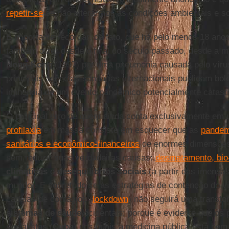
repetir-se
se não alterarmos as condições ambientais e so
É importante recordar, de fato, que há pelo menos 18 anos
também dizer desde o final do século passado, desde a 
Hong-Kong
(1997) por uma pneumonia causada pelo vírus
principais agências sanitárias internacionais publicam bol
iminência de um evento pandêmico potencialmente catastr
O principal erro de quem ainda conta exclusivamente em 
profilaxia
em massa consiste em esquecer que as
pandem
sanitários e econômico-financeiros
de enormes dimensões
sem reduzir suas verdadeiras causas:
desmatamento, bio
climáticas
e
desequilíbrios sociais
(a partir das imensa
mundo). E sobretudo se às estratégias de contenção do v
cadeias de contágios (
lockdown
) não seguirá uma transfo
sistemas de saúde
ocidentais: porque é evidente que os 
socialistas (
Cuba
) nos quais a medicina pública está be