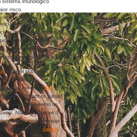
o sistema imunológico
ior risco.
nicial e que o vírus
cie e defender-se contra o
os os vírus de
RNA
que
to, é teoricamente possível
ui a seis meses ou um ano.
as
em nível planetário e de
o e distribuição.
gura tão falada como
Bill
as até agora foram os países
s de doses. Até mesmo os
síveis. Não sabemos se o
idemias sazonais ou novas
ssível prever qual
vacina