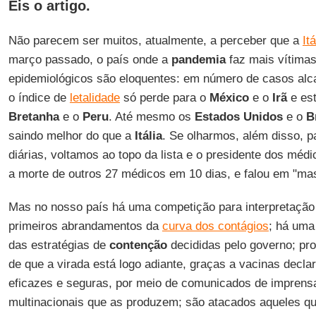
Eis o artigo.
Não parecem ser muitos, atualmente, a perceber que a
Itá
março passado, o país onde a
pandemia
faz mais vítimas
epidemiológicos são eloquentes: em número de casos alc
o índice de
letalidade
só perde para o
México
e o
Irã
e es
Bretanha
e o
Peru
. Até mesmo os
Estados Unidos
e o
B
saindo melhor do que a
Itália
. Se olharmos, além disso, 
diárias, voltamos ao topo da lista e o presidente dos méd
a morte de outros 27 médicos em 10 dias, e falou em "ma
Mas no nosso país há uma competição para interpretação 
primeiros abrandamentos da
curva dos contágios
; há uma
das estratégias de
contenção
decididas pelo governo; pr
de que a virada está logo adiante, graças a vacinas decl
eficazes e seguras, por meio de comunicados de impren
multinacionais que as produzem; são atacados aqueles qu