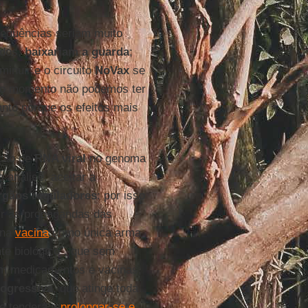
.
sequências seriam muito
idos,
baixariam a guarda
;
minuir e o circuito
NoVax
se
e no momento não podemos ter
nto porque os efeitos mais
rção de
RNA viral
no genoma
análise, aceitar a
rgãos reguladores
: por isso
ir as propagandas das
 na
vacina
como única arma
te biológico”, que sem
om medicamentos e vacinas,
rogressiva
, que atinge toda
ue tenderá a
prolongar-se e