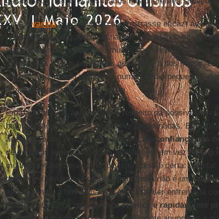
garantirá os melhores resultados nas diferentes situações
E se a
vacina
escolhida não se mostrasse eficaz, as con
graves: tanto porque os vacinados, acreditando-se proteg
tanto porque a confiança de muitos nas vacinas poderia di
fortaleceria, mas o tema mais debatido é o dos riscos, 
dados certos: tanto porque os números são pequenos, qua
temidos aparecem a longo prazo.
Em particular, as apreensões a respeito da possível inse
humano não podem ser facilmente desmentidas. Em última 
aceleração dos procedimentos implica a
confiança nos ó
deveríamos ter aguardado as avaliações, em vez de segu
multinacionais. Seja como for, uma coisa é certa: apostar
decisiva é perigoso. Porque a
pandemia
não é um “aciden
avisar atingiu a humanidade e que pode ser enfrentada c
mas o sintoma de uma
doença crônica e rapidamente p
a biosfera. Um drama histórico inutilmente anunciado e q