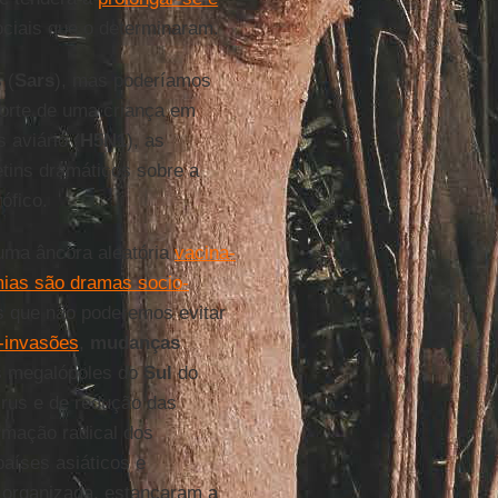
ciais que o determinaram.
 (
Sars
), mas poderíamos
morte de uma criança em
 aviário (
H5N1
), as
etins dramáticos sobre a
ófico.
uma âncora aleatória
vacina-
ias são dramas socio-
 que não poderemos evitar
-invasões
,
mudanças
s megalópoles do
Sul
do
írus e de redução das
rmação radical dos
países asiáticos e
m organizada, estancaram a