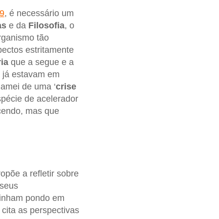
9
, é necessário um
as
e da
Filosofia
, o
rganismo tão
pectos estritamente
ia
que a segue e a
e já estavam em
chamei de uma ‘
crise
pécie de acelerador
ecendo, mas que
ropõe a refletir sobre
 seus
 vinham pondo em
cita as perspectivas