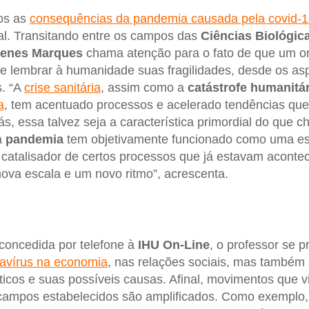
os as
consequências da pandemia causada pela covid-1
al. Transitando entre os campos das
Ciências Biológic
menes Marques
chama atenção para o fato de que um o
e lembrar à humanidade suas fragilidades, desde os as
s. “A
crise sanitária
, assim como a
catástrofe humanitár
a
, tem acentuado processos e acelerado tendências qu
ás, essa talvez seja a característica primordial do que 
 a
pandemia
tem objetivamente funcionado como uma es
 catalisador de certos processos que já estavam acont
va escala e um novo ritmo”, acrescenta.
 concedida por telefone à
IHU On-Line
, o professor se p
navírus na economia
, nas relações sociais, mas também
ticos e suas possíveis causas. Afinal, movimentos que
 campos estabelecidos são amplificados. Como exemplo, 