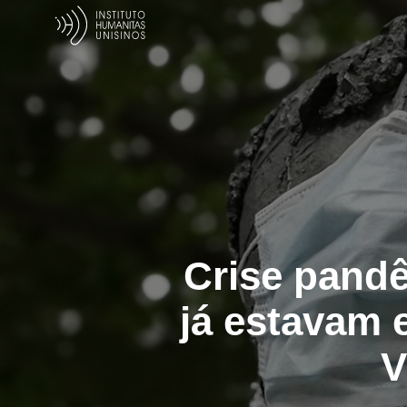
Crise pand
já estavam 
V