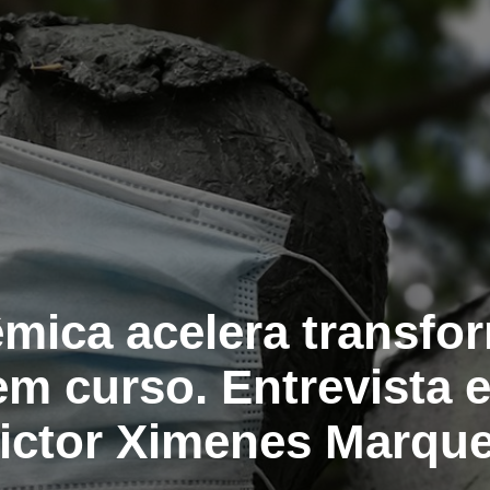
êmica acelera transfo
em curso. Entrevista 
ictor Ximenes Marqu