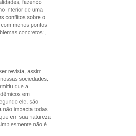
ealidades, fazendo
no interior de uma
Os conflitos sobre o
s, com menos pontos
oblemas concretos”,
er revista, assim
 nossas sociedades,
rmitiu que a
pidêmicos em
segundo ele, são
a
não impacta todas
 que em sua natureza
 simplesmente não é