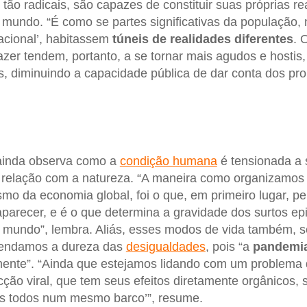
 tão radicais, são capazes de constituir suas próprias r
 mundo. “É como se partes significativas da população, 
cional’, habitassem
túneis de realidades diferentes
. 
zer tendem, portanto, a se tornar mais agudos e hosti
s, diminuindo a capacidade pública de dar conta dos pr
 ainda observa como a
condição humana
é tensionada a s
 relação com a natureza. “A maneira como organizamos
o da economia global, foi o que, em primeiro lugar, pe
parecer, e é o que determina a gravidade dos surtos e
o mundo”, lembra. Aliás, esses modos de vida também, 
eendamos a dureza das
desigualdades
, pois “a
pandemi
mente”. “Ainda que estejamos lidando com um problema
ecção viral, que tem seus efeitos diretamente orgânicos,
s todos num mesmo barco’”, resume.