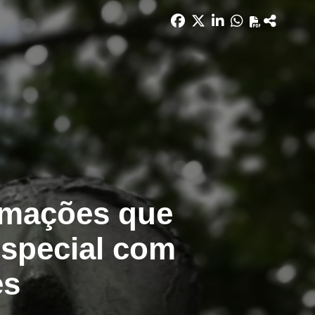
rmações que
especial com
es