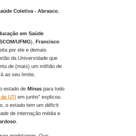
Saúde Coletiva - Abrasco
,
ducação em Saúde
SCOM/UFMG
),
Francisco
ita por ele e demais
estão da Universidade que
unta de (mais) um milhão de
á ao seu limite.
no estado de
Minas
para todo
 de UTI
em junho” explicou
o, o estado tem um déficit
dade de internação média e
ardoso
.
alquer modelagem. Que