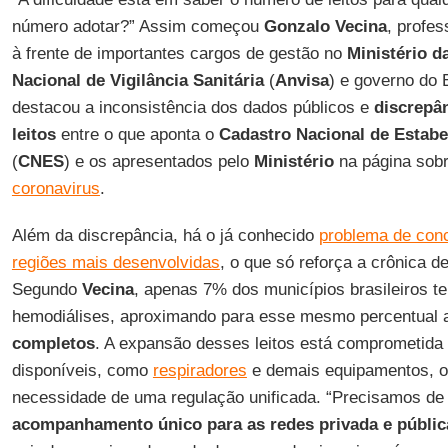
número adotar?” Assim começou
Gonzalo Vecina
, profe
à frente de importantes cargos de gestão no
Ministério d
Nacional de Vigilância Sanitária
(
Anvisa
) e governo do
destacou a inconsistência dos dados públicos e
discrepâ
leitos
entre o que aponta o
Cadastro Nacional de Estab
(
CNES
) e os apresentados pelo
Ministério
na página sob
coronavirus
.
Além da discrepância, há o já conhecido
problema de con
regiões mais desenvolvidas
, o que só reforça a crônica d
Segundo
Vecina
, apenas 7% dos municípios brasileiros t
hemodiálises, aproximando para esse mesmo percentual a
completos
. A expansão desses leitos está comprometida 
disponíveis, como
respiradores
e demais equipamentos, o 
necessidade de uma regulação unificada. “Precisamos d
acompanhamento único para as redes privada e públic