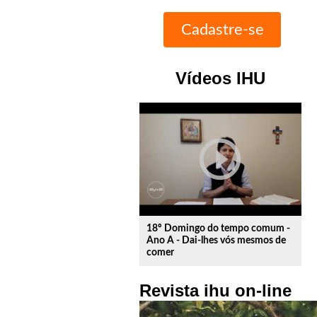
Vídeos IHU
play_circle_outline
18º Domingo do tempo comum -
Ano A - Dai-lhes vós mesmos de
comer
Revista ihu on-line