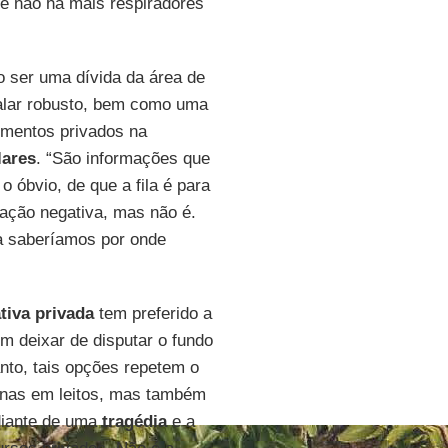
e não há mais respiradores
o ser uma dívida da área de
alar robusto, bem como uma
imentos privados na
lares
. “São informações que
 óbvio, de que a fila é para
tação negativa, mas não é.
a saberíamos por onde
ativa privada
tem preferido a
m deixar de disputar o fundo
nto, tais opções repetem o
enas em leitos, mas também
diante de uma
tragédia
e a