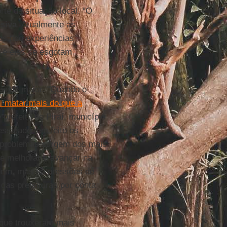
orte da situação local. “O
nsiva
. Atualmente as
os tido experiências
 e eles se esgotam
ainda maior. “Quando o
i matar mais do que a
 prefeito de Piraí, município
essidade tem feito os
s problemas surgem dos mais
e melhorar e avançar na
odem, mas há pressões de
 das prefeituras por conta
 que trouxeram mais