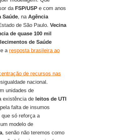
ssor da
FSP/USP
e com anos
a Saúde
, na
Agência
 Estado de São Paulo.
Vecina
ncia de quase 100 mil
elecimentos de Saúde
re a
resposta brasileira ao
centração de recursos nas
esigualdade nacional.
em unidades de
 existência de
leitos de UTI
pela falta de insumos
que só reforça a
e um modelo de
a
, senão não teremos como