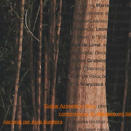
elementos ao complexo cenário, como na
Maria Malik
, d
Planejamento e Gestão da Abrasco e docente da
FGV-SP
da UFMG e gestora do Hospital Risoleta Neves;
Armando 
Brasileira de Cooperação de Emergência;
Leonardo
Matt
campanha unificada “Leitos para Todos” e “Vidas iguais” 
GPDES-IESC/UFRJ;
Luciana
Dias de Lima
, editora da 
Tulio Franco
, presidente da Rede Unida; Dirceu Greco, p
Brasileira de Bioética
(
SBB
);
Victor
Grabois
, president
Qualidade e Segurança do Paciente (Sobrasp);
Adriano
M
Souza
, ambos do Comitê Assessor de Relações Internaci
Louvison
, docente da FSP/USP, e
Francisco Campos Br
ENSP/Fiocruz.
No encerramento,
Gulnar Azevedo e Silva
, presidente da
centralidade do tema e o
compromisso da
Abrasco
em lid
nacional por essa bandeira
. “É urgente instituir uma regu
leitos de UTI existentes no país, um papel nosso em prol d