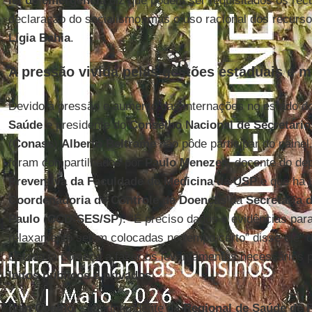
lei de emergência
diz que podem ser requisitados os rec
declaração do socialismo, mas o uso racional dos recursos
Lígia
Bahia
.
A pressão vivida pelas gestões estaduais e m
Devido à pressão e aumento das internações no estado d
Saúde
e presidente do
Conselho Nacional de Secretário
(
Conass
)
Alberto Beltrame
não pôde participar do painel
foram compartilhados por
Paulo Menezes
, docente do d
Preventiva da Faculdade de Medicina da USP
e que há 
Coordenadoria de Controle de Doenças
da
Secretaria 
Paulo
(
CCD-SES/SP
). “É preciso dados e evidências pa
relaxamento sejam colocadas no tempo certo” disse ele, 
Estado já começa a fazer os levantamentos necessários p
leitos públicos e privados
.
Ivan Coelho
, superintendente da
Regional de Saúde de F