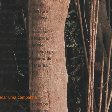
a Comissão de Política,
;
Alzira Jorge
, professora
de Negri Filho
, da Rede
os
, coordenador da
e pesquisador associado do
Cadernos de Saúde Pública;
residente da
Sociedade
e da Sociedade Brasileira em
assuda
e
Luis Eugenio de
onais da Abrasco;
Marília
aga
, pesquisador da
Abrasco
, ressaltou a
erar uma campanha
lação unificada de todos os
e brasileiras e brasileiros