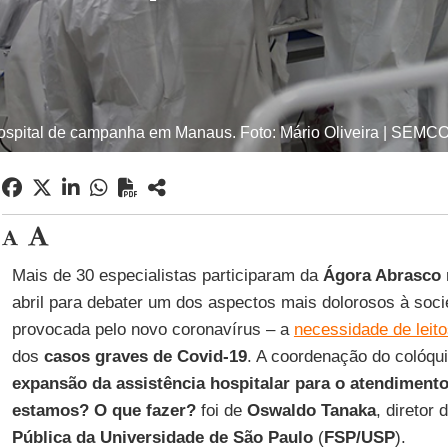
ospital de campanha em Manaus. Foto: Mário Oliveira | SEMC
Mais de 30 especialistas participaram da
Ágora Abrasco
abril para debater um dos aspectos mais dolorosos à so
provocada pelo novo coronavírus – a
necessidade de leit
dos
casos graves de Covid-19
. A coordenação do colóqu
expansão da assistência hospitalar para o atendiment
estamos? O que fazer?
foi de
Oswaldo Tanaka
, diretor 
Pública da Universidade de São Paulo
(
FSP/USP
).