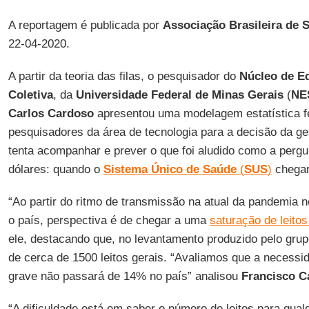
A reportagem é publicada por
Associação Brasileira de 
22-04-2020.
A partir da teoria das filas, o pesquisador do
Núcleo de E
Coletiva
, da
Universidade Federal de Minas Gerais
(
NE
Carlos Cardoso
apresentou uma modelagem estatística fe
pesquisadores da área de tecnologia para a decisão da g
tenta acompanhar e prever o que foi aludido como a perg
dólares: quando o
Sistema Único de Saúde
(
SUS
)
chegar
“Ao partir do ritmo de transmissão na atual da pandemia 
o país, perspectiva é de chegar a uma
saturação de leitos
ele, destacando que, no levantamento produzido pelo grup
de cerca de 1500 leitos gerais. “Avaliamos que a necessi
grave não passará de 14% no país” analisou
Francisco C
“A dificuldade está em saber o número de leitos para qu