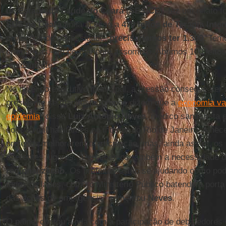
de Estado da Saúde do Ceará
(
SES/CE
), fez um relato f
SUS no Ceará
tinha acesso a
470 leitos de Terapia Inte
projeções de necessidade,
precisaríamos ter 1.300
. Tem
dramáticas, um permanente assombro. Abrimos 100 leitos
rapidamente”.
No nível do executivo municipal, a pressão consegue ser 
presidente se manifesta, grupos dizem que a
economia va
epidemia
” disse
Luiz Antônio Neves
, médico sanitarista e
com 30 mil habitantes no interior do Rio de Janeiro. A nec
prefeitos melhorarem a articulação, mas, ainda assim, o
diferentes lugares. “Percebemos também a necessidade d
regionalização
. Os prefeitos estão se ajudando como p
todos os lados, como o Ministério Público batendo a porta
das ações de emergência” comentou
Neves
.
O painel contou ainda com a participação de debatedores