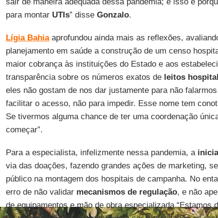
sair de maneira adequada dessa pandemia; e isso é porqu
para montar
UTIs
” disse
Gonzalo
.
Lígia Bahia
aprofundou ainda mais as reflexões, avaliand
planejamento em saúde a construção de um censo hospit
maior cobrança às instituições do Estado e aos estabelec
transparência sobre os números exatos de
leitos hospita
eles não gostam de nos dar justamente para não falarmos o
facilitar o acesso, não para impedir. Esse nome tem cono
Se tivermos alguma chance de ter uma coordenação únic
começar”.
Para a especialista, infelizmente nessa pandemia, a
inici
via das doações, fazendo grandes ações de marketing, se
público na montagem dos hospitais de campanha. No enta
erro de não validar
mecanismos de regulação
, e não ap
de equipamentos e mão de obra especializada “Estamos 