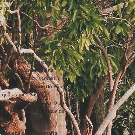
ursos privados. Não é a
 para salvar vidas” diz
unicipais
o
Pará
, o
Secretário de
s Estaduais de Saúde
. Os olhares da gestão
epartamento de
Medicina
uma ano e meio assumiu a
de Estado da Saúde de São
ra que as medidas de
destacando que o governo do
ara a regulação unificada de
ortaleza pela Secretaria