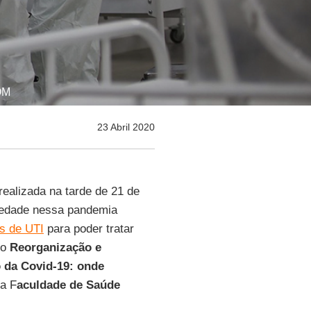
OM
23 Abril 2020
realizada na tarde de 21 de
ciedade nessa pandemia
os de UTI
para poder tratar
io
Reorganização e
o da Covid-19: onde
da F
aculdade de Saúde