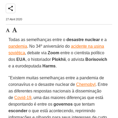
share
27 Abril 2020
Todas as semelhanças entre o
desastre nuclear
e a
pandemia
. No 34º aniversário do
acidente na usina
soviética
, debate via
Zoom
entre o cientista político
dos
EUA
, o historiador
Plokhii
, o ativista
Borisovich
e a eurodeputada
Harms
.
"Existem muitas semelhanças entre a pandemia de
coronavírus e o desastre nuclear de
Chernobyl
. Entre
as diferentes respostas nacionais à disseminação
de
Covid-19
, uma das maiores diferenças que está
despontando é entre os
governos
que tentam
esconder
o que está acontecendo, reprimindo
informações e olhando para seus interesses de curto