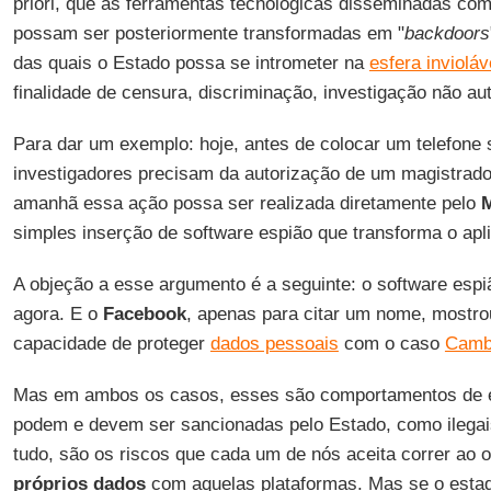
priori, que as ferramentas tecnológicas disseminadas co
possam ser posteriormente transformadas em "
backdoors
das quais o Estado possa se intrometer na
esfera invioláv
finalidade de censura, discriminação, investigação não au
Para dar um exemplo: hoje, antes de colocar um telefone 
investigadores precisam da autorização de um magistrado
amanhã essa ação possa ser realizada diretamente pelo
M
simples inserção de software espião que transforma o apl
A objeção a esse argumento é a seguinte: o software espiã
agora. E o
Facebook
, apenas para citar um nome, mostro
capacidade de proteger
dados pessoais
com o caso
Cambr
Mas em ambos os casos, esses são comportamentos de 
podem e devem ser sancionadas pelo Estado, como ilegais
tudo, são os riscos que cada um de nós aceita correr ao 
próprios dados
com aquelas plataformas. Mas se o estad