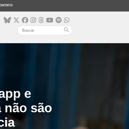
ONTATO
search
app e
a não são
cia