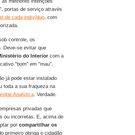
m as melhores intenções
", portas de serviço através
el de cada indivíduo
, com
torizada.
sob controle, os
. Deve-se evitar que
inistério do Interior
com a
icativo "bom" em "mau".
o já pode estar instalado
u toda a sua fraqueza na
idge Analytica
. Verdade.
empresas privadas que
 ou incorretas. E, acima de
optar por
compartilhar os
o primeiro obriga o cidadão