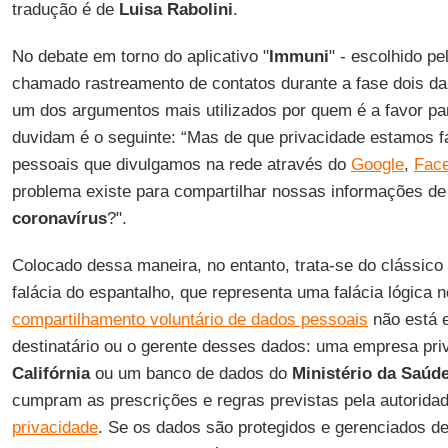
tradução é de
Luisa Rabolini
.
No debate em torno do aplicativo "
Immuni
" - escolhido p
chamado rastreamento de contatos durante a fase dois d
um dos argumentos mais utilizados por quem é a favor p
duvidam é o seguinte: “Mas de que privacidade estamos 
pessoais que divulgamos na rede através do
Google
,
Fac
problema existe para compartilhar nossas informações de
coronavírus
?".
Colocado dessa maneira, no entanto, trata-se do clássico
falácia do espantalho, que representa uma falácia lógica n
compartilhamento voluntário de dados pessoais
não está e
destinatário ou o gerente desses dados: uma empresa pr
Califórnia
ou um banco de dados do
Ministério da Saúd
cumpram as prescrições e regras previstas pela autoridad
privacidade
. Se os dados são protegidos e gerenciados de