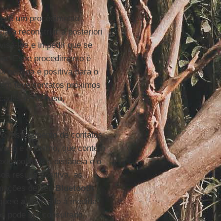
tos é um procedimento
para reconstruir a posteriori
visá-los e impedir que se
ia
. Esse procedimento é
a pessoa é positiva para o
quem teve contatos próximos
icadas e, no caso,
 o rastreamento de contatos.
ívoco e anônimo, que contém
xtrapolados a distância e o
a resulta positiva, as
ormações de seu
Bluetooth
 que é alimentado à medida
s pode ser consultado,