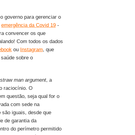
elo governo para gerenciar o
a
emergência da Covid 19
-
ara convencer os que
falando! Com todos os dados
ebook
ou
Instagram
, que
 saúde sobre o
straw man argument
, a
o raciocínio. O
m questão, seja qual for o
ivada com sede na
e
são iguais, desde que
e de garantia da
ntro do perímetro permitido