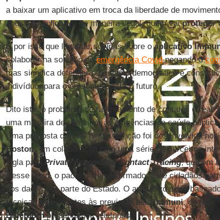
a baixar um aplicativo em troca da liberdade de moviment
abusa do aplicativo de maneira ilegal, quem vai
proteger 
É por isso que levantar dúvidas sobre o
aplicativo Immun
colaborar na solução de
emergência Covid
negando o
com
mas significa defender o princípio democrático e constituci
indivíduo, para o presente e para o futuro.
Dito isto, o problema do rastreamento de contatos é real. 
uma maneira de combinar as exigências de saúde públic
Uma proposta que vai nessa direção foi desenvolvida nos
Boston
, em colaboração com uma série de parceiros int
sigla para
Private Automated Contact Tracing
, que em in
Nesse caso, o pacto deve ser firmado entre cidadãos part
dos dados por parte do Estado. O aplicativo seria basead
técnicas semelhantes às previstas pelo
Immuni
, ou seja,
Bluetooth
presente nos telefones.