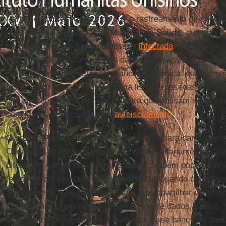
Parte-se do pressuposto de que o rastreamento de conta
previsto pela
Organização Mundial da Saúde
, que serve 
os contatos feitos por uma pessoa
infectada
, para poder a
tornem vetores inconscientes da disseminação da
epidem
realizado principalmente de maneira analógica: quando um
teste, é solicitada a fornecer uma lista de pessoas com 
nos dias anteriores à infecção, para que possam ser notif
convidadas a se colocar em
autoisolamento
.
O projeto
Pact
prevê o uso de tecnologia para dar suporte
Cada sinal
Bluetooth
produz um código alfanumérico, un
diferentes metadados, entre os quais também podem ser e
tempo de contato com outro
Bluetooth
. Quando uma pesso
autoridades sanitárias o convidam a compartilhar as inf
(letras e números) dentro de um banco de dados público,
que o número de infectados aumenta. Esse banco de dado