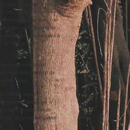
 o aplicativo, que
ica um contato próximo e
oth
presentes no banco de
 que pode ser modulada no
 aplicativo o aconselhará a
u se colocar em
sso entre indivíduos
envolvimento proativo do
xa dos dados.
r o homem, sem ser
o de contatos possa ser o
e o risco de criar falsas
ro lado, pode ser um passo