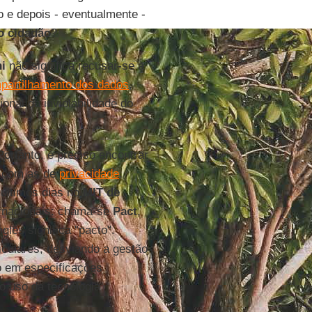
o e depois - eventualmente -
o cidadão
?
i
não significa recusar-se a
partilhamento dos dados
,
onal da inviolabilidade do
Portanto, é preciso encontrar
a com as de
privacidade
.
 últimos dias no
MIT de
ernacionais: chama-se
Pact
,
glês significa "pacto".
iculares, desviando a gestão
o em especificações
 o uso da tecnologia