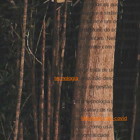
diariamente e automaticamente, por todos os que baixaram
receberão diariamente uma resposta: se o sistema identif
prolongado entre o
Bluetooth
solicitante e um dos
Blueto
dados, produz uma notificação no telefone do solicitante,
tempo e distância de exposição ao contato. Nesse ponto, o
monitorar os sintomas, entrar em contato com o médico o
autoisolamento
.
A vantagem dessa solução é que se trata de um compromi
particulares, que usa
tecnologia
, mas não desconsidera o 
indivíduo. E evita muitos problemas de gestão não ortodo
O "
Pact
" é um exemplo de como a tecnologia pode ajuda
substitutiva. Iludir-se de que o aplicativo de rastreament
visto de passagem para a nossa
liberdade pós-covid
, corr
expectativas e frustrações. Discutir como usá-lo, por out
importante para o retorno para a normalidade.