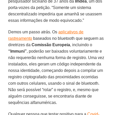
pesquisador siciliano de 37 anos da
Imdea
, um dos
porta-vozes da petição. “Somente um sistema
descentralizado impediria que amanhã se usassem
essas informações de modo equivocado.”
Demos um passo atrás. Os
aplicativos de
rastreamento
baseados no bluetooth que seguem as
diretrizes da
Comissão Europeia
, incluindo o
“Immuni”
, poderão ser baixados voluntariamente e
não requererão nenhuma forma de registro. Uma vez
instalados, eles geram um código independente da
nossa identidade, começando depois a compilar um
registro criptografado das proximidades ocorridas
com outros celulares, usando o sinal de bluetooth.
Não será possível “rolar” o registro, e, mesmo que
alguém conseguisse, se encontraria diante de
sequências alfanuméricas.
Qualquer pessoa que testar positivo para a
Covid-