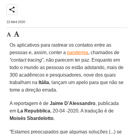
share
22 Abril 2020
Os aplicativos para rastrear os contatos entre as
pessoas e, assim, conter a
pandemia
, chamados de
“contact tracing”
, não parecem ter paz. Enquanto em
todo o mundo as pessoas os estão adotando, mais de
300 acadêmicos e pesquisadores, nove dos quais
trabalham na
Itália
, lançam um apelo para que não se
tome a direção errada.
A reportagem é de
Jaime D’Alessandro
, publicada
em
La Repubblica
, 20-04 -2020. A tradução é de
Moisés Sbardelotto
.
“Estamos preocupados que algumas soluções (...) se