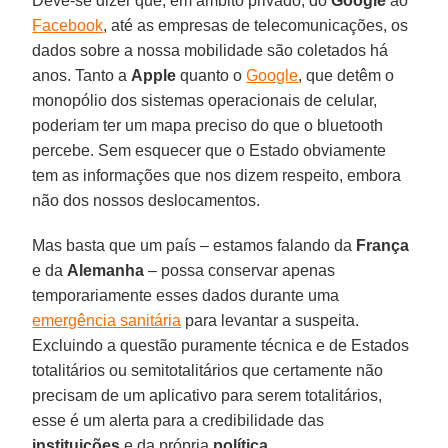
Deve-se dizer que, em âmbito privado, do
Google
ao
Facebook
, até as empresas de telecomunicações, os
dados sobre a nossa mobilidade são coletados há
anos. Tanto a
Apple
quanto o
Google
, que detêm o
monopólio dos sistemas operacionais de celular,
poderiam ter um mapa preciso do que o bluetooth
percebe. Sem esquecer que o Estado obviamente
tem as informações que nos dizem respeito, embora
não dos nossos deslocamentos.
Mas basta que um país – estamos falando da
França
e da
Alemanha
– possa conservar apenas
temporariamente esses dados durante uma
emergência sanitária
para levantar a suspeita.
Excluindo a questão puramente técnica e de Estados
totalitários ou semitotalitários que certamente não
precisam de um aplicativo para serem totalitários,
esse é um alerta para a credibilidade das
instituições
e da própria
política
.