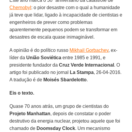
Este ano marca o 30º aniversário da catástrofe de
Chernobyl
: o pior desastre com o qual a humanidade
já teve que lidar, ligado à incapacidade de cientistas e
engenheiros de prever como problemas
aparentemente pequenos podem se transformar em
desastres de escala quase inimaginável.
A opinião é do político russo
Mikhail Gorbachev
, ex-
líder da
União Soviética
entre 1985 e 1991, e
presidente fundador da
Cruz Verde Internacional
. O
artigo foi publicado no jornal
La Stampa
, 26-04-2016.
A tradução é de
Moisés Sbardelotto
.
Eis o texto.
Quase 70 anos atrás, um grupo de cientistas do
Projeto Manhattan
, depois de constatar o poder
destrutivo da energia nuclear, projetou aquele que foi
chamado de
Doomsday Clock
. Um mecanismo