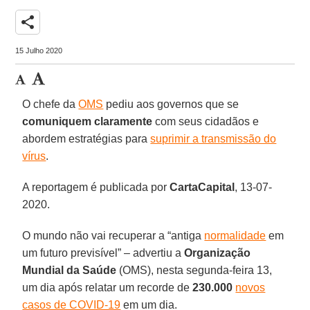
share
15 Julho 2020
O chefe da
OMS
pediu aos governos que se
comuniquem claramente
com seus cidadãos e
abordem estratégias para
suprimir a transmissão do
vírus
.
A reportagem é publicada por
CartaCapital
, 13-07-
2020.
O mundo não vai recuperar a “antiga
normalidade
em
um futuro previsível” – advertiu a
Organização
Mundial da Saúde
(OMS), nesta segunda-feira 13,
um dia após relatar um recorde de
230.000
novos
casos de COVID-19
em um dia.