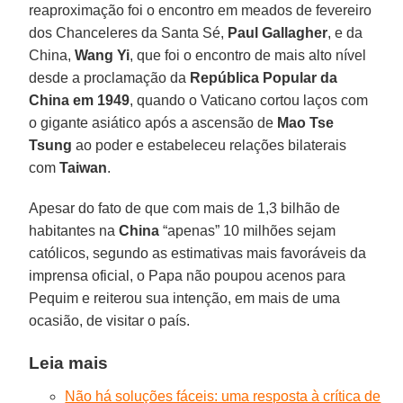
reaproximação foi o encontro em meados de fevereiro
dos Chanceleres da Santa Sé,
Paul Gallagher
, e da
China,
Wang Yi
, que foi o encontro de mais alto nível
desde a proclamação da
República Popular da
China em 1949
, quando o Vaticano cortou laços com
o gigante asiático após a ascensão de
Mao Tse
Tsung
ao poder e estabeleceu relações bilaterais
com
Taiwan
.
Apesar do fato de que com mais de 1,3 bilhão de
habitantes na
China
“apenas” 10 milhões sejam
católicos, segundo as estimativas mais favoráveis da
imprensa oficial, o Papa não poupou acenos para
Pequim e reiterou sua intenção, em mais de uma
ocasião, de visitar o país.
Leia mais
Não há soluções fáceis: uma resposta à crítica de