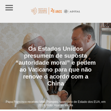
Os Estados Unidos
presumem de suposta
“autoridade moral” e pedem
ao Vaticano para que não
renove o acordo com a
China
Papa Francisco recebeu Mike Pompeo, secretário de Estado dos EUA, em
2019. Foto: Vatican Media