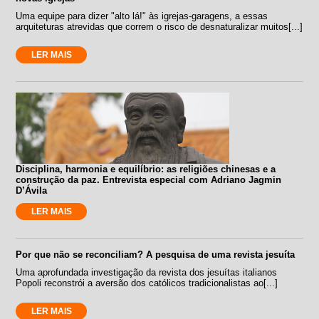
Uma equipe para dizer "alto lá!" às igrejas-garagens, a essas
arquiteturas atrevidas que correm o risco de desnaturalizar muitos[...]
LER MAIS
Disciplina, harmonia e equilíbrio: as religiões chinesas e a
construção da paz. Entrevista especial com Adriano Jagmin
D’Ávila
LER MAIS
Por que não se reconciliam? A pesquisa de uma revista jesuíta
Uma aprofundada investigação da revista dos jesuítas italianos
Popoli reconstrói a aversão dos católicos tradicionalistas ao[...]
LER MAIS