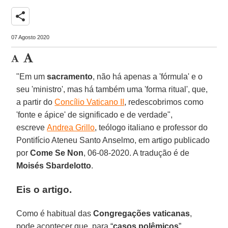
share
07 Agosto 2020
"Em um
sacramento
, não há apenas a 'fórmula' e o
seu 'ministro', mas há também uma 'forma ritual', que,
a partir do
Concílio Vaticano II
, redescobrimos como
'fonte e ápice' de significado e de verdade",
escreve
Andrea Grillo
, teólogo italiano e professor do
Pontifício Ateneu Santo Anselmo, em artigo publicado
por
Come Se Non
, 06-08-2020. A tradução é de
Moisés Sbardelotto
.
Eis o artigo.
Como é habitual das
Congregações vaticanas
,
pode acontecer que, para “
casos
polêmicos
”,