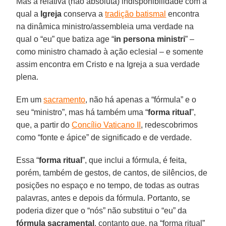
Mas a relativa (não absoluta) indisponibilidade com a
qual a
Igreja
conserva a
tradição batismal
encontra
na dinâmica ministro/assembleia uma verdade na
qual o “eu” que batiza age “
in persona ministri
” –
como ministro chamado à ação eclesial – e somente
assim encontra em Cristo e na Igreja a sua verdade
plena.
Em um
sacramento
, não há apenas a “fórmula” e o
seu “ministro”, mas há também uma “
forma
ritual
”,
que, a partir do
Concílio Vaticano II
, redescobrimos
como “fonte e ápice” de significado e de verdade.
Essa “
forma
ritual
”, que inclui a fórmula, é feita,
porém, também de gestos, de cantos, de silêncios, de
posições no espaço e no tempo, de todas as outras
palavras, antes e depois da fórmula. Portanto, se
poderia dizer que o “nós” não substitui o “eu” da
fórmula
sacramental
, contanto que, na “forma ritual”