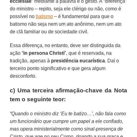
ecclesiae
” mediante a palavra e o gesto. A “diferença”
do ministro – repito, seja ele clérigo ou não, como é
possível no
batismo
– é fundamental para que o
batismo não seja nem um ato anônimo, nem um ato
de clã familiar ou de sociedade civil.
Essa diferença, no entanto, deve ser distinguida da
ação “
in persona Christi
”, que é reservada, na
tradição, apenas à
presidência eucarística
. Daí o
terceiro ponto significativo e que gera algum
desconforto.
c) Uma terceira afirmação-chave da Nota
tem o seguinte teor:
“Quando o ministro diz ‘Eu te batizo…’, não fala como
um funcionário que cumpre um papel a ele confiado,
mas opera ministerialmente como sinal-presença de
Cristo, que age no seu Corpo, doando a sua graça e