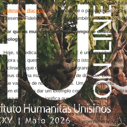
um curso de eclesiologia em duas vozes, associando padr
ordenação diaconal
, esperemos que o passado não seja 
presente. Fidelidade à tradição é também inovar, a partir
Por que as mulheres por muito tempo se dedicam men
teologia?
Hoje, se dedicam cada vez mais. E é uma novidade, já q
agora uma questão de homens. Dito isto, é verdade que 
inclinadas que os homens para as grandes sínteses teológ
Deus de uma maneira desprovida de dúvidas. Defendem 
que vai além de nossas palavras. Um conhecimento de c
com elas. Para dar um exemplo contemporâneo, a poetiz
essa atitude. Isso significa que o
acesso das mulheres ao
deveria transformar um pouco a sua prática. A questão femi
Sim, faz parte dela. As
mulheres
são tanto laicas como .
Tanto mais que devemos aprofundar urgentemente uma
te