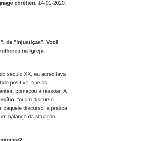
nage chrétien
, 14-01-2020.
", de "injustiças". Você
mulheres na Igreja
do século XX, eu acreditava
ido positivo, que as
antes, começou a ressoar. A
ncílio
, foi um discurso
r daquele discurso, a prática
um balanço da situação,
eminista?