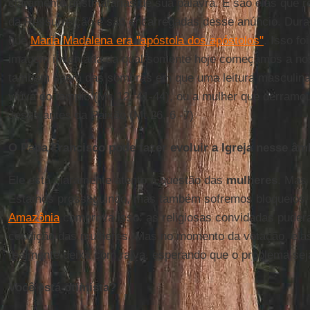
claramente destinatárias de sua palavra. E são elas que 
da Ressurreição e são encarregadas desse anúncio. Duran
que
Maria Madalena era "apóstola dos apóstolos"
. Isso fo
imagem inventada da qual somente hoje começamos a nos
também saem das sombras em que uma leitura masculina 
viúva do templo (Mc 12, 41-44), ou a mulher que derramo
Jesus antes da Paixão (Mt 26, 6 -7)
O Papa Francisco pode fazer evoluir a Igreja nesse âm
Ele está claramente atento à questão das
mulheres
. Mas 
Estamos prosseguindo, mas também sofremos bloqueios.
Amazônia
comprova isso: as religiosas convidadas pudera
condição das mulheres. Mas no momento da votação, elas 
realmente deixa com raiva, esperando que o problema sej
Você está otimista?