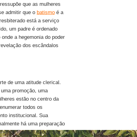
 pressupõe que as mulheres
se admitir que o
batismo
é a
resbiterado está a serviço
ido, um padre é ordenado
o onde a hegemonia do poder
 revelação dos escândalos
te de uma atitude clerical.
uma promoção, uma
lheres estão no centro da
 enumerar todos os
to institucional. Sua
ormalmente há uma preparação
heres. Por que não propor