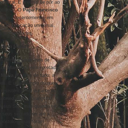
emporal. É preciso se pôr ao
batismal. O
Papa Francisco
embrava recentemente, em
, é uma vocação universal.
as comunidades.
Virgem Maria?
ha forma espontânea de
a de
Maria
foi reinterpretada,
 Maria
é, antes de tudo, a
eres. É um exemplo do que é
esistência fiel durante os
a sobriedade do Evangelho. O
Jesus Sim, mas quando se
e seus seguidores até a
apóstolos, mas foram