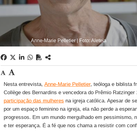
Anne-Marie Pelletier | Foto: Aleteia
Nesta entrevista,
Anne-Marie Pelletier
, teóloga e biblista
Collège des Bernardins e vencedora do Prêmio Ratzinger 
participação das mulheres
na igreja católica. Apesar de s
por um espaço feminino na igreja, ela não perde a esper
progressos. Em um mundo mergulhado em pessimismo, nós
e ter esperança. É a fé que nos chama a resistir com conf