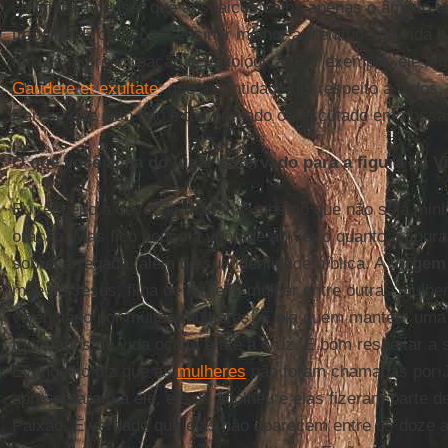
se limite a pensar que aos laicos caiba apenas o âmbito t
trabalho. E comece a ensinar melhor a plenitude da vida 
tem essa preocupação eclesiológica. Por exemplo, ele l
Gaudete et exultate
, que a santidade diz respeito a todos
Parece que isso não é tão pregado ou escutado em noss
O que você acha do lugar reservado para a figura da 
Eu respeito a devoção mariana, mesmo que não seja min
oração. Mas fico pouco à vontade ao ver o quanto a figur
sobrecarregada, além de sua identidade bíblica. A
Virgem
mãe de Jesus, filha de Israel e mulher entre outras mulh
vivenciado por muitas mulheres. É ela quem mantém uma r
trinta anos de vida oculta e até a cruz. É bom respeitar 
Evangelho diz que as
mulheres
não foram chamadas por 
apresentaram a ele, ele as acolheu e elas fizeram parte d
Paixão. É verdade que elas não aparecem entre os doze 