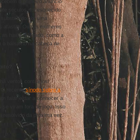
recebem o primeiro anúncio
te séculos, foi esquecido
i substituído por uma
 afastar. Outras mulheres
as havia relegado, como a
u o bálsamo na cabeça de
bito?
há ventos contrários!
 O recente
sínodo sobre a
m falar e dar a conhecer a
se viram fora do jogo. Isso
a resolvido da próxima vez.