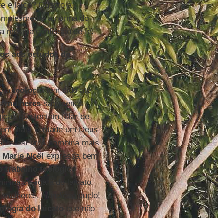
e e laico? Quanto à
simplesmente a norma do
 da mesma confissão de fé.
os aos estudos de
ue a
teologia
tem sido até
as
mulheres
são menos
icas que tentam falar de
com mais vontade um Deus
laros-escuros combina mais
a
Marie Noël
expressa bem
 trabalho teológico
nina se liga à do laicato.
.. mulheres.
Handicap
duplo!
ologia do laicato
que não