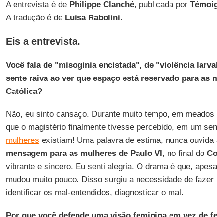
A entrevista é de
Philippe Clanché
, publicada por
Témoig
A tradução é de
Luisa Rabolini
.
Eis a entrevista.
Você fala de "misoginia encistada", de "violência larval
sente raiva ao ver que espaço está reservado para as 
Católica?
Não, eu sinto cansaço. Durante muito tempo, em meados 
que o magistério finalmente tivesse percebido, em um sent
mulheres
existiam! Uma palavra de estima, nunca ouvida 
mensagem para as mulheres de Paulo VI
, no final do
Co
vibrante e sincero. Eu senti alegria. O drama é que, apesa
mudou muito pouco. Disso surgiu a necessidade de fazer 
identificar os mal-entendidos, diagnosticar o mal.
Por que você defende uma visão feminina em vez de f