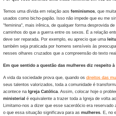
Temos uma dívida em relação aos
feminismos
, que muit
usados como bicho-papão. Isso não impede que eu me si
"feminina", mais irênica, de qualquer forma desprovida de 
caminhos do que a guerra entre os sexos. É a relação en
deve ser reparada. Por exemplo, eu aprecio que uma
leit
também seja praticada por homens sensíveis às preocup
nesses olhares cruzados que a compreensão do texto rea
Em que sentido a questão das mulheres diz respeito à 
A vida da sociedade prova que, quando os
direitos das mu
seus talentos valorizados, toda a comunidade é transfor
acontece na
Igreja Católica
. Assim, colocar hoje o prob
ministerial
é equivalente a trazer toda a Igreja de volta a
Limitamo-nos a dizer que esse sacerdócio era reservado
o que essa situação significava para as
mulheres
. E, no