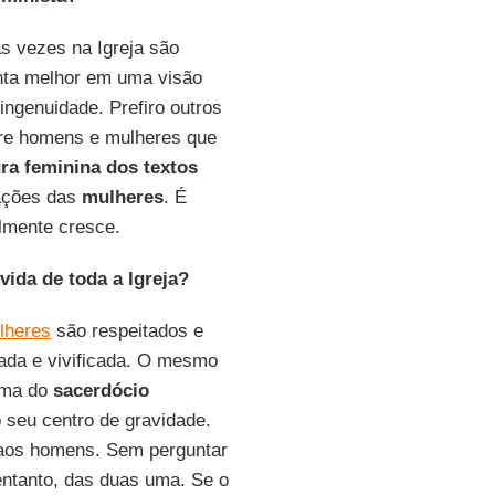
as vezes na Igreja são
nta melhor em uma visão
ingenuidade. Prefiro outros
tre homens e mulheres que
ura feminina dos textos
ações das
mulheres
. É
lmente cresce.
vida de toda a Igreja?
lheres
são respeitados e
mada e vivificada. O mesmo
lema do
sacerdócio
o seu centro de gravidade.
 aos homens. Sem perguntar
 entanto, das duas uma. Se o