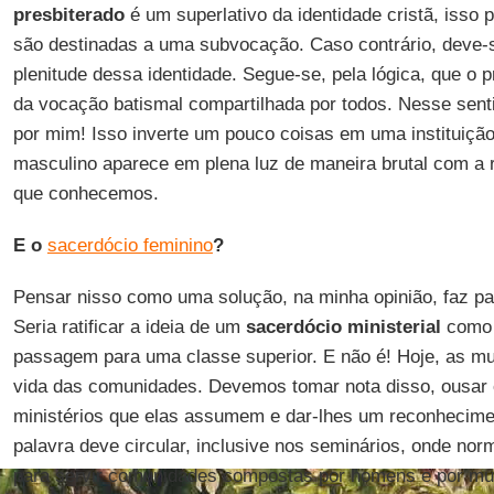
presbiterado
é um superlativo da identidade cristã, isso
são destinadas a uma subvocação. Caso contrário, deve-
plenitude dessa identidade. Segue-se, pela lógica, que o p
da vocação batismal compartilhada por todos. Nesse sent
por mim! Isso inverte um pouco coisas em uma instituiçã
masculino aparece em plena luz de maneira brutal com a
que conhecemos.
E o
sacerdócio feminino
?
Pensar nisso como uma solução, na minha opinião, faz par
Seria ratificar a ideia de um
sacerdócio ministerial
como 
passagem para uma classe superior. E não é! Hoje, as mu
vida das comunidades. Devemos tomar nota disso, ousar
ministérios que elas assumem e dar-lhes um reconhecimen
palavra deve circular, inclusive nos seminários, onde n
para servir comunidades compostas por homens e por mul