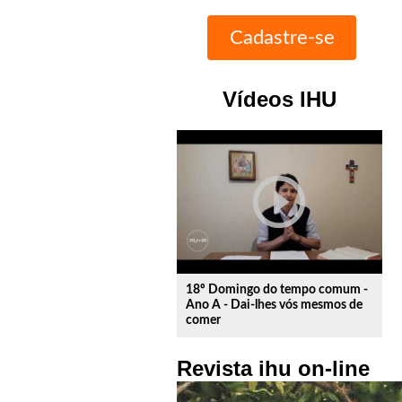
Vídeos IHU
play_circle_outline
18º Domingo do tempo comum -
Ano A - Dai-lhes vós mesmos de
comer
Revista ihu on-line