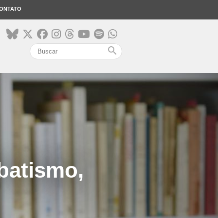
ONTATO
search
 batismo,