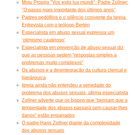
Motu Proprio "Vos estis lux mundi". Padre Zollner:
"O passo mais importante dos últimos anos"
Padres pedófilos e o silêncio conivente da Igreja.
Entrevista com o teólogo Berten
Especialista em abuso sexual expressa um
‘otimismo cauteloso’
Especialista em prevenção de abuso sexual diz
que as pessoas pedem “respostas simples a
problemas muito complexos”
Os abusos e a desintegração da cultura clerical e
hierárquica
Igreja ainda não entendeu a seriedade do
problema dos abusos sexuais, afirma especialista
Zollner adverte que os bispos que “pensam que a
tempestade dos abusos passará sem causar-lhes
danos” estão enganados
O padre Hans Zollner diante da complexidade
dos abusos sexuais