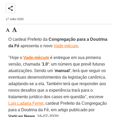
share
17 Julho 2020
O cardeal Prefeito da
Congregação para a Doutrina
da Fé
apresenta o novo
Vade-mécum
.
"Hoje o
Vade-mécum
é entregue em sua primeira
versão, chamada '
1.0'
: um número que prevê futuras
atualizações. Sendo um '
manual'
, terá que seguir os
eventuais desenvolvimentos da legislação canônica,
adaptando-se a ela. Também terá que responder aos
novos desafios que a experiência trará para o
tratamento jurídico dos casos em questão", escreve
Luis Ladaria Ferrer
, cardeal Prefeito da Congregação
para a Doutrina da Fé, em artigo publicado por
Vatican
News
, 16-07-2020.