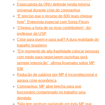
Especialista da ONU defende renda mínima
universal durante crise do coronavírus
“É preciso que o recurso de 600 reais chegue
hoje”. Entrevista especial com Sonia Fleury
‘Chegou a hora de os ricos contribuírem’, diz
professor da USP
Crise para quem e para quê? A dura realidade do
trabalho brasileiro
"Em momento de alta fragilidade colocar pessoas
com medo para negociarem sozinhas será
sempre imposição", afirma Anamatra sobre MP
936
Redução de salários por MP é inconstitucional e
agrava crise econômica
Coronavírus: MP abre brecha para que
funcionário contaminado no trabalho seja
demitido
“Não tem nenhum parágrafo em toda MP que