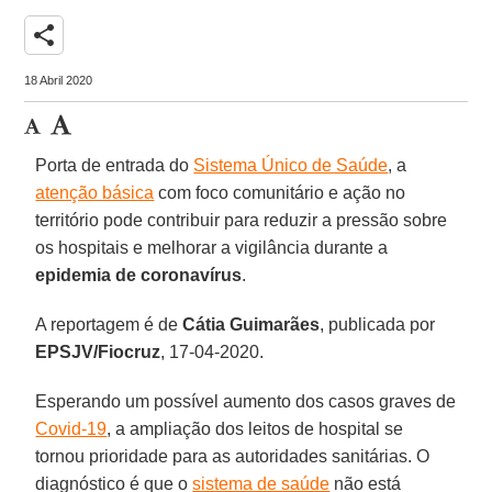
share
18 Abril 2020
Porta de entrada do
Sistema Único de Saúde
, a
atenção básica
com foco comunitário e ação no
território pode contribuir para reduzir a pressão sobre
os hospitais e melhorar a vigilância durante a
epidemia de coronavírus
.
A reportagem é de
Cátia
Guimarães
, publicada por
EPSJV/Fiocruz
, 17-04-2020.
Esperando um possível aumento dos casos graves de
Covid-19
, a ampliação dos leitos de hospital se
tornou prioridade para as autoridades sanitárias. O
diagnóstico é que o
sistema de saúde
não está