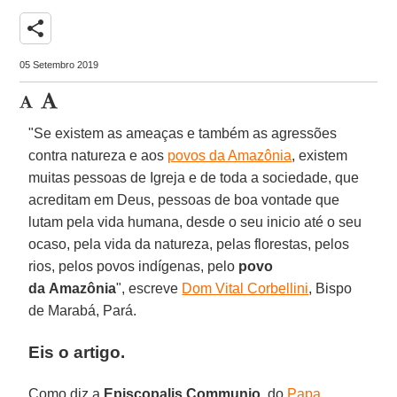
share
05 Setembro 2019
"Se existem as ameaças e também as agressões
contra natureza e aos
povos da Amazônia
, existem
muitas pessoas de Igreja e de toda a sociedade, que
acreditam em Deus, pessoas de boa vontade que
lutam pela vida humana, desde o seu inicio até o seu
ocaso, pela vida da natureza, pelas florestas, pelos
rios, pelos povos indígenas, pelo
povo
da
Amazônia
", escreve
Dom Vital Corbellini
, Bispo
de Marabá, Pará.
Eis o artigo.
Como diz a
Episcopalis
Communio
, do
Papa