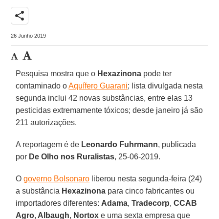
share
26 Junho 2019
Pesquisa mostra que o
Hexazinona
pode ter
contaminado o
Aquífero Guarani
; lista divulgada nesta
segunda inclui 42 novas substâncias, entre elas 13
pesticidas extremamente tóxicos; desde janeiro já são
211 autorizações.
A reportagem é de
Leonardo Fuhrmann
, publicada
por
De Olho nos Ruralistas
, 25-06-2019.
O
governo Bolsonaro
liberou nesta segunda-feira (24)
a substância
Hexazinona
para cinco fabricantes ou
importadores diferentes:
Adama
,
Tradecorp
,
CCAB
Agro
,
Albaugh
,
Nortox
e uma sexta empresa que