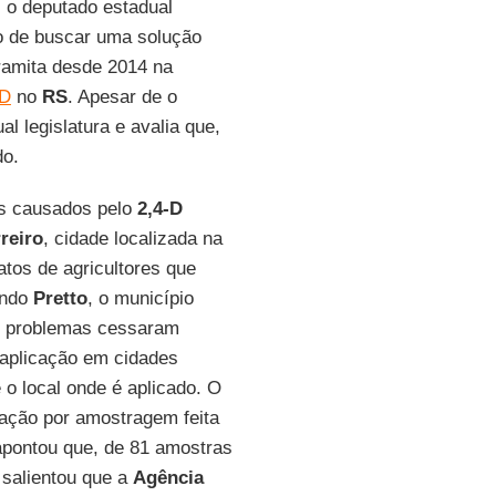
, o deputado estadual
vo de buscar uma solução
tramita desde 2014 na
-D
no
RS
. Apesar de o
al legislatura e avalia que,
do.
os causados pelo
2,4-D
reiro
, cidade localizada na
latos de agricultores que
undo
Pretto
, o município
 os problemas cessaram
 aplicação em cidades
 o local onde é aplicado. O
zação por amostragem feita
 apontou que, de 81 amostras
salientou que a
Agência