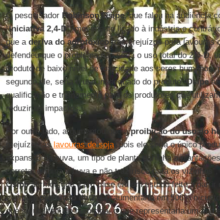
O pesquisador
Robinson Osipe
, que falou na audiência 
“
Iniciativa 2,4-D
”, movimento ligado à indústria e contrár
que a
deriva do agrotóxico
traz prejuízos para lavouras
defendeu que o problema não seria o uso total do 2,4-D, 
produto de baixo nível de toxicidade aos seres humanos,
segundo ele, seria o uso inadequado do produto.
Osipe
ar
qualificação e treinamento para os produtores que utiliza
reduzir os impactos.
Por outro lado, argumentou que a
proibição do uso do he
prejuízos às
lavouras de soja
, pois ele seria o único prod
expansão da buva, um tipo de planta daninha a plantaçõe
correta, elimina a buva e não traz risco para os vizinhos”
Osipe
afirmou que, com base em um estudo feito a partir
eventual
proibição do 2,4-D
aumentaria em 506% o custo
que se utilizam do herbicida, o que representaria um aum