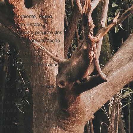
do Meio Ambiente,
Paulo
 governo do Estado
r a diminuir o prejuízo dos
 específico para utilização
 aplicadores,
ização dos cultivos
ão do fundo de indenização e
e do Sul (
Farsul
),
Elmar
mente a questão do
2,4-D
e
no do Estado. Ele se
o produto, o que chamou de
 mesmo desempenho. “De
 compare ao 2,4-D”, disse,