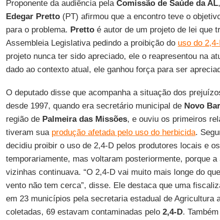
Proponente da audiência pela
Comissão de Saúde da AL
Edegar Pretto
(PT) afirmou que a encontro teve o objeti
para o problema.
Pretto
é autor de um projeto de lei que 
Assembleia Legislativa pedindo a proibição do
uso do 2,4
projeto nunca ter sido apreciado, ele o reapresentou na atu
dado ao contexto atual, ele ganhou força para ser aprecia
O deputado disse que acompanha a situação dos prejuíz
desde 1997, quando era secretário municipal de
Novo Bar
região de
Palmeira das Missões
, e ouviu os primeiros re
tiveram sua
produção afetada pelo uso do herbicida
. Seg
decidiu proibir o uso de 2,4-D pelos produtores locais e
temporariamente, mas voltaram posteriormente, porque a
vizinhas continuava. “O 2,4-D vai muito mais longe do que
vento não tem cerca”, disse. Ele destaca que uma fiscali
em 23 municípios pela secretaria estadual de Agricultura
coletadas, 69 estavam contaminadas pelo
2,4-D
. Também 