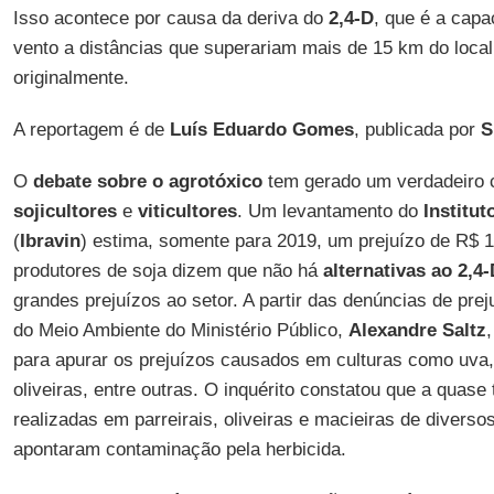
Isso acontece por causa da deriva do
2,4-D
, que é a capa
vento a distâncias que superariam mais de 15 km do local 
originalmente.
A reportagem é de
Luís Eduardo Gomes
, publicada por
S
O
debate sobre o agrotóxico
tem gerado um verdadeiro co
sojicultores
e
viticultores
. Um levantamento do
Institut
(
Ibravin
) estima, somente para 2019, um prejuízo de R$ 1
produtores de soja dizem que não há
alternativas ao 2,4
grandes prejuízos ao setor. A partir das denúncias de prej
do Meio Ambiente do Ministério Público,
Alexandre Saltz
para apurar os prejuízos causados em culturas como uva,
oliveiras, entre outras. O inquérito constatou que a quase 
realizadas em parreirais, oliveiras e macieiras de divers
apontaram contaminação pela herbicida.