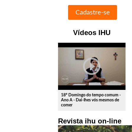
Vídeos IHU
play_circle_outline
18º Domingo do tempo comum -
Ano A - Dai-lhes vós mesmos de
comer
Revista ihu on-line