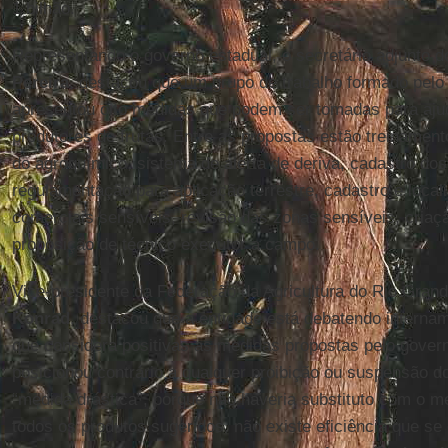
1 bilhão.
Representando o governo estadual, o secretário adjunto 
Pereira
, destacou que um grupo de trabalho formado pelo
apresentou oito medidas que podem ser tomadas para ajuda
produtores de frutas. Entre as propostas estão treinamento
do agroquímico, sistema de alerta de deriva, cadastro dos
regulamentação para aplicação terrestre, cadastro e local
comerciais sensíveis, revisão das zonas sensíveis, criaç
proposição de técnico executor a campo.
Vice-presidente da Federação da Agricultura do Rio Grand
Konrad
, destacou que a entidade está debatendo interna
que considera positivas as medidas propostas pelo gover
posicionou contrário a qualquer proibição ou suspensão d
“medida drástica”, porque não haveria substituto com o
todos os produtos sugeridos, não existe eficiência que se