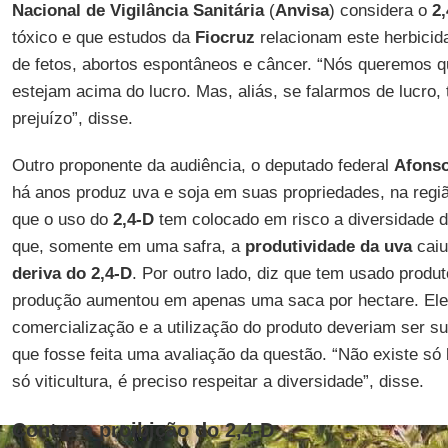
Nacional de Vigilância Sanitária
(
Anvisa
) considera o
2
tóxico e que estudos da
Fiocruz
relacionam este herbicid
de fetos, abortos espontâneos e câncer. “Nós queremos q
estejam acima do lucro. Mas, aliás, se falarmos de lucr
prejuízo”, disse.
Outro proponente da audiência, o deputado federal
Afons
há anos produz uva e soja em suas propriedades, na regi
que o uso do
2,4-D
tem colocado em risco a diversidade d
que, somente em uma safra, a
produtividade da uva
caiu
deriva do 2,4-D
. Por outro lado, diz que tem usado produt
produção aumentou em apenas uma saca por hectare. Ele
comercialização e a utilização do produto deveriam ser 
que fosse feita uma avaliação da questão. “Não existe só 
só viticultura, é preciso respeitar a diversidade”, disse.
Contra a proibição do 2,4-D