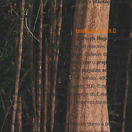
acrescentando que, em alguns casos, a
plantação de soj
Pela proibição do 2,4-D
A fala mais veemente a favor da
proibição do 2,4-D
veio 
representante dos produtores de vinho da
Região da Ca
que os prejuízos causados são muito maiores do que os 
pela
Ibravin
, pois também atinge as cadeias da maçã, do
oliveiras, etc. “Eu não tenho dúvida que o
prejuízo é bili
Também é importante considerar o
prejuízo social
. Mil h
intensivas de frutas empregam, em média, 400 pessoas p
pessoas. É um prejuízo social vezes 100. Emprego e ren
importante para a economia do interior do Estado e do Pa
liquidando com a diversificação, estamos liquidando com
afirmou.
Em sua fala na audiência, ele criticou ponto a ponto as p
Estado sob o argumento de que elas não teriam efeito na p