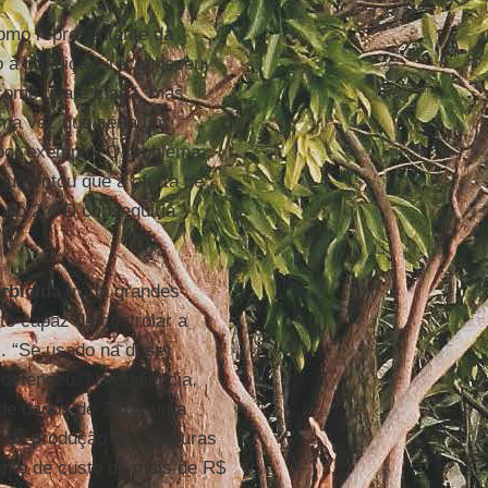
como representante da
io à proibição, reconheceu
 como uva e maçã, mas
uma vez que seria um
 por exemplo. O problema,
gumentou que a oferta de
m do 2,4-D conseguiria
rbicida
traria grandes
uto capaz de controlar a
s. “Se usado na dose
, defendeu. Na audiência,
 de dados de 2013, uma
 da produção nas lavouras
ento de custo de mais de R$