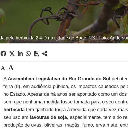
da pelo herbicida 2,4-D na cidade de Bagé, RS | Foto: Anderson
A
Assembleia Legislativa do Rio Grande do Sul
debateu
feira (8), em audiência pública, os impactos causados pe
no Estado. Apesar de há anos ser apontado como um dos 
sem que nenhuma medida fosse tomada para o seu control
herbicida
tem ganhado força à medida que cada vez mais
seu uso em
lavouras de soja
, especialmente, tem sido r
produção de uvas, oliveiras, maçãs, fumo, erva mate, entr