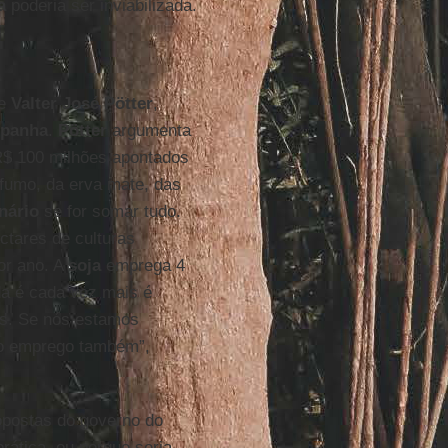
a
poderia ser inviabilizada.
de
Valter José Pötter
,
mpanha
.
Pötter
argumenta
R$ 100 milhões apontados
 fumo, da erva mate, das
onário
se for somar tudo.
ectares de culturas
or ano. A
soja
emprega 4
da é cada vez mais é
ís. Se nós estamos
 o emprego também”,
ropostas do governo do
rática, ou porque seria