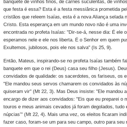
banquete de vinhos finos, de carnes suculentas, de vinhos
que festa é essa? Esta é a festa messiânica prometida pe
cristãos que releem Isaías, esta é a nova Aliança selada 
Cristo. Esta esperança em um mundo novo não é uma inve
encontrada no profeta Isaías: "Dir-se-á, nesse dia: É ele
esperamos nele e ele nos liberta. É o Senhor em quem p
Exultemos, jubilosos, pois ele nos salva" (Is 25, 9).
Então, Mateus, inspirando-se no profeta Isaías também fa
banquete em que o rei (Deus) casa seu filho (Jesus). Deu
convidados de qualidade: os sacerdotes, os fariseus, os e
"Ele mandou seus servos chamarem os convidados às núp
quiseram vir" (Mt 22, 3). Mas Deus insiste: "Ele mandou 
encargo de dizer aos convidados: "Eis que eu preparei o
touros e meus animais cevados já foram degolados, tudo e
núpcias’" (Mt 22, 4). Mais uma vez, os eleitos ficaram ind
fazer caso, foram-se um para seu campo, outro para seu n