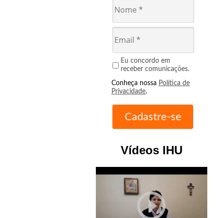
Eu concordo em
receber comunicações.
Conheça nossa
Política de
Privacidade
.
Vídeos IHU
play_circle_outline