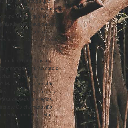
cial não é uma roupa que
 as pessoas são convidadas
e nupcial diz o que nós nos
ganizada pelo Deus da Nova
o, é aceitar nos deixar
stir-se de Cristo; é tornar-
ário do exegeta francês
e os chamados: "É sempre o
pcias. Ela conduz
to? Mas colocar a questão
légio, para o benefício e o
fesa de seus privilégios.
direitos. Os chamado não
mérito, nenhum direito.