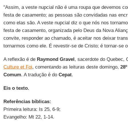
"Assim, a veste nupcial não é uma roupa que devemos com
festa de casamento; as pessoas são convidadas nas encr
como elas são. A veste nupcial diz o que nós nos tornam
festa de casamento, organizada pelo Deus da Nova Aliança
convite, responder ao chamado, é aceitar nos deixar trans
tornarmos como ele. É revestir-se de Cristo; é tornar-se o
A reflexão é de
Raymond Gravel
, sacerdote do Quebec, C
Culture et Foi
, comentando as leituras deste domingo,
28
Comum
. A tradução é do
Cepat
.
Eis o texto.
Referências bíblicas:
Primeira leitura: Is 25, 6-9;
Evangelho: Mt 22, 1-14.