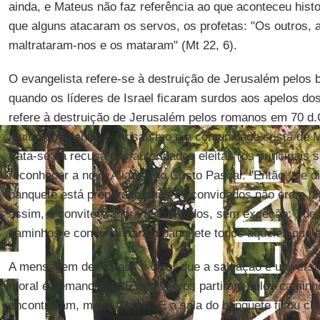
ainda, e Mateus não faz referência ao que aconteceu hist
que alguns atacaram os servos, os profetas: "Os outros, 
maltrataram-nos e os mataram" (Mt 22, 6).
O evangelista refere-se à destruição de Jerusalém pelos 
quando os líderes de Israel ficaram surdos aos apelos do
refere à destruição de Jerusalém pelos romanos em 70 d.
muito tensa entre o farisaísmo e a comunidade cristã de
trata-se da recusa das autoridades eleitas (os principais 
reconhecer a nova Aliança no Cristo Pascal: "Então, ele d
banquete está preparado, mas os convidados não eram dign
assim, o convite é agora feito a todos, sem exceção: "Ide,
caminhos e convocai para o banquete todos aqueles que e
A mensagem de Mateus é dizer que a salvação é universa
moral é demandada: "Estes servos partiram pelos caminh
encontraram, maus e bons. E a sala do banquete ficou che