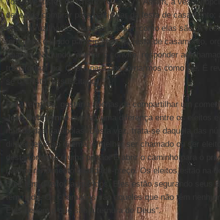
vos revestistes de Cristo" (Gl 3, 27). Assim, a veste nup
devemos comprar para participar da festa de casamento;
nas encruzilhadas, nas ruas, assim como elas são. A vest
tornamos quando participamos da festa de casamento, or
Aliança. No fundo, aceitar o convite, responder ao chamad
transformar por Cristo para nos tornarmos como ele. É reve
se o Cristo ressuscitado.
Para terminar, gostaria apenas de compartilhar um coment
Jean Debruynne
que faz uma diferença entre os eleitos 
mundo das parábolas. Desta vez, trata-se daquela das nú
diretamente ao dilema: é melhor ser chamado ou ser elei
desta forma já é uma prisão. É abrir o caminho para o privi
melhor rendimento qualidade-preço. Os eleitos estão na de
Eles têm direitos adquiridos. Eles estão segurando seus 
têm nada. Os chamados são aqueles que não têm nenhum 
Eles devem o que são à ternura de Deus".