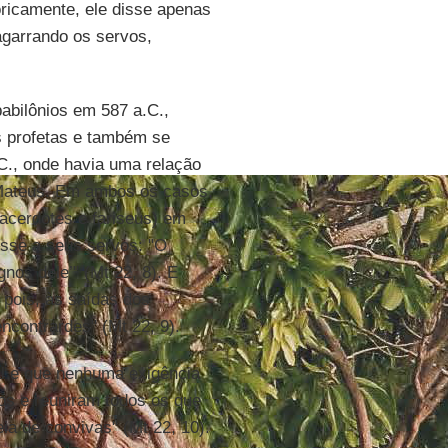
oricamente, ele disse apenas
agarrando os servos,
babilônios em 587 a.C.,
s profetas e também se
C., onde havia uma relação
 Mateus. Em ambos os casos,
sacerdotes e fariseus) em
isse a seus servos: "O
os dele’" (Mt 22, 8). E
 pois, às saídas dos
ncontrardes" (Mt 22, 9).
l e que nenhuma exigência
os e reuniram todos os que
ia de convivas" (Mt 22, 10).