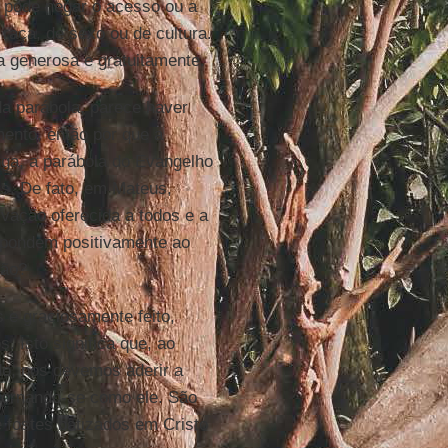
ão pode negar o acesso ou a
raça, de sexo ou de cultura.
 generosa e gratuitamente.
a parábola, parece haver
ento, então por que a
ga, a parábola do Evangelho
s. De fato, em Mateus,
vação oferecida a todos e a
spondem positivamente ao
ção?
 e graciosamente feito,
. Isto significa que, ao
ado, nós devemos aderir a
, tornando-se como ele. São
e fostes batizados em Cristo