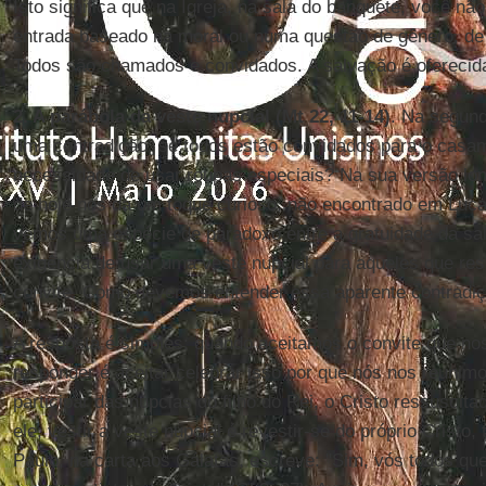
Isto significa que na Igreja, na sala do banquete, você n
entrada baseado na moral ou numa questão de gênero, de 
Todos são chamados e convidados. A salvação é oferecida
2. A parábola da veste nupcial (Mt 22, 11-14)
. Na segund
uma contradição: se todos estão convidados para o casam
necessidade de usar roupas especiais? Na sua versão lon
de hoje nos dá um toque curioso, não encontrado em Luca
vemos uma espécie de paradoxo entre a gratuidade da sal
exigência de usar uma veste nupcial para aqueles que re
convite. Como devemos entender essa aparente contradi
A resposta é simples: quando aceitamos o convite que nos
responder é aceitar celebrar isso por que nós nos reunimos
participar das núpcias do filho do Rei, o Cristo ressuscit
ele; vestir a veste nupcial é revestir-se do próprio Cristo
Paulo, na carta aos Gálatas, escreve: "Sim, vós todos qu