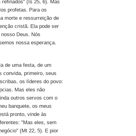
 refinados" (Is 25, 6). Mas
los profetas. Para os
na morte e ressurreição de
nção cristã. Ela pode ser
 o nosso Deus. Nós
usemos nossa esperança.
la de uma festa, de um
s convida, primeiro, seus
scribas, os líderes do povo:
cias. Mas eles não
ainda outros servos com o
 meu banquete, os meus
stá pronto, vinde às
iferentes: "Mas eles, sem
egócio" (Mt 22, 5). E pior