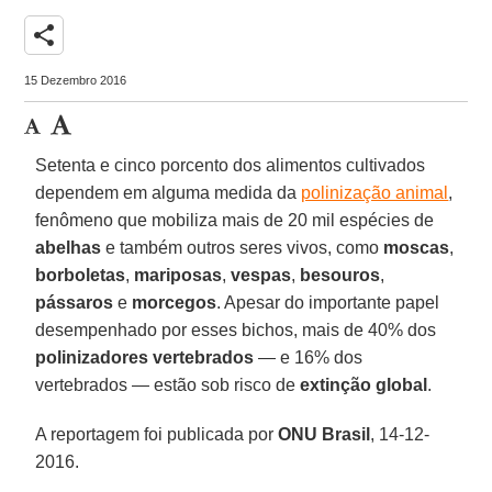
share
15 Dezembro 2016
Setenta e cinco porcento dos alimentos cultivados
dependem em alguma medida da
polinização animal
,
fenômeno que mobiliza mais de 20 mil espécies de
abelhas
e também outros seres vivos, como
moscas
,
borboletas
,
mariposas
,
vespas
,
besouros
,
pássaros
e
morcegos
. Apesar do importante papel
desempenhado por esses bichos, mais de 40% dos
polinizadores vertebrados
— e 16% dos
vertebrados — estão sob risco de
extinção global
.
A reportagem foi publicada por
ONU Brasil
, 14-12-
2016.