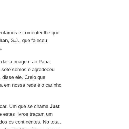
entamos e comentei-lhe que
han
, S.J., que faleceu
.
 dar a imagem ao Papa,
s sete somos e agradeceu
 disse ele. Creio que
a em nossa rede é o carinho
licar. Um que se chama
Just
e estes livros traçam um
dos os continentes. No total,