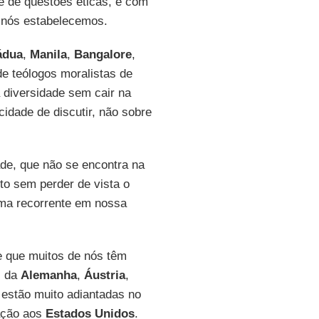
e de questões éticas, e com
e nós estabelecemos.
ádua
,
Manila
,
Bangalore
,
e teólogos moralistas de
 diversidade sem cair na
idade de discutir, não sobre
de, que não se encontra na
to sem perder de vista o
ma recorrente em nossa
de que muitos de nós têm
- da
Alemanha
,
Áustria
,
 estão muito adiantadas no
ação aos
Estados Unidos
.