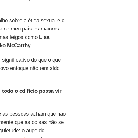
ho sobre a ética sexual e o
ue no meu país os maiores
, mas leigos como
Lisa
ko McCarthy.
significativo do que o que
novo enfoque não tem sido
odo o edifício possa vir
ue as pessoas acham que não
lmente que as coisas não se
uietude: o auge do