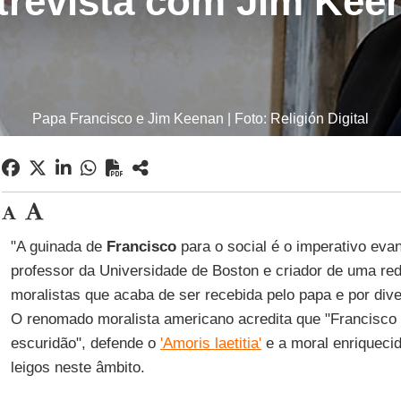
trevista com Jim Kee
Papa Francisco e Jim Keenan | Foto: Religión Digital
"A guinada de
Francisco
para o social é o imperativo eva
professor da Universidade de Boston e criador de uma re
moralistas que acaba de ser recebida pelo papa e por div
O renomado moralista americano acredita que "Francisco 
escuridão", defende o
'Amoris laetitia'
e a moral enriqueci
leigos neste âmbito.