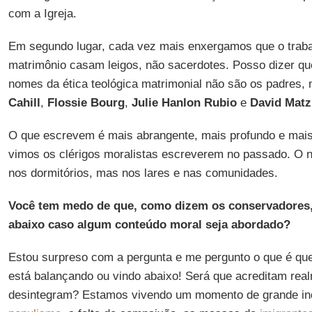
com a Igreja.
Em segundo lugar, cada vez mais enxergamos que o trabal
matrimônio casam leigos, não sacerdotes. Posso dizer q
nomes da ética teológica matrimonial não são os padres
Cahill
,
Flossie
Bourg
,
Julie
Hanlon
Rubio
e
David
Matz
O que escrevem é mais abrangente, mais profundo e mais 
vimos os clérigos moralistas escreverem no passado. O 
nos dormitórios, mas nos lares e nas comunidades.
Você tem medo de que, como dizem os conservadores, t
abaixo caso algum conteúdo moral seja abordado?
Estou surpreso com a pergunta e me pergunto o que é q
está balançando ou vindo abaixo! Será que acreditam rea
desintegram? Estamos vivendo um momento de grande inq