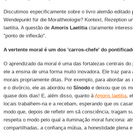
Discutimos especificamente sobre o livro alemão editado
Wendepunkt für die Moraltheologie? Kontext, Rezeption 
laetitia. A questão de
Amoris Laetitia
claramente interes
"ponto de inflexão".
A vertente moral é um dos 'carros-chefe' do pontifica
O aprendizado da moral é uma das fortalezas centrais d
ele a ensina de uma forma muito inovadora. Ele traz para
morais propriamente ditas. Por exemplo, para abordar as
e o divórcio, ele as abordou no
Sínodo
e deixou que os m
quase dois dias! E, além disso, quanto à
Amoris laetitia
, 
locais trabalhem-na e a recebam, esperando que os casam
modo que, depois de refletir em sã consciência, tragam su
respeita o modo pelo qual a iluminação moral funciona: a
compartilhadas, a confiança mútua, a honestidade plena 