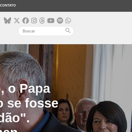
CONTATO
search
, o Papa
 se fosse
dão".