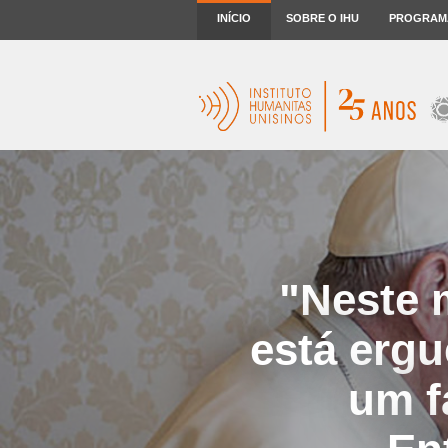
INÍCIO
SOBRE O IHU
PROGRAM
"Neste 
está erg
um f