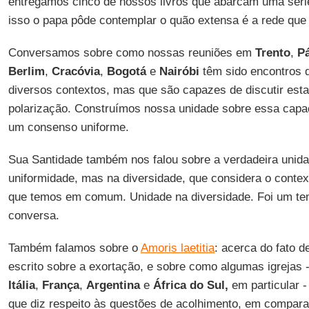
entregamos cinco de nossos livros que abarcam uma séri
isso o papa pôde contemplar o quão extensa é a rede qu
Conversamos sobre como nossas reuniões em
Trento
,
P
Berlim
,
Cracóvia
,
Bogotá
e
Nairóbi
têm sido encontros d
diversos contextos, mas que são capazes de discutir esta
polarização. Construímos nossa unidade sobre essa capac
um consenso uniforme.
Sua Santidade também nos falou sobre a verdadeira unida
uniformidade, mas na diversidade, que considera o contex
que temos em comum. Unidade na diversidade. Foi um te
conversa.
Também falamos sobre o
Amoris laetitia
: acerca do fato 
escrito sobre a exortação, e sobre como algumas igrejas 
Itália
,
França
,
Argentina
e
África
do Sul,
em particular -
que diz respeito às questões de acolhimento, em compar