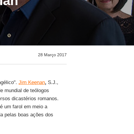
nan
28 Março 2017
ngélico".
Jim Keenan
,
S.J.,
de mundial de teólogos
ersos dicastérios romanos.
é um farol em meio a
da pelas boas ações dos