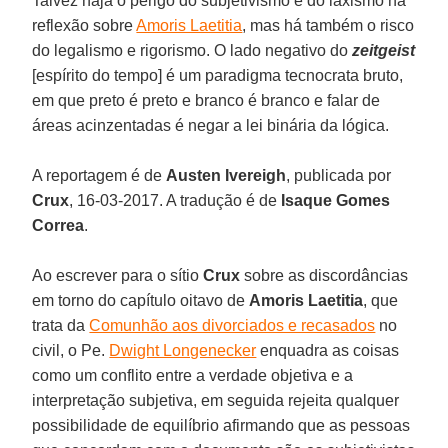
Talvez haja o perigo do subjetivismo e do laxismo na
reflexão sobre
Amoris Laetitia
, mas há também o risco
do legalismo e rigorismo. O lado negativo do
zeitgeist
[espírito do tempo] é um paradigma tecnocrata bruto,
em que preto é preto e branco é branco e falar de
áreas acinzentadas é negar a lei binária da lógica.
A reportagem é de
Austen Ivereigh
, publicada por
Crux
, 16-03-2017. A tradução é de
Isaque Gomes
Correa
.
Ao escrever para o sítio
Crux
sobre as discordâncias
em torno do capítulo oitavo de
Amoris Laetitia
, que
trata da
Comunhão aos divorciados e recasados
no
civil, o Pe.
Dwight Longenecker
enquadra as coisas
como um conflito entre a verdade objetiva e a
interpretação subjetiva, em seguida rejeita qualquer
possibilidade de equilíbrio afirmando que as pessoas