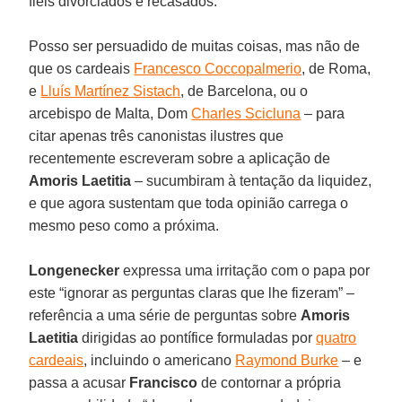
fiéis divorciados e recasados.
Posso ser persuadido de muitas coisas, mas não de
que os cardeais
Francesco Coccopalmerio
, de Roma,
e
Lluís Martínez Sistach
, de Barcelona, ou o
arcebispo de Malta, Dom
Charles Scicluna
– para
citar apenas três canonistas ilustres que
recentemente escreveram sobre a aplicação de
Amoris Laetitia
– sucumbiram à tentação da liquidez,
e que agora sustentam que toda opinião carrega o
mesmo peso como a próxima.
Longenecker
expressa uma irritação com o papa por
este “ignorar as perguntas claras que lhe fizeram” –
referência a uma série de perguntas sobre
Amoris
Laetitia
dirigidas ao pontífice formuladas por
quatro
cardeais
, incluindo o americano
Raymond Burke
– e
passa a acusar
Francisco
de contornar a própria