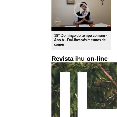
play_circle_outline
18º Domingo do tempo comum -
Ano A - Dai-lhes vós mesmos de
comer
Revista ihu on-line