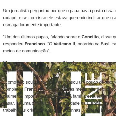
Um jornalista perguntou por que o papa havia posto essa
rodapé, e se com isso ele estava querendo indicar que o 
esmagadoramente importante.
“Um dos últimos papas, falando sobre o
Concílio
, disse q
respondeu
Francisco
. “O
Vaticano II
, ocorrido na Basílic
meios de comunicação”.
“Quando convoquei o primeiro Sínodo, a grande preocupaç
imprensa era: poderão os divorciados recasados comungar
“Como não sou santo, isso me causou um pouco de aborrec
completou
Francisco
. “Porque estes meios não se dão co
realmente importante não é esse. A família está em crise,
casar, há uma diminuição da natalidade na Europa que é pa
trabalho, as crianças crescem sozinhas... Estes são os g