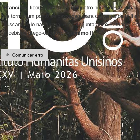
Francisco
ficou pouco mais de quatro horas deste sába
se tornou um ponto de passagem para centenas de milhar
buscam asilo na Europa. A ele se juntaram o Patriarca E
arcebispo grego-ortodoxo
Jerônimo II
.
⚠️
Comunicar erro