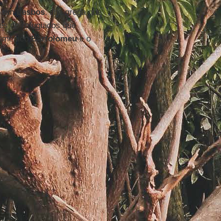
do em
Lesbos
, ilha grega que
es de refugiados que
cumênico
Bartolomeu
e o