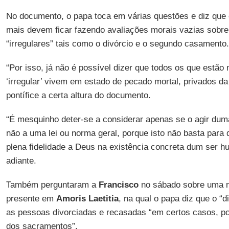
No documento, o papa toca em várias questões e diz que 
mais devem ficar fazendo avaliações morais vazias sobr
“irregulares” tais como o divórcio e o segundo casamento.
“Por isso, já não é possível dizer que todos os que estã
‘irregular’ vivem em estado de pecado mortal, privados da 
pontífice a certa altura do documento.
“É mesquinho deter-se a considerar apenas se o agir du
não a uma lei ou norma geral, porque isto não basta para 
plena fidelidade a Deus na existência concreta dum ser 
adiante.
Também perguntaram a
Francisco
no sábado sobre uma no
presente em
Amoris Laetitia
, na qual o papa diz que o “d
as pessoas divorciadas e recasadas “em certos casos, p
dos sacramentos”.