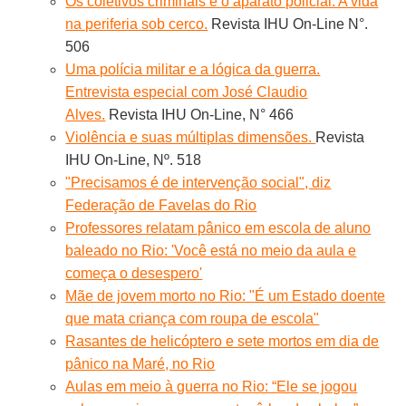
Os coletivos criminais e o aparato policial. A vida
na periferia sob cerco.
Revista IHU On-Line N°.
506
Uma polícia militar e a lógica da guerra.
Entrevista especial com José Claudio
Alves.
Revista IHU On-Line, N° 466
Violência e suas múltiplas dimensões.
Revista
IHU On-Line, Nº. 518
"Precisamos é de intervenção social", diz
Federação de Favelas do Rio
Professores relatam pânico em escola de aluno
baleado no Rio: 'Você está no meio da aula e
começa o desespero'
Mãe de jovem morto no Rio: "É um Estado doente
que mata criança com roupa de escola"
Rasantes de helicóptero e sete mortos em dia de
pânico na Maré, no Rio
Aulas em meio à guerra no Rio: “Ele se jogou