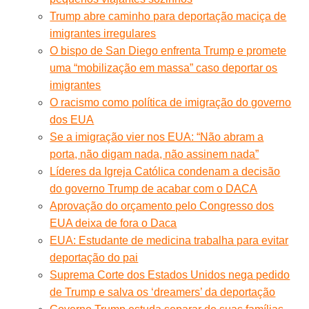
Trump abre caminho para deportação maciça de
imigrantes irregulares
O bispo de San Diego enfrenta Trump e promete
uma “mobilização em massa” caso deportar os
imigrantes
O racismo como política de imigração do governo
dos EUA
Se a imigração vier nos EUA: “Não abram a
porta, não digam nada, não assinem nada”
Líderes da Igreja Católica condenam a decisão
do governo Trump de acabar com o DACA
Aprovação do orçamento pelo Congresso dos
EUA deixa de fora o Daca
EUA: Estudante de medicina trabalha para evitar
deportação do pai
Suprema Corte dos Estados Unidos nega pedido
de Trump e salva os ‘dreamers’ da deportação