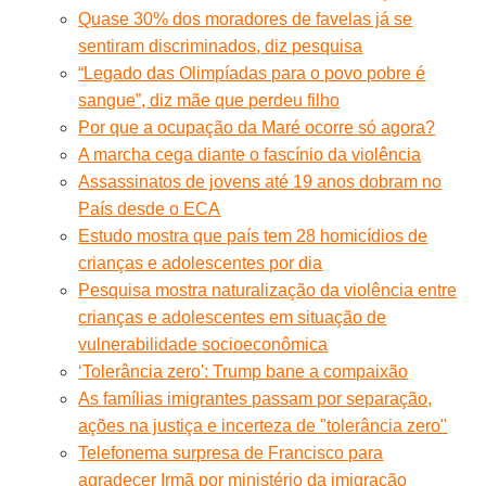
Quase 30% dos moradores de favelas já se
sentiram discriminados, diz pesquisa
“Legado das Olimpíadas para o povo pobre é
sangue”, diz mãe que perdeu filho
Por que a ocupação da Maré ocorre só agora?
A marcha cega diante o fascínio da violência
Assassinatos de jovens até 19 anos dobram no
País desde o ECA
Estudo mostra que país tem 28 homicídios de
crianças e adolescentes por dia
Pesquisa mostra naturalização da violência entre
crianças e adolescentes em situação de
vulnerabilidade socioeconômica
‘Tolerância zero': Trump bane a compaixão
As famílias imigrantes passam por separação,
ações na justiça e incerteza de "tolerância zero"
Telefonema surpresa de Francisco para
agradecer Irmã por ministério da imigração